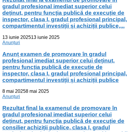
gradul profesional imediat superior celui
deținut, pentru funcția publică de execuție de
inspector, clasa I, gradul profesional principal,
compartimentul investiții și achiziții publice,...
13 iunie 2025
13 iunie 2025
Anunțuri
Anunț examen de promovare în gradul
profesional imediat superior celui deținut,
pentru funcția publicã de execuție de
inspector, clasa I, gradul profesional principal,
compartimentul investiții și achiziții publice
8 mai 2025
8 mai 2025
Anunțuri
Rezultat final la examenul de promovare în
gradul profesional imediat superior celui
deținut, pentru funcția publică de execuție de
consilier achiziții publice, clasa I, gradul