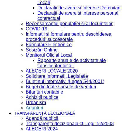
Locali
Declarații de avere și interese Demnitari
Declarații de avere și interese personal
contractual
Recensamantul populatiei si al locuintelor
COVID-19
Informatii si formulare pentru deschiderea
procedurii succesorale
Formulare Electronice
Sesizări Online
Monitorul Oficial Local
Rapoarte anuale de activitate ale
consilierilor locali
ALEGERI LOCALE 2020
Solicitare informații. Legislație
Buletinul informativ. (Legea 544/2001)
Buget din toate sursele de venituri
Bilanțuri contabile
Achiziții publice
Urbanism
Anunțuri
TRANSPARENȚĂ DECIZIONALĂ
Agendă publică
Transparența decizională cf. Legii 52/2003
ALEGERI 2024