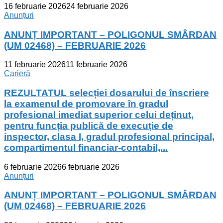
16 februarie 2026
24 februarie 2026
Anunțuri
ANUNȚ IMPORTANT – POLIGONUL SMÂRDAN
(UM 02468) – FEBRUARIE 2026
11 februarie 2026
11 februarie 2026
Carieră
REZULTATUL selecției dosarului de înscriere
la examenul de promovare în gradul
profesional imediat superior celui deținut,
pentru funcția publică de execuție de
inspector, clasa I, gradul profesional principal,
compartimentul financiar-contabil,...
6 februarie 2026
6 februarie 2026
Anunțuri
ANUNȚ IMPORTANT – POLIGONUL SMÂRDAN
(UM 02468) – FEBRUARIE 2026