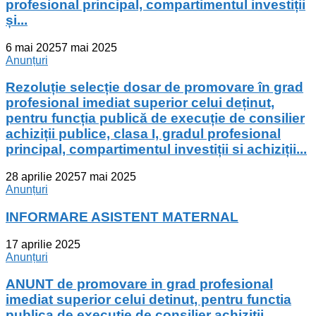
profesional principal, compartimentul investiții
și...
6 mai 2025
7 mai 2025
Anunțuri
Rezoluție selecție dosar de promovare în grad
profesional imediat superior celui deținut,
pentru funcția publică de execuție de consilier
achiziții publice, clasa I, gradul profesional
principal, compartimentul investiții si achiziții...
28 aprilie 2025
7 mai 2025
Anunțuri
INFORMARE ASISTENT MATERNAL
17 aprilie 2025
Anunțuri
ANUNT de promovare in grad profesional
imediat superior celui detinut, pentru functia
publica de executie de consilier achizitii