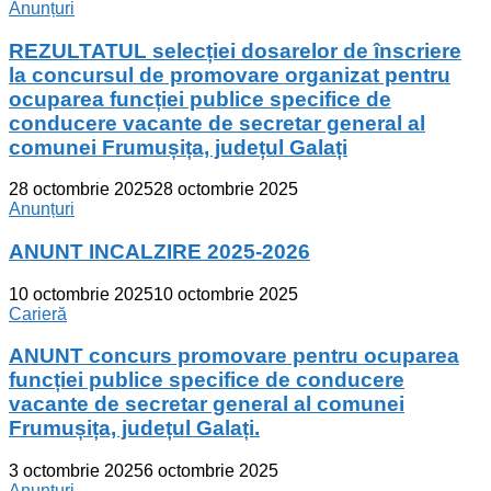
Anunțuri
REZULTATUL selecției dosarelor de înscriere
la concursul de promovare organizat pentru
ocuparea funcției publice specifice de
conducere vacante de secretar general al
comunei Frumușița, județul Galați
28 octombrie 2025
28 octombrie 2025
Anunțuri
ANUNT INCALZIRE 2025-2026
10 octombrie 2025
10 octombrie 2025
Carieră
ANUNT concurs promovare pentru ocuparea
funcției publice specifice de conducere
vacante de secretar general al comunei
Frumușița, județul Galați.
3 octombrie 2025
6 octombrie 2025
Anunțuri