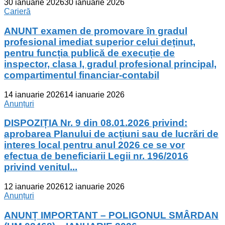
30 ianuarie 2026
30 ianuarie 2026
Carieră
ANUNT examen de promovare în gradul
profesional imediat superior celui deținut,
pentru funcția publică de execuție de
inspector, clasa I, gradul profesional principal,
compartimentul financiar-contabil
14 ianuarie 2026
14 ianuarie 2026
Anunțuri
DISPOZIȚIA Nr. 9 din 08.01.2026 privind:
aprobarea Planului de acțiuni sau de lucrări de
interes local pentru anul 2026 ce se vor
efectua de beneficiarii Legii nr. 196/2016
privind venitul...
12 ianuarie 2026
12 ianuarie 2026
Anunțuri
ANUNȚ IMPORTANT – POLIGONUL SMÂRDAN