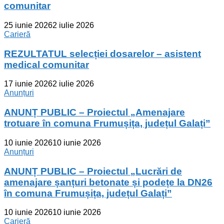
comunitar
25 iunie 2026
2 iulie 2026
Carieră
REZULTATUL selecției dosarelor – asistent
medical comunitar
17 iunie 2026
2 iulie 2026
Anunțuri
ANUNȚ PUBLIC – Proiectul „Amenajare
trotuare în comuna Frumușița, județul Galați”
10 iunie 2026
10 iunie 2026
Anunțuri
ANUNȚ PUBLIC – Proiectul „Lucrări de
amenajare șanțuri betonate și podețe la DN26
în comuna Frumușița, județul Galați”
10 iunie 2026
10 iunie 2026
Carieră