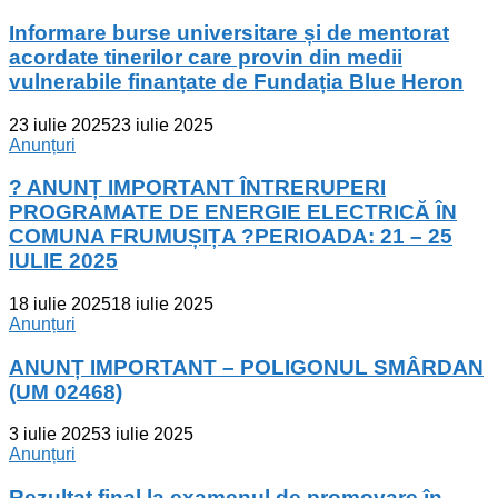
Informare burse universitare și de mentorat
acordate tinerilor care provin din medii
vulnerabile finanțate de Fundația Blue Heron
23 iulie 2025
23 iulie 2025
Anunțuri
? ANUNȚ IMPORTANT ÎNTRERUPERI
PROGRAMATE DE ENERGIE ELECTRICĂ ÎN
COMUNA FRUMUȘIȚA ?️PERIOADA: 21 – 25
IULIE 2025
18 iulie 2025
18 iulie 2025
Anunțuri
ANUNȚ IMPORTANT – POLIGONUL SMÂRDAN
(UM 02468)
3 iulie 2025
3 iulie 2025
Anunțuri
Rezultat final la examenul de promovare în