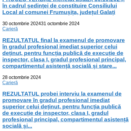
în cadrul ședinței de constituire Consiliului
Local al comunei Frumușița, județul Galați
30 octombrie 2024
31 octombrie 2024
Carieră
REZULTATUL final la examenul de promovare
în gradul profesional imediat superior celui
deținut, pentru funcția publică de execuție de
inspector, clasa I, gradul profesional principal,
compartimentul asistență socială și stare...
28 octombrie 2024
Carieră
REZULTATUL probei interviu la examenul de
promovare în gradul profesional imediat
superior celui deținut, pentru funcția publică
de execuție de inspector, clasa I, gradul
profesional principal, compartimentul asistență
socială și...