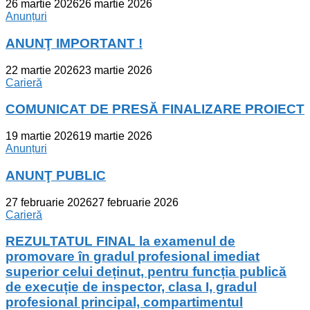
26 martie 2026
26 martie 2026
Anunțuri
ANUNŢ IMPORTANT !
22 martie 2026
23 martie 2026
Carieră
COMUNICAT DE PRESĂ FINALIZARE PROIECT
19 martie 2026
19 martie 2026
Anunțuri
ANUNŢ PUBLIC
27 februarie 2026
27 februarie 2026
Carieră
REZULTATUL FINAL la examenul de
promovare în gradul profesional imediat
superior celui deținut, pentru funcția publică
de execuție de inspector, clasa I, gradul
profesional principal, compartimentul