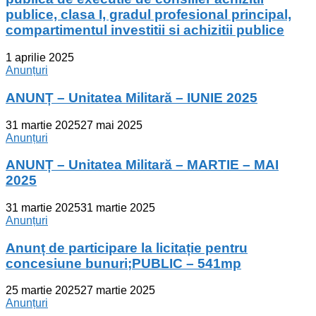
publice, clasa I, gradul profesional principal,
compartimentul investitii si achizitii publice
1 aprilie 2025
Anunțuri
ANUNȚ – Unitatea Militară – IUNIE 2025
31 martie 2025
27 mai 2025
Anunțuri
ANUNȚ – Unitatea Militară – MARTIE – MAI
2025
31 martie 2025
31 martie 2025
Anunțuri
Anunț de participare la licitație pentru
concesiune bunuri;PUBLIC – 541mp
25 martie 2025
27 martie 2025
Anunțuri