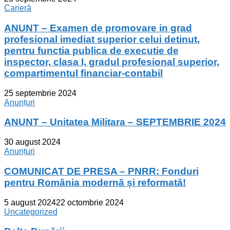
Carieră
ANUNT – Examen de promovare in grad
profesional imediat superior celui detinut,
pentru functia publica de executie de
inspector, clasa I, gradul profesional superior,
compartimentul financiar-contabil
25 septembrie 2024
Anunțuri
ANUNT – Unitatea Militara – SEPTEMBRIE 2024
30 august 2024
Anunțuri
COMUNICAT DE PRESA – PNRR: Fonduri
pentru România modernă și reformată!
5 august 2024
22 octombrie 2024
Uncategorized