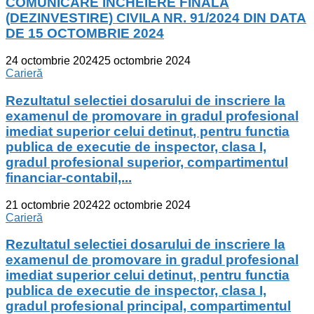
COMUNICARE INCHEIERE FINALA
(DEZINVESTIRE) CIVILA NR. 91/2024 DIN DATA
DE 15 OCTOMBRIE 2024
24 octombrie 2024
25 octombrie 2024
Carieră
Rezultatul selectiei dosarului de inscriere la
examenul de promovare in gradul profesional
imediat superior celui detinut, pentru functia
publica de executie de inspector, clasa I,
gradul profesional superior, compartimentul
financiar-contabil,...
21 octombrie 2024
22 octombrie 2024
Carieră
Rezultatul selectiei dosarului de inscriere la
examenul de promovare in gradul profesional
imediat superior celui detinut, pentru functia
publica de executie de inspector, clasa I,
gradul profesional principal, compartimentul