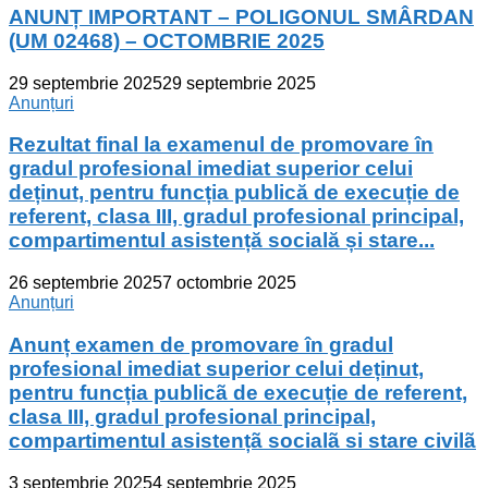
ANUNȚ IMPORTANT – POLIGONUL SMÂRDAN
(UM 02468) – OCTOMBRIE 2025
29 septembrie 2025
29 septembrie 2025
Anunțuri
Rezultat final la examenul de promovare în
gradul profesional imediat superior celui
deținut, pentru funcția publică de execuție de
referent, clasa III, gradul profesional principal,
compartimentul asistență socială și stare...
26 septembrie 2025
7 octombrie 2025
Anunțuri
Anunț examen de promovare în gradul
profesional imediat superior celui deținut,
pentru funcția publicã de execuție de referent,
clasa III, gradul profesional principal,
compartimentul asistențã socialã si stare civilã
3 septembrie 2025
4 septembrie 2025