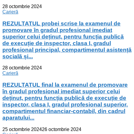
28 octombrie 2024
Carieră
REZULTATUL probei scrise la examenul de
promovare în gradul profesional imediat
superior celui deținut, pentru funcția publică
de execuție de inspector, clasa I, gradul
profesional principal, compartimentul asistență
socială și...
28 octombrie 2024
Carieră
REZULTATUL final la examenul de promovare
în gradul profesional imediat superior celui
deținut, pentru funcția publică de execuție de
inspector, clasa I, gradul profesional superior,
compartimentul financiar-contabil, din cadrul
aparatului...
25 octombrie 2024
26 octombrie 2024