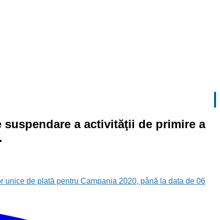
suspendare a activităţii de primire a
.
lor unice de plată pentru Campania 2020, până la data de 06