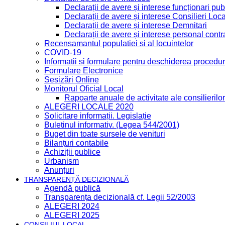
Declarații de avere și interese funcționari publ
Declarații de avere și interese Consilieri Loca
Declarații de avere și interese Demnitari
Declarații de avere și interese personal contr
Recensamantul populatiei si al locuintelor
COVID-19
Informatii si formulare pentru deschiderea procedur
Formulare Electronice
Sesizări Online
Monitorul Oficial Local
Rapoarte anuale de activitate ale consilierilor
ALEGERI LOCALE 2020
Solicitare informații. Legislație
Buletinul informativ. (Legea 544/2001)
Buget din toate sursele de venituri
Bilanțuri contabile
Achiziții publice
Urbanism
Anunțuri
TRANSPARENȚĂ DECIZIONALĂ
Agendă publică
Transparența decizională cf. Legii 52/2003
ALEGERI 2024
ALEGERI 2025
CONSILIUL LOCAL