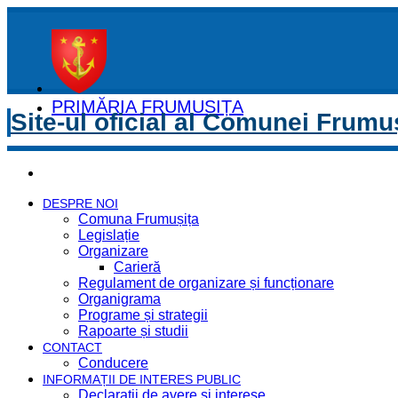
PRIMĂRIA FRUMUȘIȚA
Site-ul oficial al Comunei Frumu
DESPRE NOI
Comuna Frumușița
Legislație
Organizare
Carieră
Regulament de organizare și funcționare
Organigrama
Programe și strategii
Rapoarte și studii
CONTACT
Conducere
INFORMAȚII DE INTERES PUBLIC
Declaratii de avere si interese