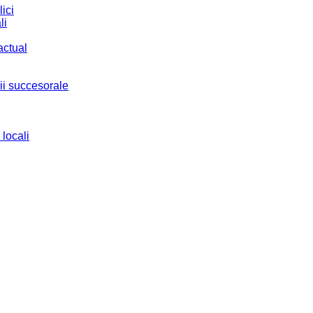
ici
li
actual
ii succesorale
 locali