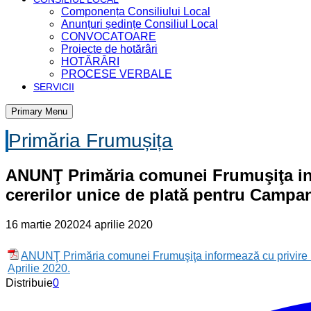
Componența Consiliului Local
Anunțuri ședințe Consiliul Local
CONVOCATOARE
Proiecte de hotărâri
HOTĂRÂRI
PROCESE VERBALE
SERVICII
Primary Menu
Primăria Frumușița
ANUNŢ Primăria comunei Frumuşiţa infor
cererilor unice de plată pentru Campan
16 martie 2020
24 aprilie 2020
ANUNŢ Primăria comunei Frumuşiţa informează cu privire la 
Aprilie 2020.
Distribuie
0