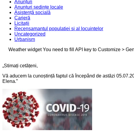
Anunțuri
Anunțuri ședințe locale
Asistență socială
Carieră
Licitații
Recensamantul populatiei si al locuintelor
Uncategorized
Urbanism
Weather widget
You need to fill API key to Customize > Gen
„Stimați cetățeni,
Vă aducem la cunoștință faptul că începând de astăzi 05.07.20
Elena.”