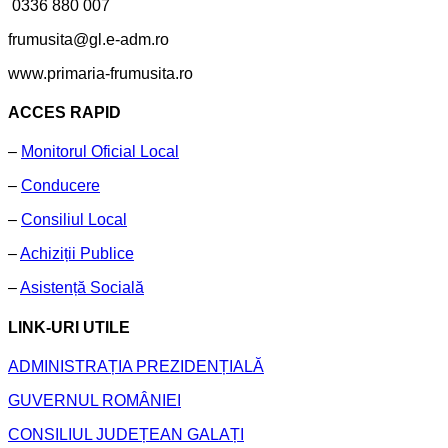
0336 880 007
frumusita@gl.e-adm.ro
www.primaria-frumusita.ro
ACCES RAPID
–
Monitorul Oficial Local
–
Conducere
–
Consiliul Local
–
Achiziții Publice
–
Asistență Socială
LINK-URI UTILE
ADMINISTRAȚIA PREZIDENȚIALĂ
GUVERNUL ROMÂNIEI
CONSILIUL JUDEȚEAN GALAȚI