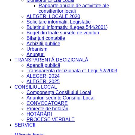
Monitorul Oficial Local
Rapoarte anuale de activitate ale
consilierilor locali
ALEGERI LOCALE 2020
Solicitare informații. Legislație
Buletinul informativ. (Legea 544/2001)
Buget din toate sursele de venituri
Bilanțuri contabile
Achiziții publice
Urbanism
Anunțuri
TRANSPARENȚĂ DECIZIONALĂ
Agendă publică
Transparența decizională cf. Legii 52/2003
ALEGERI 2024
ALEGERI 2025
CONSILIUL LOCAL
Componența Consiliului Local
Anunțuri ședințe Consiliul Local
CONVOCATOARE
Proiecte de hotărâri
HOTĂRÂRI
PROCESE VERBALE
SERVICII