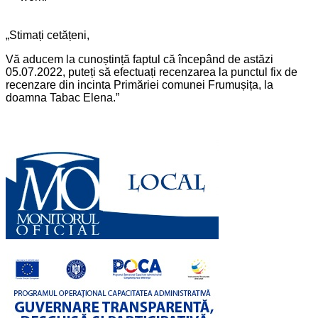
„Stimați cetățeni,
Vă aducem la cunoștință faptul că începând de astăzi
05.07.2022, puteți să efectuați recenzarea la punctul fix de
recenzare din incinta Primăriei comunei Frumușița, la
doamna Tabac Elena.”