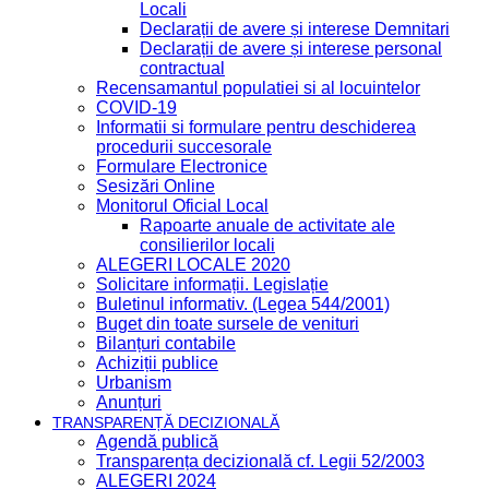
Locali
Declarații de avere și interese Demnitari
Declarații de avere și interese personal
contractual
Recensamantul populatiei si al locuintelor
COVID-19
Informatii si formulare pentru deschiderea
procedurii succesorale
Formulare Electronice
Sesizări Online
Monitorul Oficial Local
Rapoarte anuale de activitate ale
consilierilor locali
ALEGERI LOCALE 2020
Solicitare informații. Legislație
Buletinul informativ. (Legea 544/2001)
Buget din toate sursele de venituri
Bilanțuri contabile
Achiziții publice
Urbanism
Anunțuri
TRANSPARENȚĂ DECIZIONALĂ
Agendă publică
Transparența decizională cf. Legii 52/2003
ALEGERI 2024