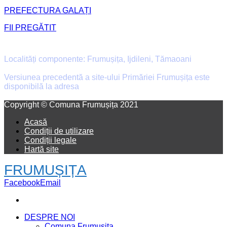
PREFECTURA GALAȚI
FII PREGĂTIT
Primăria Comunei Frumușița
Localități componente: Frumușița, Ijdileni, Tămaoani
Versiunea precedentă a site-ului Primăriei Frumușița este
disponibilă la adresa
old.primaria-frumusita.ro
Facebook
Email
Copyright © Comuna Frumușița 2021
Acasă
Condiții de utilizare
Condiții legale
Hartă site
FRUMUȘIȚA
Facebook
Email
DESPRE NOI
Comuna Frumușița