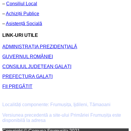
–
Consiliul Local
–
Achiziții Publice
–
Asistență Socială
LINK-URI UTILE
ADMINISTRAȚIA PREZIDENȚIALĂ
GUVERNUL ROMÂNIEI
CONSILIUL JUDEȚEAN GALAȚI
PREFECTURA GALAȚI
FII PREGĂTIT
Primăria Comunei Frumușița
Localități componente: Frumușița, Ijdileni, Tămaoani
Versiunea precedentă a site-ului Primăriei Frumușița este
disponibilă la adresa
old.primaria-frumusita.ro
Facebook
Email
Copyright © Comuna Frumușița 2021