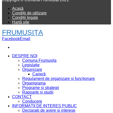
Acasă
Condiții de utilizare
Condiții legale
Hartă site
FRUMUȘIȚA
Facebook
Email
DESPRE NOI
Comuna Frumușița
Legislație
Organizare
Carieră
Regulament de organizare și funcționare
Organigrama
Programe și strategii
Rapoarte și studii
CONTACT
Conducere
INFORMAȚII DE INTERES PUBLIC
Declaratii de avere si interese