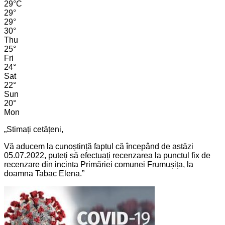
29
°
C
29
°
29
°
30
°
Thu
25
°
Fri
24
°
Sat
22
°
Sun
20
°
Mon
„Stimați cetățeni,
Vă aducem la cunoștință faptul că începând de astăzi
05.07.2022, puteți să efectuați recenzarea la punctul fix de
recenzare din incinta Primăriei comunei Frumușița, la
doamna Tabac Elena.”