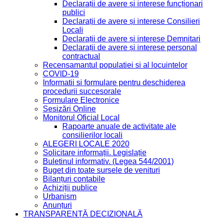
Declarații de avere și interese funcționari
publici
Declarații de avere și interese Consilieri
Locali
Declarații de avere și interese Demnitari
Declarații de avere și interese personal
contractual
Recensamantul populatiei si al locuintelor
COVID-19
Informatii si formulare pentru deschiderea
procedurii succesorale
Formulare Electronice
Sesizări Online
Monitorul Oficial Local
Rapoarte anuale de activitate ale
consilierilor locali
ALEGERI LOCALE 2020
Solicitare informații. Legislație
Buletinul informativ. (Legea 544/2001)
Buget din toate sursele de venituri
Bilanțuri contabile
Achiziții publice
Urbanism
Anunțuri
TRANSPARENȚĂ DECIZIONALĂ