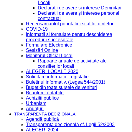
Locali
Declarații de avere și interese Demnitari
Declarații de avere și interese personal
contractual
Recensamantul populatiei si al locuintelor
COVID-19
Informatii si formulare pentru deschiderea
procedurii succesorale
Formulare Electronice
Sesizări Online
Monitorul Oficial Local
Rapoarte anuale de activitate ale
consilierilor locali
ALEGERI LOCALE 2020
Solicitare informații. Legislație
Buletinul informativ. (Legea 544/2001)
Buget din toate sursele de venituri
Bilanțuri contabile
Achiziții publice
Urbanism
Anunțuri
TRANSPARENȚĂ DECIZIONALĂ
Agendă publică
Transparența decizională cf. Legii 52/2003
ALEGERI 2024