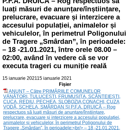
P.F.A. DRUICĂ – Rog respectuos să
luați măsuri de anunțare/înștiințare,
prelucrare, evacuare și interzicere a
accesului populației, animalelor și
vehiculelor, în perimetrul Poligonului
de Tragere „Smârdan”, în perioadele:
– 18 -21.01.2021, între orele 08.00 –
02:00, având în vedere că se vor
executa trageri cu muniție reală
15 ianuarie 2021
15 ianuarie 2021
Fișier
ANUNȚ – Către PRIMĂRIILE COMUNELOR
VÂNĂTORI, TULUCEȘTI, FRUMUȘIȚA, SCÂNTEIEȘTI,
CUCA, REDIU, PECHEA, SLOBOZIA CONACHI, CUZA
VODĂ, SCHELA, SMÂRDAN ȘI P.F.A. DRUICĂ – Rog
respectuos să luați măsuri de anunțare/înștiințare,
prelucrare, evacuare și interzicere a accesului populației,
animalelor și vehiculelor, în perimetrul Poligonului de
Tragere „Smârdan”, în perioadele:<br/> – 18 -21.01.2021,