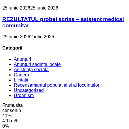
25 iunie 2026
25 iunie 2026
REZULTATUL probei scrise – asistent medical
comunitar
25 iunie 2026
2 iulie 2026
Categorii
Anunțuri
Anunțuri ședințe locale
Asistență socială
Carieră
Licitații
Recensamantul populatiei si al locuintelor
Uncategorized
Urbanism
Frumuşiţa
cer senin
41%
4.1km/h
0%