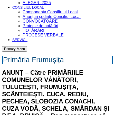
ALEGERI 2025
CONSILIUL LOCAL
Componența Consiliului Local
Anunțuri ședințe Consiliul Local
CONVOCATOARE
Proiecte de hotărâri
HOTĂRÂRI
PROCESE VERBALE
SERVICII
Primary Menu
Primăria Frumușița
ANUNȚ – Către PRIMĂRIILE
COMUNELOR VÂNĂTORI,
TULUCEȘTI, FRUMUȘIȚA,
SCÂNTEIEȘTI, CUCA, REDIU,
PECHEA, SLOBOZIA CONACHI,
CUZA VODĂ, SCHELA, SMÂRDAN ȘI