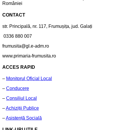
României
CONTACT
str. Principală, nr. 117, Frumușița, jud. Galați
0336 880 007
frumusita@gl.e-adm.ro
www.primaria-frumusita.ro
ACCES RAPID
–
Monitorul Oficial Local
–
Conducere
–
Consiliul Local
–
Achiziții Publice
–
Asistență Socială
LINK-URI UTILE