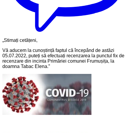
„Stimați cetățeni,
Vă aducem la cunoștință faptul că începând de astăzi
05.07.2022, puteți să efectuați recenzarea la punctul fix de
recenzare din incinta Primăriei comunei Frumușița, la
doamna Tabac Elena.”