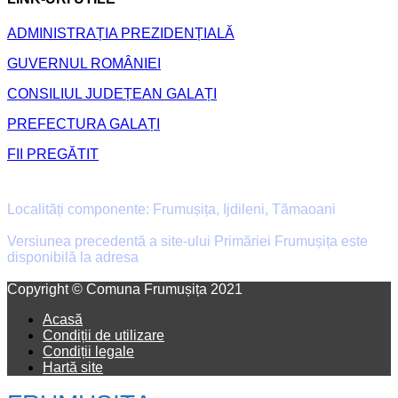
ADMINISTRAȚIA PREZIDENȚIALĂ
GUVERNUL ROMÂNIEI
CONSILIUL JUDEȚEAN GALAȚI
PREFECTURA GALAȚI
FII PREGĂTIT
Primăria Comunei Frumușița
Localități componente: Frumușița, Ijdileni, Tămaoani
Versiunea precedentă a site-ului Primăriei Frumușița este
disponibilă la adresa
old.primaria-frumusita.ro
Facebook
Email
Copyright © Comuna Frumușița 2021
Acasă
Condiții de utilizare
Condiții legale
Hartă site