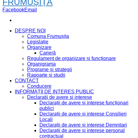
FRUMUȘIȚA
Facebook
Email
DESPRE NOI
Comuna Frumușița
Legislație
Organizare
Carieră
Regulament de organizare și funcționare
Organigrama
Programe și strategii
Rapoarte și studii
CONTACT
Conducere
INFORMAȚII DE INTERES PUBLIC
Declaratii de avere si interese
Declarații de avere și interese funcționari
publici
Declarații de avere și interese Consilieri
Locali
Declarații de avere și interese Demnitari
Declarații de avere și interese personal
contractual