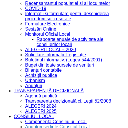
Recensamantul populatiei si al locuintelor
COVID-19
Informatii si formulare pentru deschiderea
procedurii succesorale
Formulare Electronice
Sesizări Online
Monitorul Oficial Local
Rapoarte anuale de activitate ale
consilierilor locali
ALEGERI LOCALE 2020
Solicitare informații. Legislație
Buletinul informativ. (Legea 544/2001)
Buget din toate sursele de venituri
Bilanțuri contabile
Achiziții publice
Urbanism
Anunțuri
TRANSPARENȚĂ DECIZIONALĂ
Agendă publică
Transparența decizională cf. Legii 52/2003
ALEGERI 2024
ALEGERI 2025
CONSILIUL LOCAL
Componența Consiliului Local
Anunțuri ședințe Consiliul Local