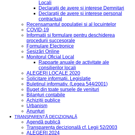
Locali
Declarații de avere și interese Demnitari
Declarații de avere și interese personal
contractual
Recensamantul populatiei si al locuintelor
COVID-19
Informatii si formulare pentru deschiderea
procedurii succesorale
Formulare Electronice
Sesizări Online
Monitorul Oficial Local
Rapoarte anuale de activitate ale
consilierilor locali
ALEGERI LOCALE 2020
Solicitare informații. Legislație
Buletinul informativ. (Legea 544/2001)
Buget din toate sursele de venituri
Bilanțuri contabile
Achiziții publice
Urbanism
Anunțuri
TRANSPARENȚĂ DECIZIONALĂ
Agendă publică
Transparența decizională cf. Legii 52/2003
ALEGERI 2024