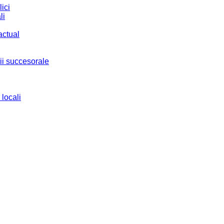
ici
li
actual
ii succesorale
 locali