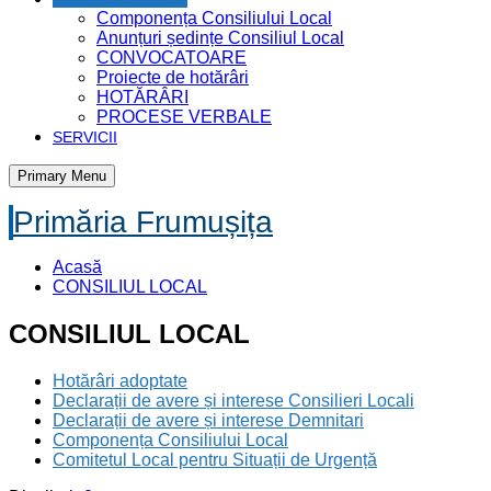
Componența Consiliului Local
Anunțuri ședințe Consiliul Local
CONVOCATOARE
Proiecte de hotărâri
HOTĂRÂRI
PROCESE VERBALE
SERVICII
Primary Menu
Primăria Frumușița
Acasă
CONSILIUL LOCAL
CONSILIUL LOCAL
Hotărâri adoptate
Declarații de avere și interese Consilieri Locali
Declarații de avere și interese Demnitari
Componența Consiliului Local
Comitetul Local pentru Situații de Urgență