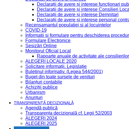
Declarații de avere și interese funcționari publ
Declarații de avere și interese Consilieri Loca
Declarații de avere și interese Demnitari
Declarații de avere și interese personal contr
Recensamantul populatiei si al locuintelor
COVID-19
Informatii si formulare pentru deschiderea procedur
Formulare Electronice
Sesizări Online
Monitorul Oficial Local
Rapoarte anuale de activitate ale consilierilor
ALEGERI LOCALE 2020
Solicitare informații. Legislație
Buletinul informativ. (Legea 544/2001)
Buget din toate sursele de venituri
Bilanțuri contabile
Achiziții publice
Urbanism
Anunțuri
TRANSPARENȚĂ DECIZIONALĂ
Agendă publică
Transparența decizională cf. Legii 52/2003
ALEGERI 2024
ALEGERI 2025
CONSILIUL LOCAL