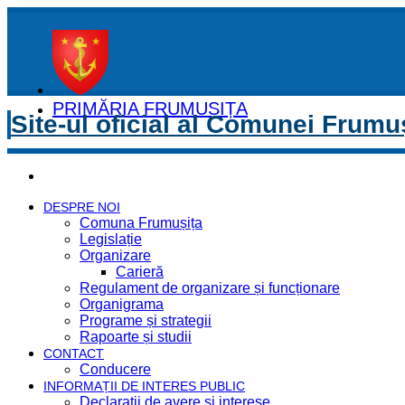
PRIMĂRIA FRUMUȘIȚA
Site-ul oficial al Comunei Frumu
DESPRE NOI
Comuna Frumușița
Legislație
Organizare
Carieră
Regulament de organizare și funcționare
Organigrama
Programe și strategii
Rapoarte și studii
CONTACT
Conducere
INFORMAȚII DE INTERES PUBLIC
Declaratii de avere si interese