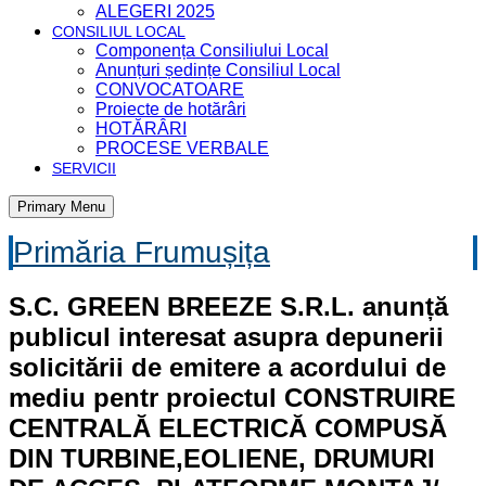
ALEGERI 2025
CONSILIUL LOCAL
Componența Consiliului Local
Anunțuri ședințe Consiliul Local
CONVOCATOARE
Proiecte de hotărâri
HOTĂRÂRI
PROCESE VERBALE
SERVICII
Primary Menu
Primăria Frumușița
S.C. GREEN BREEZE S.R.L. anunță
publicul interesat asupra depunerii
solicitării de emitere a acordului de
mediu pentr proiectul CONSTRUIRE
CENTRALĂ ELECTRICĂ COMPUSĂ
DIN TURBINE,EOLIENE, DRUMURI