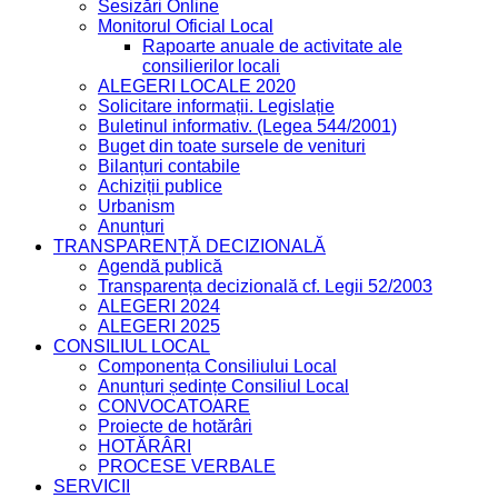
Sesizări Online
Monitorul Oficial Local
Rapoarte anuale de activitate ale
consilierilor locali
ALEGERI LOCALE 2020
Solicitare informații. Legislație
Buletinul informativ. (Legea 544/2001)
Buget din toate sursele de venituri
Bilanțuri contabile
Achiziții publice
Urbanism
Anunțuri
TRANSPARENȚĂ DECIZIONALĂ
Agendă publică
Transparența decizională cf. Legii 52/2003
ALEGERI 2024
ALEGERI 2025
CONSILIUL LOCAL
Componența Consiliului Local
Anunțuri ședințe Consiliul Local
CONVOCATOARE
Proiecte de hotărâri
HOTĂRÂRI
PROCESE VERBALE
SERVICII