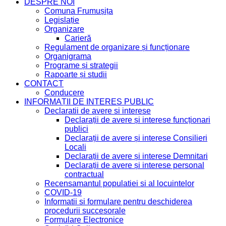
DESPRE NOI
Comuna Frumușița
Legislație
Organizare
Carieră
Regulament de organizare și funcționare
Organigrama
Programe și strategii
Rapoarte și studii
CONTACT
Conducere
INFORMAȚII DE INTERES PUBLIC
Declaratii de avere si interese
Declarații de avere și interese funcționari
publici
Declarații de avere și interese Consilieri
Locali
Declarații de avere și interese Demnitari
Declarații de avere și interese personal
contractual
Recensamantul populatiei si al locuintelor
COVID-19
Informatii si formulare pentru deschiderea
procedurii succesorale
Formulare Electronice