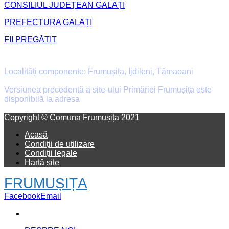
CONSILIUL JUDEȚEAN GALAȚI
PREFECTURA GALAȚI
FII PREGĂTIT
Primăria Comunei Frumușița
Localități componente: Frumușița, Ijdileni, Tămaoani
Versiunea precedentă a site-ului Primăriei Frumușița este
disponibilă la adresa
old.primaria-frumusita.ro
Facebook
Email
Copyright © Comuna Frumușița 2021
Acasă
Condiții de utilizare
Condiții legale
Hartă site
FRUMUȘIȚA
Facebook
Email