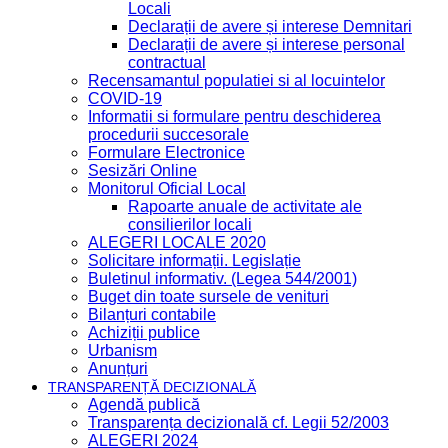
Locali
Declarații de avere și interese Demnitari
Declarații de avere și interese personal
contractual
Recensamantul populatiei si al locuintelor
COVID-19
Informatii si formulare pentru deschiderea
procedurii succesorale
Formulare Electronice
Sesizări Online
Monitorul Oficial Local
Rapoarte anuale de activitate ale
consilierilor locali
ALEGERI LOCALE 2020
Solicitare informații. Legislație
Buletinul informativ. (Legea 544/2001)
Buget din toate sursele de venituri
Bilanțuri contabile
Achiziții publice
Urbanism
Anunțuri
TRANSPARENȚĂ DECIZIONALĂ
Agendă publică
Transparența decizională cf. Legii 52/2003
ALEGERI 2024