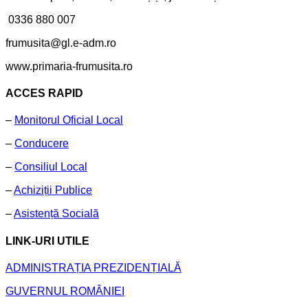
0336 880 007
frumusita@gl.e-adm.ro
www.primaria-frumusita.ro
ACCES RAPID
–
Monitorul Oficial Local
–
Conducere
–
Consiliul Local
–
Achiziții Publice
–
Asistență Socială
LINK-URI UTILE
ADMINISTRAȚIA PREZIDENȚIALĂ
GUVERNUL ROMÂNIEI