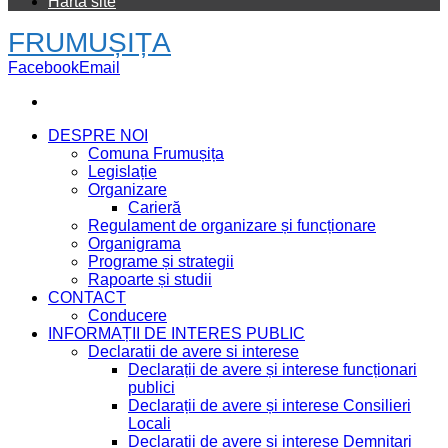
Hartă site
FRUMUȘIȚA
Facebook
Email
DESPRE NOI
Comuna Frumușița
Legislație
Organizare
Carieră
Regulament de organizare și funcționare
Organigrama
Programe și strategii
Rapoarte și studii
CONTACT
Conducere
INFORMAȚII DE INTERES PUBLIC
Declaratii de avere si interese
Declarații de avere și interese funcționari
publici
Declarații de avere și interese Consilieri
Locali
Declarații de avere și interese Demnitari