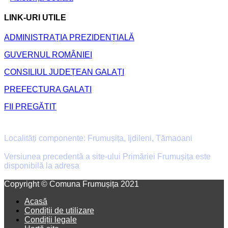
LINK-URI UTILE
ADMINISTRAȚIA PREZIDENȚIALĂ
GUVERNUL ROMÂNIEI
CONSILIUL JUDEȚEAN GALAȚI
PREFECTURA GALAȚI
FII PREGĂTIT
Primăria Comunei Frumușița
Localități componente: Frumușița, Ijdileni, Tămaoani
Versiunea precedentă a site-ului Primăriei Frumușița este
disponibilă la adresa
old.primaria-frumusita.ro
Facebook
Email
Copyright © Comuna Frumușița 2021
Acasă
Condiții de utilizare
Condiții legale