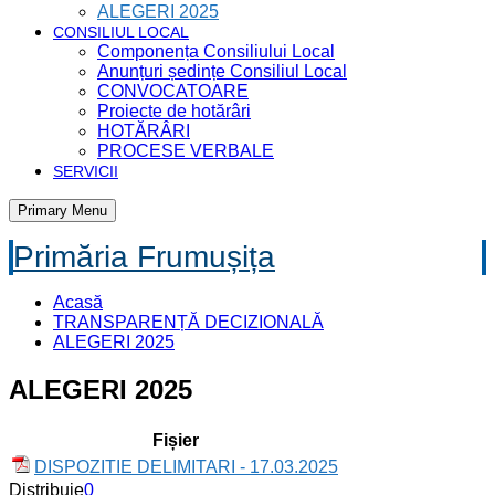
ALEGERI 2025
CONSILIUL LOCAL
Componența Consiliului Local
Anunțuri ședințe Consiliul Local
CONVOCATOARE
Proiecte de hotărâri
HOTĂRÂRI
PROCESE VERBALE
SERVICII
Primary Menu
Primăria Frumușița
Acasă
TRANSPARENȚĂ DECIZIONALĂ
ALEGERI 2025
ALEGERI 2025
Fișier
DISPOZITIE DELIMITARI - 17.03.2025
Distribuie
0