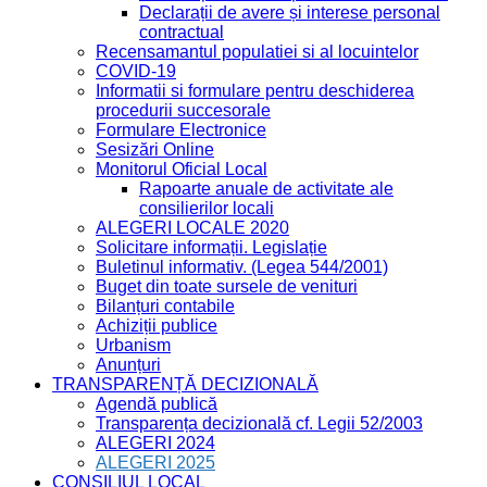
Declarații de avere și interese personal
contractual
Recensamantul populatiei si al locuintelor
COVID-19
Informatii si formulare pentru deschiderea
procedurii succesorale
Formulare Electronice
Sesizări Online
Monitorul Oficial Local
Rapoarte anuale de activitate ale
consilierilor locali
ALEGERI LOCALE 2020
Solicitare informații. Legislație
Buletinul informativ. (Legea 544/2001)
Buget din toate sursele de venituri
Bilanțuri contabile
Achiziții publice
Urbanism
Anunțuri
TRANSPARENȚĂ DECIZIONALĂ
Agendă publică
Transparența decizională cf. Legii 52/2003
ALEGERI 2024
ALEGERI 2025
CONSILIUL LOCAL