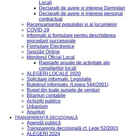
Locali
Declarații de avere și interese Demnitari
Declarații de avere și interese personal
contractual
Recensamantul populatiei si al locuintelor
COVID-19
Informatii si formulare pentru deschiderea
procedurii succesorale
Formulare Electronice
Sesizări Online
Monitorul Oficial Local
Rapoarte anuale de activitate ale
consilierilor locali
ALEGERI LOCALE 2020
Solicitare informații. Legislație
Buletinul informativ. (Legea 544/2001)
Buget din toate sursele de venituri
Bilanțuri contabile
Achiziții publice
Urbanism
Anunțuri
TRANSPARENȚĂ DECIZIONALĂ
Agendă publică
Transparența decizională cf. Legii 52/2003
ALEGERI 2024