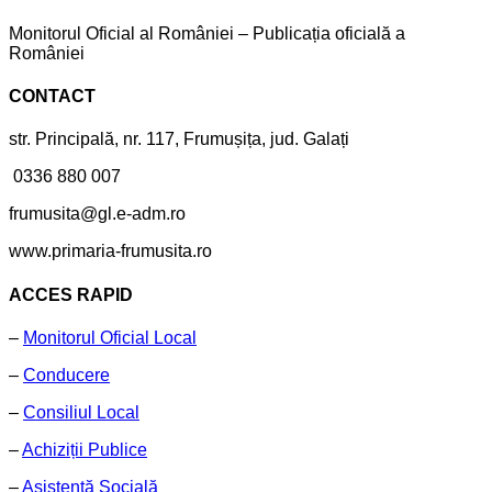
Monitorul Oficial al României – Publicația oficială a
României
CONTACT
str. Principală, nr. 117, Frumușița, jud. Galați
0336 880 007
frumusita@gl.e-adm.ro
www.primaria-frumusita.ro
ACCES RAPID
–
Monitorul Oficial Local
–
Conducere
–
Consiliul Local
–
Achiziții Publice
–
Asistență Socială