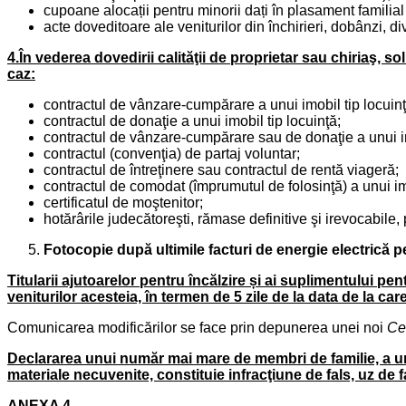
cupoane alocații pentru minorii dați în plasament familial
acte doveditoare ale veniturilor din închirieri, dobânzi, 
4.În vederea dovedirii calităţii de proprietar sau chiriaş, 
caz:
contractul de vânzare-cumpărare a unui imobil tip locuinţ
contractul de donaţie a unui imobil tip locuinţă;
contractul de vânzare-cumpărare sau de donaţie a unui imo
contractul (convenţia) de partaj voluntar;
contractul de întreţinere sau contractul de rentă viageră;
contractul de comodat (împrumutul de folosinţă) a unui im
certificatul de moştenitor;
hotărârile judecătoreşti, rămase definitive şi irevocabile,
Fotocopie după ultimile facturi de energie electrică 
Titularii ajutoarelor pentru încălzire și ai suplimentului pe
veniturilor acesteia, în termen de 5 zile de la data de la car
Comunicarea modificărilor se face prin depunerea unei noi
Ce
Declararea unui număr mai mare de membri de familie, a uno
materiale necuvenite, constituie infracţiune de fals, uz de 
ANEXA 4