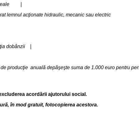
 cereale |
 de prelucrat lemnul acţionate hidraulic, mecanic sau elect
pţia dobânzii |
netă de producţie anuală depăşeşte suma de 1.000 euro pentru p
cluderea acordării ajutorului social.
gură, în mod gratuit, fotocopierea acestora.