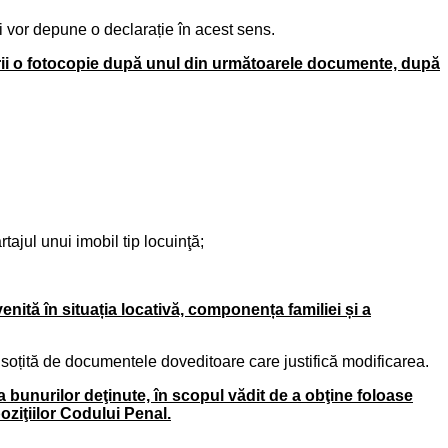
ri vor depune o declarație în acest sens.
cererii o fotocopie după unul din următoarele documente, după
tajul unui imobil tip locuinţă;
enită în situația locativă, componența familiei și a
soțită de documentele doveditoare care justifică modificarea.
bunurilor deţinute, în scopul vădit de a obţine foloase
poziţiilor Codului Pena
l.