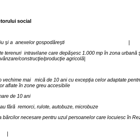
orului social
cuinţei de domiciliu şi a anexelor gospodăreşti |
 alte terenuri intravilane care depăşesc 1.000 mp în zona urbană 
 vânzare/construcţie/producţie agricolă|
u o vechime mai mică de 10 ani cu excepţia celor adaptate pent
nelor aflate în zone greu accesibile
 mare de 10 ani
ce fel cu sau fără remorci, rulote, autobuze, microbuze
u excepţia bărcilor necesare pentru uzul persoanelor care 
tă |