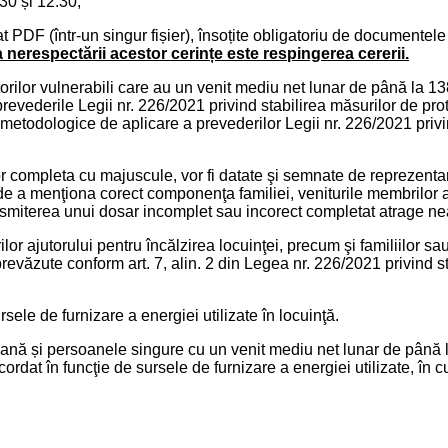
.30 și 12:30,
t PDF (într-un singur fișier), însoțite obligatoriu de documentel
nerespectării acestor cerințe este respingerea cererii.
orilor vulnerabili care au un venit mediu net lunar de până la 138
prevederile Legii nr. 226/2021 privind stabilirea măsurilor de pr
todologice de aplicare a prevederilor Legii nr. 226/2021 privin
completa cu majuscule, vor fi datate şi semnate de reprezentantul 
 de a menţiona corect componenţa familiei, veniturile membrilor a
smiterea unui dosar incomplet sau incorect completat atrage neac
lor ajutorului pentru încălzirea locuinţei, precum şi familiilor sa
 prevăzute conform art. 7, alin. 2 din Legea nr. 226/2021 privind 
ele de furnizare a energiei utilizate în locuinţă.
oană și persoanele singure cu un venit mediu net lunar de până l
rdat în funcţie de sursele de furnizare a energiei utilizate, în 