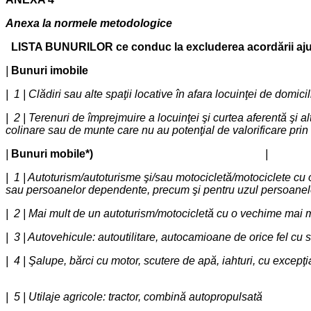
Anexa la normele metodologice
LISTA BUNURILOR ce conduc la excluderea acordării ajut
|
Bunuri imobile
| 1 | Clădiri sau alte spaţii locative în afara lo
| 2 | Terenuri de împrejmuire a locuinţei şi curtea aferentă şi
colinare sau de munte care nu au potenţial de valorificare prin
|
Bunuri mobile*)
|
| 1 | Autoturism/autoturisme şi/sau motocicletă/motociclete c
sau persoanelor dependente, precum şi pentru uzul persoa
| 2 | Mai mult de un autoturism/motocicletă cu o vechime mai
| 3 | Autovehicule: autoutilitare, autocamioane de ori
| 4 | Şalupe, bărci cu motor, scutere de apă, iahturi, c
| 5 | Utilaje agricole: tractor, combină autopropulsa