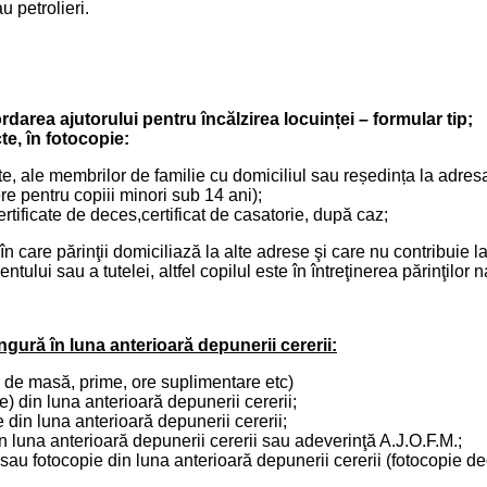
u petrolieri.
area ajutorului pentru încălzirea locuinței – formular tip;
e, în fotocopie:
te, ale membrilor de familie cu domiciliul sau reședința la adresa 
ere pentru copiii minori sub 14 ani);
tificate de deces,certificat de casatorie, după caz;
a în care părinţii domiciliază la alte adrese şi care nu contribuie l
tului sau a tutelei, altfel copilul este în întreţinerea părinţilor na
ingură în luna anterioară depunerii cererii:
or de masă, prime, ore suplimentare etc)
e) din luna anterioară depunerii cererii;
din luna anterioară depunerii cererii;
 luna anterioară depunerii cererii sau adeverinţă A.J.O.F.M.;
sau fotocopie din luna anterioară depunerii cererii (fotocopie dec