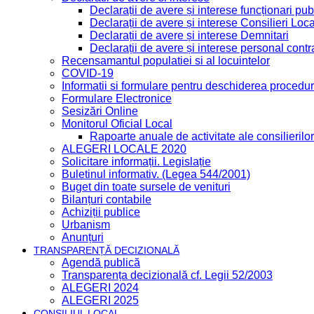
Declarații de avere și interese funcționari publ
Declarații de avere și interese Consilieri Loca
Declarații de avere și interese Demnitari
Declarații de avere și interese personal contr
Recensamantul populatiei si al locuintelor
COVID-19
Informatii si formulare pentru deschiderea procedur
Formulare Electronice
Sesizări Online
Monitorul Oficial Local
Rapoarte anuale de activitate ale consilierilor
ALEGERI LOCALE 2020
Solicitare informații. Legislație
Buletinul informativ. (Legea 544/2001)
Buget din toate sursele de venituri
Bilanțuri contabile
Achiziții publice
Urbanism
Anunțuri
TRANSPARENȚĂ DECIZIONALĂ
Agendă publică
Transparența decizională cf. Legii 52/2003
ALEGERI 2024
ALEGERI 2025
CONSILIUL LOCAL