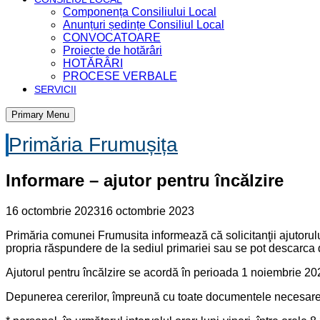
Componența Consiliului Local
Anunțuri ședințe Consiliul Local
CONVOCATOARE
Proiecte de hotărâri
HOTĂRÂRI
PROCESE VERBALE
SERVICII
Primary Menu
Primăria Frumușița
Informare – ajutor pentru încălzire
16 octombrie 2023
16 octombrie 2023
Primăria comunei Frumusita informează că solicitanţii ajutorulu
propria răspundere de la sediul primariei sau se pot descarca d
Ajutorul pentru încălzire se acordă în perioada 1 noiembrie 2
Depunerea cererilor, împreună cu toate documentele necesare,