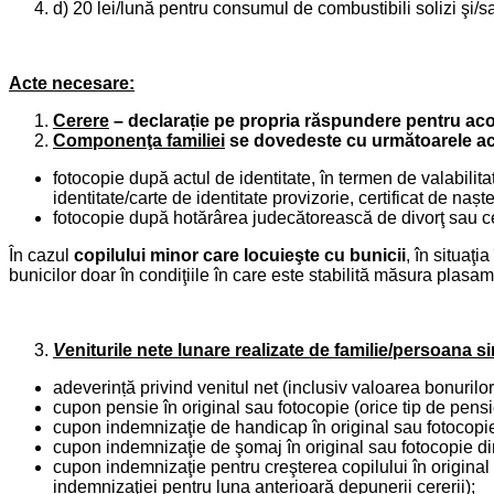
d) 20 lei/lună pentru consumul de combustibili solizi şi/sa
Acte necesare:
Cerere
– declarație pe propria răspundere pentru acord
Componenţa familiei
se dovedeste cu următoarele act
fotocopie după actul de identitate, în termen de valabilita
identitate/carte de identitate provizorie, certificat de nașt
fotocopie după hotărârea judecătorească de divorţ sau cer
În cazul
copilului minor care locuieşte cu bunicii
, în situaţi
bunicilor doar în condiţiile în care este stabilită măsura plasamen
V
eniturile nete lunare realizate de familie/persoana s
adeverință privind venitul net (inclusiv valoarea bonuril
cupon pensie în original sau fotocopie (orice tip de pensi
cupon indemnizaţie de handicap în original sau fotocopie 
cupon indemnizaţie de şomaj în original sau fotocopie din
cupon indemnizaţie pentru creşterea copilului în original 
indemnizaţiei pentru luna anterioară depunerii cererii);