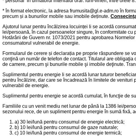
* personal în următorul intervalul orar: luni-vineri, între orele 8
* în format electronic, la adresa frumusita@gl.e-adm.ro în forma
precum și a bunurilor mobile sau imobile deținute.
Consecința 
Ajutorul lunar pentru încălzirea locuinței li se acordă consumat
lei/persoană, în cazul persoanelor singure, în conformitate cu 
Hotărârii de Guvern nr. 1073/2021 pentru aprobarea Normelor me
consumatorul vulnerabil de energie.
Formularul de cerere și declarația pe proprie răspundere se vor 
conţină un număr de telefon de contact. Titularul are obligaţia
de camere, precum şi bunurile mobile şi imobile deţinute. Tran
Suplimentul pentru energie li se acordă lunar tuturor beneficiari
pentru încălzire, dar care se încadrează în limitele de venituri
vulnerabil de energie.
Suplimentul pentru energie se acordă cumulat, în funcţie de surs
Familiile cu un venit mediu net lunar de până la 1386 lei/pers
sezonului rece, de un supliment pentru energie în sumă fixă, aco
a) 30 lei/lună pentru consumul de energie electrică;
b) 10 lei/lună pentru consumul de gaze naturale;
c) 10 lei/lună pentru consumul de energie termică;