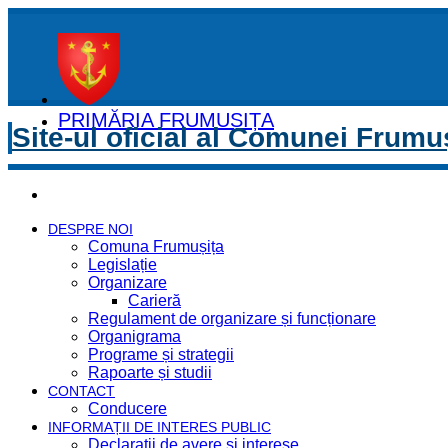
PRIMĂRIA FRUMUȘIȚA
Site-ul oficial al Comunei Frumu
DESPRE NOI
Comuna Frumușița
Legislație
Organizare
Carieră
Regulament de organizare și funcționare
Organigrama
Programe și strategii
Rapoarte și studii
CONTACT
Conducere
INFORMAȚII DE INTERES PUBLIC
Declaratii de avere si interese