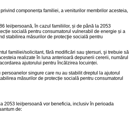
e privind componența familiei, a veniturilor membrilor acesteia,
6 lei/persoană, în cazul familiilor, și de până la 2053
otecție socială pentru consumatorul vulnerabil de energie și a
d stabilirea măsurilor de protecţie socială pentru
familiei/solicitant, fără modificări sau ştersuri, şi trebuie să
cesteia realizate în luna anterioară depunerii cererii, numărul
ordarea ajutorului pentru încălzirea locuinței.
u persoanelor singure care nu au stabilit dreptul la ajutorul
stabilirea măsurilor de protecție socială pentru consumatorul
a 2053 lei/persoană vor beneficia, inclusiv în perioada
cuantum de: