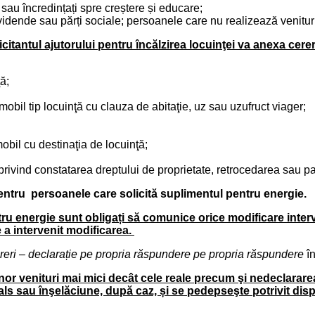
 sau încredințați spre creștere și educare;
dividende sau părți sociale; persoanele care nu realizează venitu
solicitantul ajutorului pentru încălzirea locuinţei va anexa 
ă;
bil tip locuinţă cu clauza de abitaţie, uz sau uzufruct viager;
obil cu destinaţia de locuinţă;
 privind constatarea dreptului de proprietate, retrocedarea sau par
pentru persoanele care solicită suplimentul pentru energie.
ntru energie sunt obligați să comunice orice modificare interv
e a intervenit modificarea.
reri – declarație pe propria răspundere pe propria răspundere
în
r venituri mai mici decât cele reale precum şi nedeclararea 
fals sau înşelăciune, după caz, și se pedepseşte potrivit dis