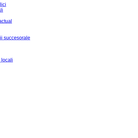
ici
li
actual
ii succesorale
 locali