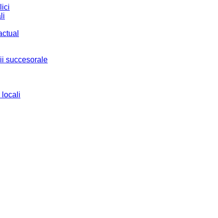
ici
li
actual
ii succesorale
 locali