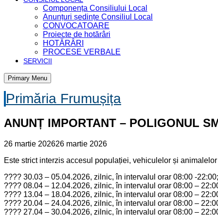
Componența Consiliului Local
Anunțuri ședințe Consiliul Local
CONVOCATOARE
Proiecte de hotărâri
HOTĂRÂRI
PROCESE VERBALE
SERVICII
Primary Menu
Primăria Frumușița
ANUNȚ IMPORTANT – POLIGONUL SMÂ
26 martie 2026
26 martie 2026
Este strict interzis accesul populației, vehiculelor și animalel
???? 30.03 – 05.04.2026, zilnic, în intervalul orar 08:00 -22:00
???? 08.04 – 12.04.2026, zilnic, în intervalul orar 08:00 – 22:0
???? 13.04 – 18.04.2026, zilnic, în intervalul orar 08:00 – 22:0
???? 20.04 – 24.04.2026, zilnic, în intervalul orar 08:00 – 22:0
???? 27.04 – 30.04.2026, zilnic, în intervalul orar 08:00 – 22:0