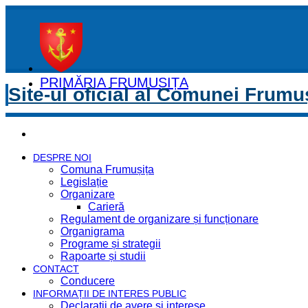
PRIMĂRIA FRUMUȘIȚA
Site-ul oficial al Comunei Frumu
DESPRE NOI
Comuna Frumușița
Legislație
Organizare
Carieră
Regulament de organizare și funcționare
Organigrama
Programe și strategii
Rapoarte și studii
CONTACT
Conducere
INFORMAȚII DE INTERES PUBLIC
Declaratii de avere si interese