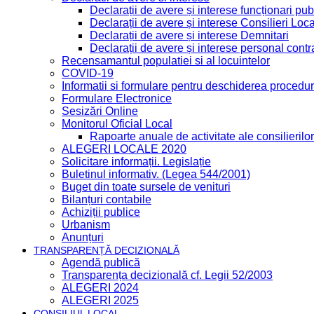
Declarații de avere și interese funcționari publ
Declarații de avere și interese Consilieri Loca
Declarații de avere și interese Demnitari
Declarații de avere și interese personal contr
Recensamantul populatiei si al locuintelor
COVID-19
Informatii si formulare pentru deschiderea procedur
Formulare Electronice
Sesizări Online
Monitorul Oficial Local
Rapoarte anuale de activitate ale consilierilor
ALEGERI LOCALE 2020
Solicitare informații. Legislație
Buletinul informativ. (Legea 544/2001)
Buget din toate sursele de venituri
Bilanțuri contabile
Achiziții publice
Urbanism
Anunțuri
TRANSPARENȚĂ DECIZIONALĂ
Agendă publică
Transparența decizională cf. Legii 52/2003
ALEGERI 2024
ALEGERI 2025
CONSILIUL LOCAL