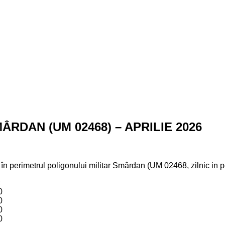
RDAN (UM 02468) – APRILIE 2026
or în perimetrul poligonului militar Smârdan (UM 02468, zilnic in 
;
0
0
0
0