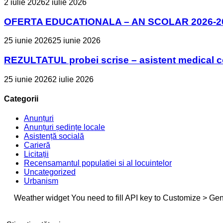
2 iulie 2026
2 iulie 2026
OFERTA EDUCATIONALA – AN SCOLAR 2026-2
25 iunie 2026
25 iunie 2026
REZULTATUL probei scrise – asistent medical 
25 iunie 2026
2 iulie 2026
Categorii
Anunțuri
Anunțuri ședințe locale
Asistență socială
Carieră
Licitații
Recensamantul populatiei si al locuintelor
Uncategorized
Urbanism
Weather widget
You need to fill API key to Customize > Gen