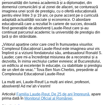
personalități din lumea academică și a diplomației, din
domeniul comunicării și al zonei de afaceri, se conturează
imaginea unei școli de prestigiu, cu o ofertă educațională
pentru elevi între 3 și 19 ani, ce pune accent pe o curriculă
adaptată actualității sociale și economice. O abordare
educațională care a rezultat în cariere de succes, dovadă
fiind generațiile de absolvenți Laude-Reut care și-au
continuat parcursul academic la universități de prestigiu din
țară și din străinătate.
„Viitorul aparține celor care cred în frumusețea visurilor.
Complexul Educațional Laude-Reut este imaginea unui vis
împlinit și a viziunii fondatorului său, ambasadorul Ronald S.
Lauder, care mi-a încredințat misiunea de a reconstrui și a
dezvolta, în inima vechiului cartier evreiesc al Bucureștiului,
un edificiu al excelenței în educație, cu stabilitate și prestigiu
de un sfert de veac.” Tova Ben Nun-Cherbis, președinte al
Complexului Educațional Laude-Reut
La mulți ani, Laude-Reut! La mulți ani elevi, profesori,
absolvenți! Ad me’ah v’esrim!
Articolul
Familia Laude-Reut. De 25 de ani împreună.
apare
prima dată în
Monitorul Oficial al României
.