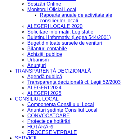
Sesizări Online
Monitorul Oficial Local
Rapoarte anuale de activitate ale
consilierilor locali
ALEGERI LOCALE 2020
Solicitare informații. Legislație
Buletinul informativ. (Legea 544/2001)
Buget din toate sursele de venituri
Bilanțuri contabile
Achiziții publice
Urbanism
Anunțuri
TRANSPARENȚĂ DECIZIONALĂ
Agendă publică
Transparența decizională cf. Legii 52/2003
ALEGERI 2024
ALEGERI 2025
CONSILIUL LOCAL
Componența Consiliului Local
Anunțuri ședințe Consiliul Local
CONVOCATOARE
Proiecte de hotărâri
HOTĂRÂRI
PROCESE VERBALE
SERVICII