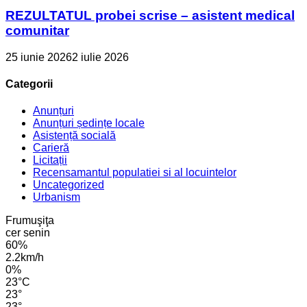
REZULTATUL probei scrise – asistent medical
comunitar
25 iunie 2026
2 iulie 2026
Categorii
Anunțuri
Anunțuri ședințe locale
Asistență socială
Carieră
Licitații
Recensamantul populatiei si al locuintelor
Uncategorized
Urbanism
Frumuşiţa
cer senin
60%
2.2km/h
0%
23
°
C
23
°
23
°