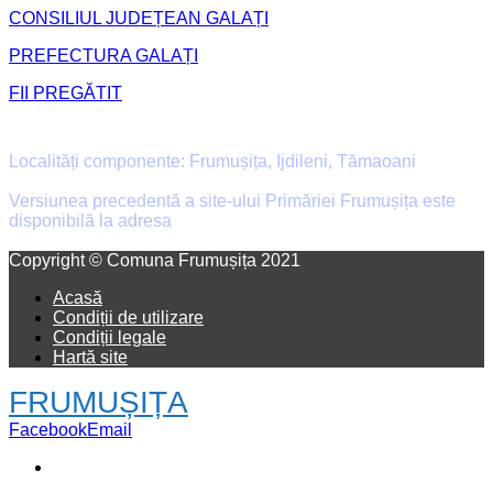
CONSILIUL JUDEȚEAN GALAȚI
PREFECTURA GALAȚI
FII PREGĂTIT
Primăria Comunei Frumușița
Localități componente: Frumușița, Ijdileni, Tămaoani
Versiunea precedentă a site-ului Primăriei Frumușița este
disponibilă la adresa
old.primaria-frumusita.ro
Facebook
Email
Copyright © Comuna Frumușița 2021
Acasă
Condiții de utilizare
Condiții legale
Hartă site
FRUMUȘIȚA
Facebook
Email