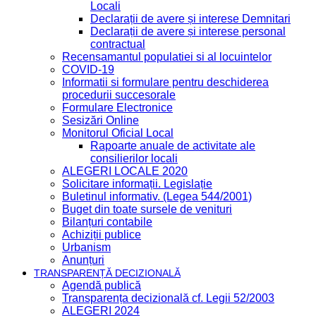
Locali
Declarații de avere și interese Demnitari
Declarații de avere și interese personal
contractual
Recensamantul populatiei si al locuintelor
COVID-19
Informatii si formulare pentru deschiderea
procedurii succesorale
Formulare Electronice
Sesizări Online
Monitorul Oficial Local
Rapoarte anuale de activitate ale
consilierilor locali
ALEGERI LOCALE 2020
Solicitare informații. Legislație
Buletinul informativ. (Legea 544/2001)
Buget din toate sursele de venituri
Bilanțuri contabile
Achiziții publice
Urbanism
Anunțuri
TRANSPARENȚĂ DECIZIONALĂ
Agendă publică
Transparența decizională cf. Legii 52/2003
ALEGERI 2024