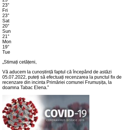
23
°
Fri
23
°
Sat
20
°
Sun
21
°
Mon
19
°
Tue
„Stimați cetățeni,
Vă aducem la cunoștință faptul că începând de astăzi
05.07.2022, puteți să efectuați recenzarea la punctul fix de
recenzare din incinta Primăriei comunei Frumușița, la
doamna Tabac Elena.”