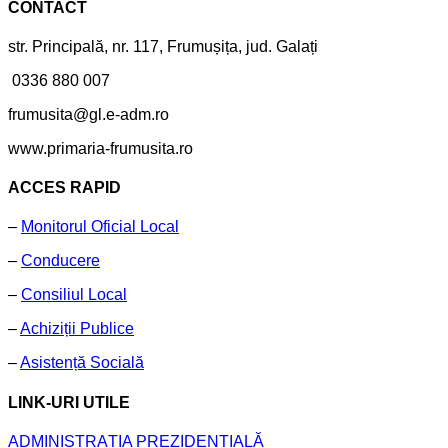
CONTACT
str. Principală, nr. 117, Frumușița, jud. Galați
0336 880 007
frumusita@gl.e-adm.ro
www.primaria-frumusita.ro
ACCES RAPID
–
Monitorul Oficial Local
–
Conducere
–
Consiliul Local
–
Achiziții Publice
–
Asistență Socială
LINK-URI UTILE
ADMINISTRAȚIA PREZIDENȚIALĂ