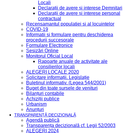
Locali
Declarații de avere și interese Demnitari
Declarații de avere și interese personal
contractual
Recensamantul populatiei si al locuintelor
COVID-19
Informatii si formulare pentru deschiderea
procedurii succesorale
Formulare Electronice
Sesizări Online
Monitorul Oficial Local
Rapoarte anuale de activitate ale
consilierilor locali
ALEGERI LOCALE 2020
Solicitare informații. Legislație
Buletinul informativ. (Legea 544/2001)
Buget din toate sursele de venituri
Bilanțuri contabile
Achiziții publice
Urbanism
Anunțuri
TRANSPARENȚĂ DECIZIONALĂ
Agendă publică
Transparența decizională cf. Legii 52/2003
ALEGERI 2024