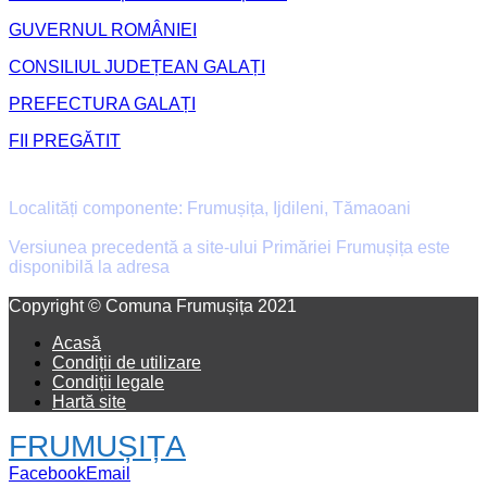
GUVERNUL ROMÂNIEI
CONSILIUL JUDEȚEAN GALAȚI
PREFECTURA GALAȚI
FII PREGĂTIT
Primăria Comunei Frumușița
Localități componente: Frumușița, Ijdileni, Tămaoani
Versiunea precedentă a site-ului Primăriei Frumușița este
disponibilă la adresa
old.primaria-frumusita.ro
Facebook
Email
Copyright © Comuna Frumușița 2021
Acasă
Condiții de utilizare
Condiții legale
Hartă site
FRUMUȘIȚA
Facebook
Email