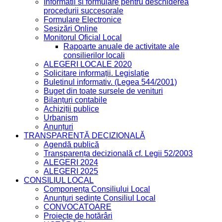
Informatii si formulare pentru deschiderea
procedurii succesorale
Formulare Electronice
Sesizări Online
Monitorul Oficial Local
Rapoarte anuale de activitate ale
consilierilor locali
ALEGERI LOCALE 2020
Solicitare informații. Legislație
Buletinul informativ. (Legea 544/2001)
Buget din toate sursele de venituri
Bilanțuri contabile
Achiziții publice
Urbanism
Anunțuri
TRANSPARENȚĂ DECIZIONALĂ
Agendă publică
Transparența decizională cf. Legii 52/2003
ALEGERI 2024
ALEGERI 2025
CONSILIUL LOCAL
Componența Consiliului Local
Anunțuri ședințe Consiliul Local
CONVOCATOARE
Proiecte de hotărâri