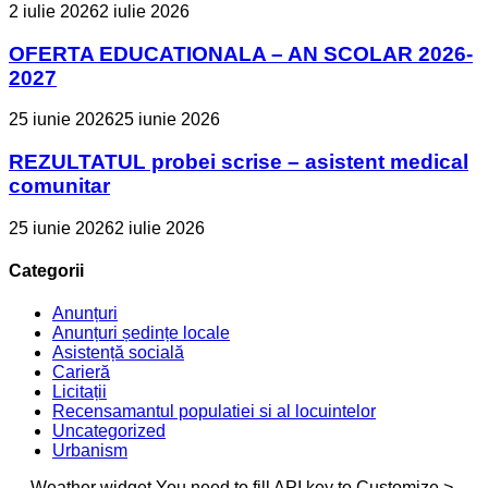
2 iulie 2026
2 iulie 2026
OFERTA EDUCATIONALA – AN SCOLAR 2026-
2027
25 iunie 2026
25 iunie 2026
REZULTATUL probei scrise – asistent medical
comunitar
25 iunie 2026
2 iulie 2026
Categorii
Anunțuri
Anunțuri ședințe locale
Asistență socială
Carieră
Licitații
Recensamantul populatiei si al locuintelor
Uncategorized
Urbanism
Weather widget
You need to fill API key to Customize >