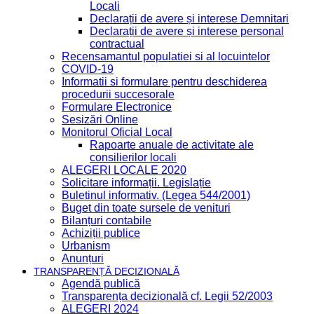
Locali
Declarații de avere și interese Demnitari
Declarații de avere și interese personal
contractual
Recensamantul populatiei si al locuintelor
COVID-19
Informatii si formulare pentru deschiderea
procedurii succesorale
Formulare Electronice
Sesizări Online
Monitorul Oficial Local
Rapoarte anuale de activitate ale
consilierilor locali
ALEGERI LOCALE 2020
Solicitare informații. Legislație
Buletinul informativ. (Legea 544/2001)
Buget din toate sursele de venituri
Bilanțuri contabile
Achiziții publice
Urbanism
Anunțuri
TRANSPARENȚĂ DECIZIONALĂ
Agendă publică
Transparența decizională cf. Legii 52/2003
ALEGERI 2024