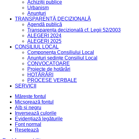
Achiziții publice
Urbanism
Anunțuri
TRANSPARENȚĂ DECIZIONALĂ
Agendă publică
Transparența decizională cf. Legii 52/2003
ALEGERI 2024
ALEGERI 2025
CONSILIUL LOCAL
Componența Consiliului Local
Anunțuri ședințe Consiliul Local
CONVOCATOARE
Proiecte de hotărâri
HOTĂRÂRI
PROCESE VERBALE
SERVICII
Mărește fontul
Micșorează fontul
Alb și negru
Inversează culorile
Evidențiază legăturile
Font normal
Resetează