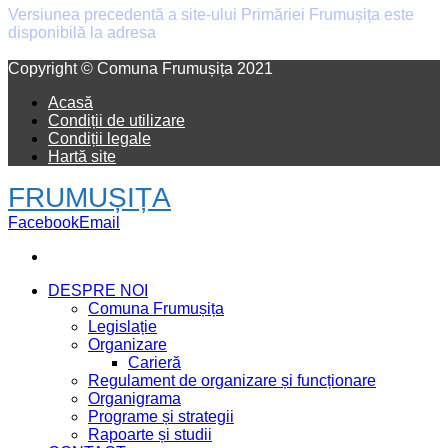
Versiunea precedentă a site-ului Primăriei Frumușița este
disponibilă la adresa
old.primaria-frumusita.ro
Facebook
Email
Copyright © Comuna Frumușița 2021
Acasă
Condiții de utilizare
Condiții legale
Hartă site
FRUMUȘIȚA
Facebook
Email
DESPRE NOI
Comuna Frumușița
Legislație
Organizare
Carieră
Regulament de organizare și funcționare
Organigrama
Programe și strategii
Rapoarte și studii