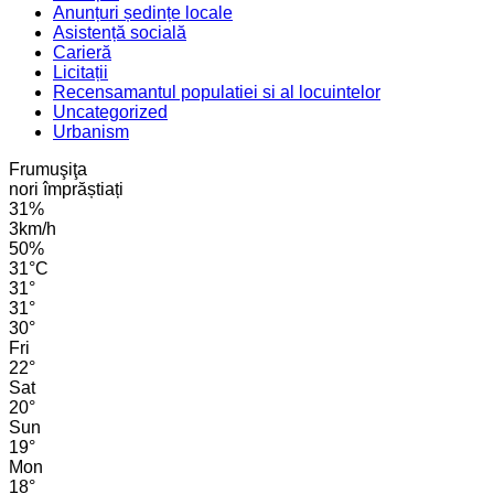
Anunțuri ședințe locale
Asistență socială
Carieră
Licitații
Recensamantul populatiei si al locuintelor
Uncategorized
Urbanism
Frumuşiţa
nori împrăștiați
31%
3km/h
50%
31
°
C
31
°
31
°
30
°
Fri
22
°
Sat
20
°
Sun
19
°
Mon
18
°