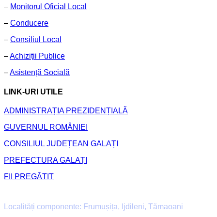
–
Monitorul Oficial Local
–
Conducere
–
Consiliul Local
–
Achiziții Publice
–
Asistență Socială
LINK-URI UTILE
ADMINISTRAȚIA PREZIDENȚIALĂ
GUVERNUL ROMÂNIEI
CONSILIUL JUDEȚEAN GALAȚI
PREFECTURA GALAȚI
FII PREGĂTIT
Primăria Comunei Frumușița
Localități componente: Frumușița, Ijdileni, Tămaoani