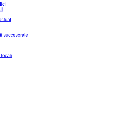
ici
li
actual
ii succesorale
 locali