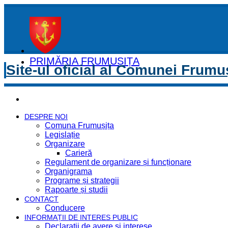
PRIMĂRIA FRUMUȘIȚA
Site-ul oficial al Comunei Frumu
DESPRE NOI
Comuna Frumușița
Legislație
Organizare
Carieră
Regulament de organizare și funcționare
Organigrama
Programe și strategii
Rapoarte și studii
CONTACT
Conducere
INFORMAȚII DE INTERES PUBLIC
Declaratii de avere si interese