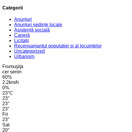
Categorii
Anunțuri
Anunțuri ședințe locale
Asistență socială
Carieră
Licitații
Recensamantul populatiei si al locuintelor
Uncategorized
Urbanism
Frumuşiţa
cer senin
60%
2.2km/h
0%
23
°
C
23
°
23
°
23
°
Fri
23
°
Sat
20
°