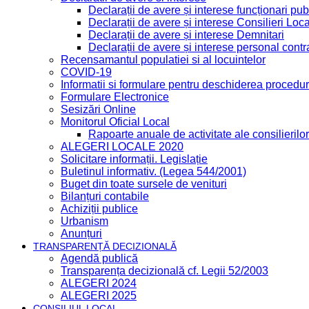
Declarații de avere și interese funcționari publ
Declarații de avere și interese Consilieri Loca
Declarații de avere și interese Demnitari
Declarații de avere și interese personal contr
Recensamantul populatiei si al locuintelor
COVID-19
Informatii si formulare pentru deschiderea procedur
Formulare Electronice
Sesizări Online
Monitorul Oficial Local
Rapoarte anuale de activitate ale consilierilor
ALEGERI LOCALE 2020
Solicitare informații. Legislație
Buletinul informativ. (Legea 544/2001)
Buget din toate sursele de venituri
Bilanțuri contabile
Achiziții publice
Urbanism
Anunțuri
TRANSPARENȚĂ DECIZIONALĂ
Agendă publică
Transparența decizională cf. Legii 52/2003
ALEGERI 2024
ALEGERI 2025
CONSILIUL LOCAL