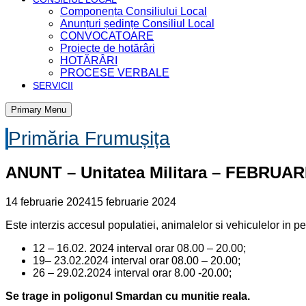
Componența Consiliului Local
Anunțuri ședințe Consiliul Local
CONVOCATOARE
Proiecte de hotărâri
HOTĂRÂRI
PROCESE VERBALE
SERVICII
Primary Menu
Primăria Frumușița
ANUNT – Unitatea Militara – FEBRUAR
14 februarie 2024
15 februarie 2024
Este interzis accesul populatiei, animalelor si vehiculelor in 
12 – 16.02. 2024 interval orar 08.00 – 20.00;
19– 23.02.2024 interval orar 08.00 – 20.00;
26 – 29.02.2024 interval orar 8.00 -20.00;
Se trage in poligonul Smardan cu munitie reala.