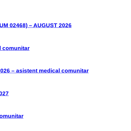
M 02468) – AUGUST 2026
l comunitar
026 – asistent medical comunitar
027
comunitar