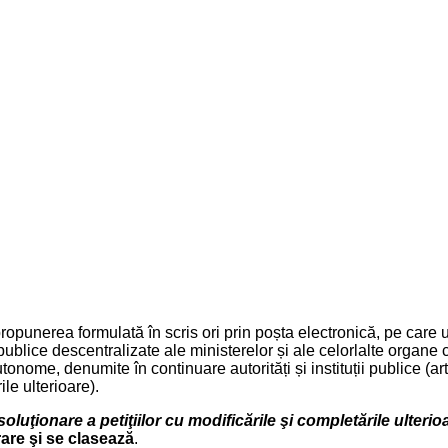
opunerea formulată în scris ori prin poșta electronică, pe care 
lor publice descentralizate ale ministerelor și ale celorlalte organe
tonome, denumite în continuare autorități și instituții publice (a
ile ulterioare).
soluţionare a petiţiilor cu modificările şi completările ulterio
rare şi se clasează
.