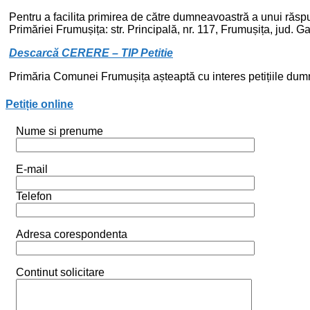
Pentru a facilita primirea de către dumneavoastră a unui răspu
Primăriei Frumușița: str. Principală, nr. 117, Frumușița, jud. Gal
Descarcă CERERE – TIP Petitie
Primăria Comunei Frumușița așteaptă cu interes petițiile du
Petiție online
Nume si prenume
E-mail
Telefon
Adresa corespondenta
Continut solicitare