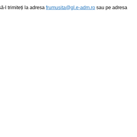
-l trimiteți la adresa
frumusita@gl.e-adm.ro
sau pe adresa