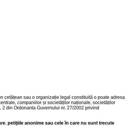
un cetățean sau o organizație legal constituită o poate adresa
 centrale, companiilor și societăților naționale, societăților
rt. 2 din Ordonanta Guvernului nr. 27/2002 privind
are
,
petiţiile anonime sau cele în care nu sunt trecute