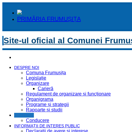
PRIMĂRIA FRUMUȘIȚA
Site-ul oficial al Comunei Frumu
DESPRE NOI
Comuna Frumușița
Legislație
Organizare
Carieră
Regulament de organizare și funcționare
Organigrama
Programe și strategii
Rapoarte și studii
CONTACT
Conducere
INFORMAȚII DE INTERES PUBLIC
Declaratii de avere si interese