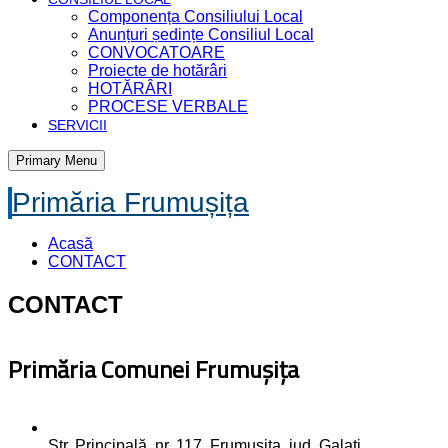
Componența Consiliului Local
Anunțuri ședințe Consiliul Local
CONVOCATOARE
Proiecte de hotărâri
HOTĂRÂRI
PROCESE VERBALE
SERVICII
Primary Menu
Primăria Frumușița
Acasă
CONTACT
CONTACT
Primăria Comunei Frumuşiţa
Str. Principală, nr. 117, Frumușița, jud. Galați