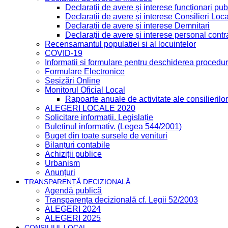
Declarații de avere și interese funcționari publ
Declarații de avere și interese Consilieri Loca
Declarații de avere și interese Demnitari
Declarații de avere și interese personal contr
Recensamantul populatiei si al locuintelor
COVID-19
Informatii si formulare pentru deschiderea procedur
Formulare Electronice
Sesizări Online
Monitorul Oficial Local
Rapoarte anuale de activitate ale consilierilor
ALEGERI LOCALE 2020
Solicitare informații. Legislație
Buletinul informativ. (Legea 544/2001)
Buget din toate sursele de venituri
Bilanțuri contabile
Achiziții publice
Urbanism
Anunțuri
TRANSPARENȚĂ DECIZIONALĂ
Agendă publică
Transparența decizională cf. Legii 52/2003
ALEGERI 2024
ALEGERI 2025
CONSILIUL LOCAL