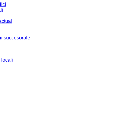
ici
li
actual
ii succesorale
 locali