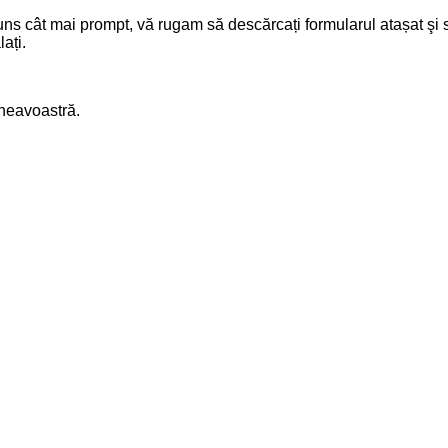
ns cât mai prompt, vă rugam să descărcați formularul atașat şi să
ați.
mneavoastră.