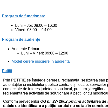
Program de funcționare
Luni – Joi: 08:00 – 16:30
Vineri: 08:00 – :14:00
Program de audiențe
Audiente Primar
Luni – Vineri: 09:00 – 12:00
Model cerere inscriere in audienta
Petiții
Prin PETIȚIE se întelege cererea, reclamația, sesizarea sau pr
autorităților și instituțiilor publice centrale și locale, servicii
comerciale de interes județean sau local, precum și regiilor au
reglementarea activitatii de solutionare a petitiilor cu modificar
Conform prevederilor
OG nr. 27/ 2002 privind activitatea de 
datele de identificare a petiţionarului nu se iau în conside