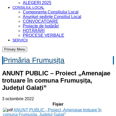
ALEGERI 2025
CONSILIUL LOCAL
Componența Consiliului Local
Anunțuri ședințe Consiliul Local
CONVOCATOARE
Proiecte de hotărâri
HOTĂRÂRI
PROCESE VERBALE
SERVICII
Primary Menu
Primăria Frumușița
ANUNȚ PUBLIC – Proiect „Amenajae
trotuare în comuna Frumușița,
Județul Galați”
3 octombrie 2022
Fișier
ANUNȚ PUBLIC - Proiect „Amenajae trotuare în
comuna Frumușița, Județul Galați”