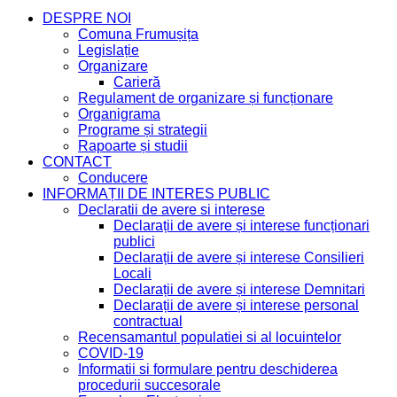
DESPRE NOI
Comuna Frumușița
Legislație
Organizare
Carieră
Regulament de organizare și funcționare
Organigrama
Programe și strategii
Rapoarte și studii
CONTACT
Conducere
INFORMAȚII DE INTERES PUBLIC
Declaratii de avere si interese
Declarații de avere și interese funcționari
publici
Declarații de avere și interese Consilieri
Locali
Declarații de avere și interese Demnitari
Declarații de avere și interese personal
contractual
Recensamantul populatiei si al locuintelor
COVID-19
Informatii si formulare pentru deschiderea
procedurii succesorale