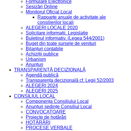
Formulare Electronice
Sesizări Online
Monitorul Oficial Local
Rapoarte anuale de activitate ale
consilierilor locali
ALEGERI LOCALE 2020
Solicitare informații. Legislație
Buletinul informativ. (Legea 544/2001)
Buget din toate sursele de venituri
Bilanțuri contabile
Achiziții publice
Urbanism
Anunțuri
TRANSPARENȚĂ DECIZIONALĂ
Agendă publică
Transparența decizională cf. Legii 52/2003
ALEGERI 2024
ALEGERI 2025
CONSILIUL LOCAL
Componența Consiliului Local
Anunțuri ședințe Consiliul Local
CONVOCATOARE
Proiecte de hotărâri
HOTĂRÂRI
PROCESE VERBALE