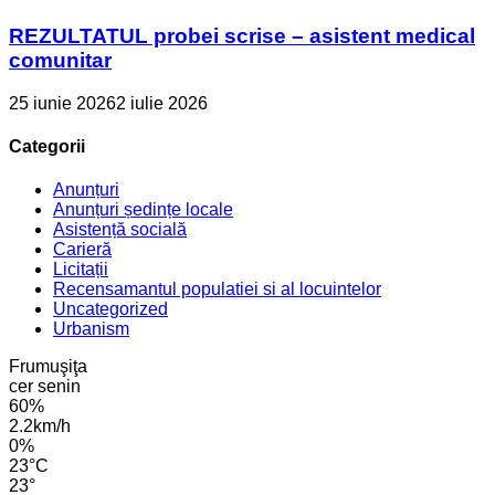
REZULTATUL probei scrise – asistent medical
comunitar
25 iunie 2026
2 iulie 2026
Categorii
Anunțuri
Anunțuri ședințe locale
Asistență socială
Carieră
Licitații
Recensamantul populatiei si al locuintelor
Uncategorized
Urbanism
Frumuşiţa
cer senin
60%
2.2km/h
0%
23
°
C
23
°