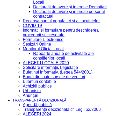
Locali
Declarații de avere și interese Demnitari
Declarații de avere și interese personal
contractual
Recensamantul populatiei si al locuintelor
COVID-19
Informatii si formulare pentru deschiderea
procedurii succesorale
Formulare Electronice
Sesizări Online
Monitorul Oficial Local
Rapoarte anuale de activitate ale
consilierilor locali
ALEGERI LOCALE 2020
Solicitare informații. Legislație
Buletinul informativ. (Legea 544/2001)
Buget din toate sursele de venituri
Bilanțuri contabile
Achiziții publice
Urbanism
Anunțuri
TRANSPARENȚĂ DECIZIONALĂ
Agendă publică
Transparența decizională cf. Legii 52/2003
ALEGERI 2024