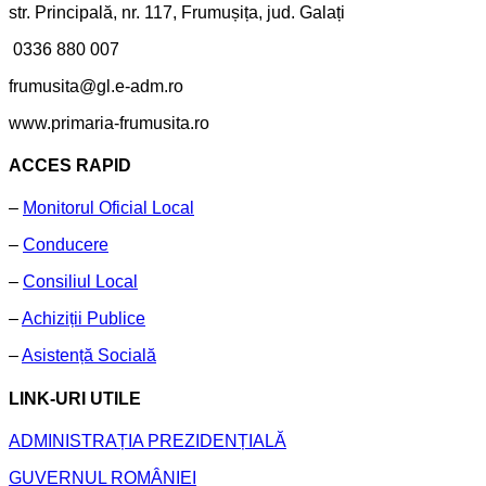
str. Principală, nr. 117, Frumușița, jud. Galați
0336 880 007
frumusita@gl.e-adm.ro
www.primaria-frumusita.ro
ACCES RAPID
–
Monitorul Oficial Local
–
Conducere
–
Consiliul Local
–
Achiziții Publice
–
Asistență Socială
LINK-URI UTILE
ADMINISTRAȚIA PREZIDENȚIALĂ
GUVERNUL ROMÂNIEI