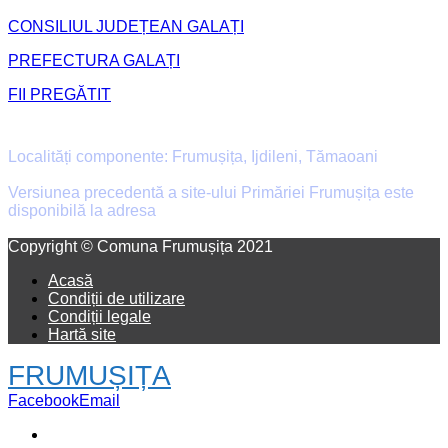
CONSILIUL JUDEȚEAN GALAȚI
PREFECTURA GALAȚI
FII PREGĂTIT
Primăria Comunei Frumușița
Localități componente: Frumușița, Ijdileni, Tămaoani
Versiunea precedentă a site-ului Primăriei Frumușița este
disponibilă la adresa
old.primaria-frumusita.ro
Facebook
Email
Copyright © Comuna Frumușița 2021
Acasă
Condiții de utilizare
Condiții legale
Hartă site
FRUMUȘIȚA
Facebook
Email