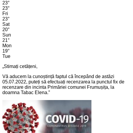
23
°
23
°
Fri
23
°
Sat
20
°
Sun
21
°
Mon
19
°
Tue
„Stimați cetățeni,
Vă aducem la cunoștință faptul că începând de astăzi
05.07.2022, puteți să efectuați recenzarea la punctul fix de
recenzare din incinta Primăriei comunei Frumușița, la
doamna Tabac Elena.”