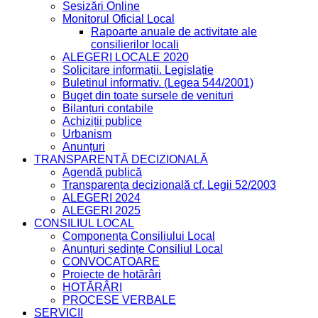
Sesizări Online
Monitorul Oficial Local
Rapoarte anuale de activitate ale
consilierilor locali
ALEGERI LOCALE 2020
Solicitare informații. Legislație
Buletinul informativ. (Legea 544/2001)
Buget din toate sursele de venituri
Bilanțuri contabile
Achiziții publice
Urbanism
Anunțuri
TRANSPARENȚĂ DECIZIONALĂ
Agendă publică
Transparența decizională cf. Legii 52/2003
ALEGERI 2024
ALEGERI 2025
CONSILIUL LOCAL
Componența Consiliului Local
Anunțuri ședințe Consiliul Local
CONVOCATOARE
Proiecte de hotărâri
HOTĂRÂRI
PROCESE VERBALE
SERVICII