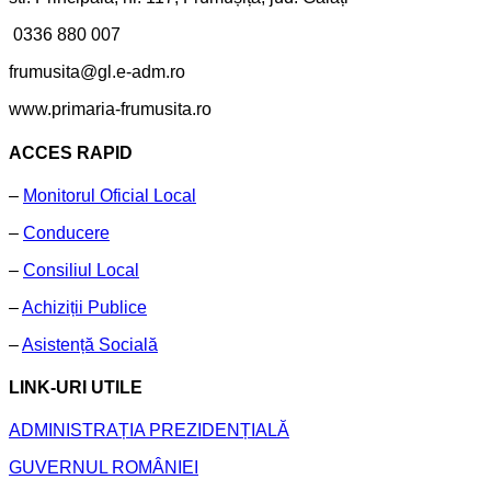
0336 880 007
frumusita@gl.e-adm.ro
www.primaria-frumusita.ro
ACCES RAPID
–
Monitorul Oficial Local
–
Conducere
–
Consiliul Local
–
Achiziții Publice
–
Asistență Socială
LINK-URI UTILE
ADMINISTRAȚIA PREZIDENȚIALĂ
GUVERNUL ROMÂNIEI