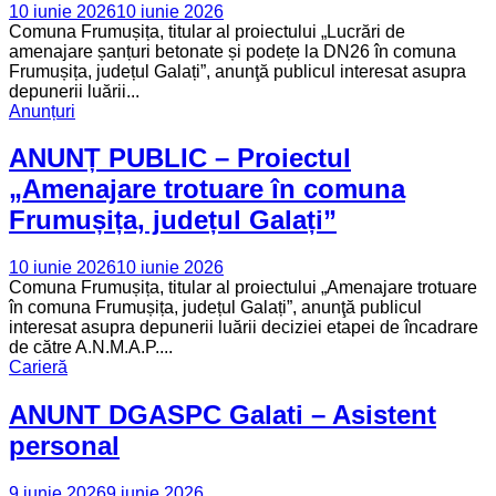
10 iunie 2026
10 iunie 2026
Comuna Frumușița, titular al proiectului „Lucrări de
amenajare șanțuri betonate și podețe la DN26 în comuna
Frumușița, județul Galați”, anunţă publicul interesat asupra
depunerii luării...
Anunțuri
ANUNȚ PUBLIC – Proiectul
„Amenajare trotuare în comuna
Frumușița, județul Galați”
10 iunie 2026
10 iunie 2026
Comuna Frumușița, titular al proiectului „Amenajare trotuare
în comuna Frumușița, județul Galați”, anunţă publicul
interesat asupra depunerii luării deciziei etapei de încadrare
de către A.N.M.A.P....
Carieră
ANUNT DGASPC Galati – Asistent
personal
9 iunie 2026
9 iunie 2026