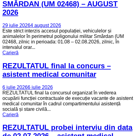
SMÂRDAN (UM 02468) – AUGUST
2026
29 iulie 2026
4 august 2026
Este strict interzis accesul populației, vehiculelor și
animalelor în perimetrul poligonului militar Smârdan (UM
02468, zilnic in perioada: 01.08 – 02.08.2026, zilnic, în
intervalul orar...
Carieră
REZULTATUL final la concurs –
asistent medical comunitar
6 iulie 2026
6 iulie 2026
REZULTATUL final la concursul organizat în vederea
ocupării funcției contractuale de execuție vacante de asistent
medical comunitar în cadrul compartimentului asistență
socială și stare civilă...
Carieră
REZULTATUL probei interviu din data
de 02.07.2026 – asistent medical