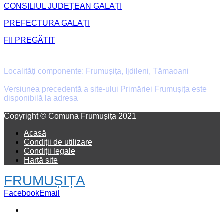
CONSILIUL JUDEȚEAN GALAȚI
PREFECTURA GALAȚI
FII PREGĂTIT
Primăria Comunei Frumușița
Localități componente: Frumușița, Ijdileni, Tămaoani
Versiunea precedentă a site-ului Primăriei Frumușița este
disponibilă la adresa
old.primaria-frumusita.ro
Facebook
Email
Copyright © Comuna Frumușița 2021
Acasă
Condiții de utilizare
Condiții legale
Hartă site
FRUMUȘIȚA
Facebook
Email