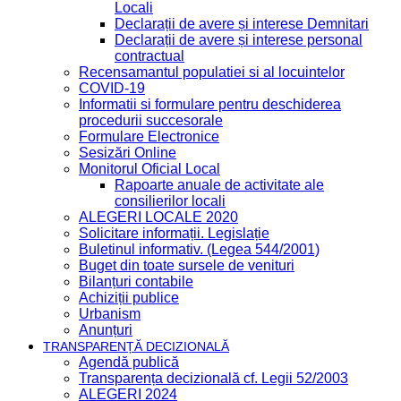
Locali
Declarații de avere și interese Demnitari
Declarații de avere și interese personal
contractual
Recensamantul populatiei si al locuintelor
COVID-19
Informatii si formulare pentru deschiderea
procedurii succesorale
Formulare Electronice
Sesizări Online
Monitorul Oficial Local
Rapoarte anuale de activitate ale
consilierilor locali
ALEGERI LOCALE 2020
Solicitare informații. Legislație
Buletinul informativ. (Legea 544/2001)
Buget din toate sursele de venituri
Bilanțuri contabile
Achiziții publice
Urbanism
Anunțuri
TRANSPARENȚĂ DECIZIONALĂ
Agendă publică
Transparența decizională cf. Legii 52/2003
ALEGERI 2024