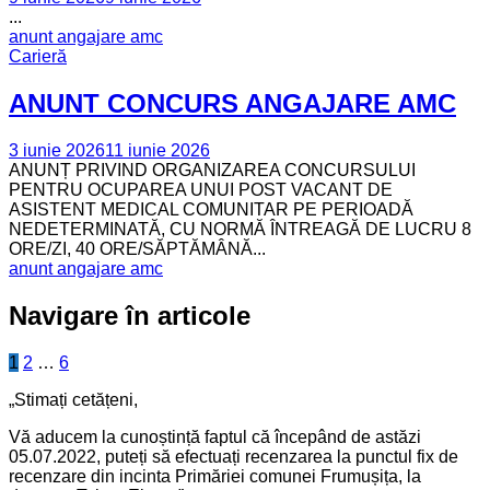
...
anunt angajare amc
Carieră
ANUNT CONCURS ANGAJARE AMC
3 iunie 2026
11 iunie 2026
ANUNȚ PRIVIND ORGANIZAREA CONCURSULUI
PENTRU OCUPAREA UNUI POST VACANT DE
ASISTENT MEDICAL COMUNITAR PE PERIOADĂ
NEDETERMINATĂ, CU NORMĂ ÎNTREAGĂ DE LUCRU 8
ORE/ZI, 40 ORE/SĂPTĂMÂNĂ...
anunt angajare amc
Navigare în articole
1
2
…
6
„Stimați cetățeni,
Vă aducem la cunoștință faptul că începând de astăzi
05.07.2022, puteți să efectuați recenzarea la punctul fix de
recenzare din incinta Primăriei comunei Frumușița, la