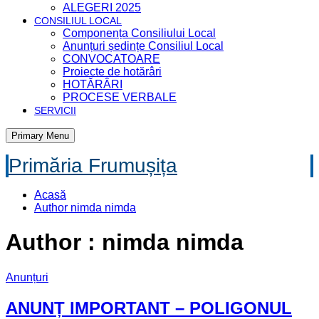
ALEGERI 2025
CONSILIUL LOCAL
Componența Consiliului Local
Anunțuri ședințe Consiliul Local
CONVOCATOARE
Proiecte de hotărâri
HOTĂRÂRI
PROCESE VERBALE
SERVICII
Primary Menu
Primăria Frumușița
Acasă
Author
nimda nimda
Author :
nimda nimda
Anunțuri
ANUNȚ IMPORTANT – POLIGONUL