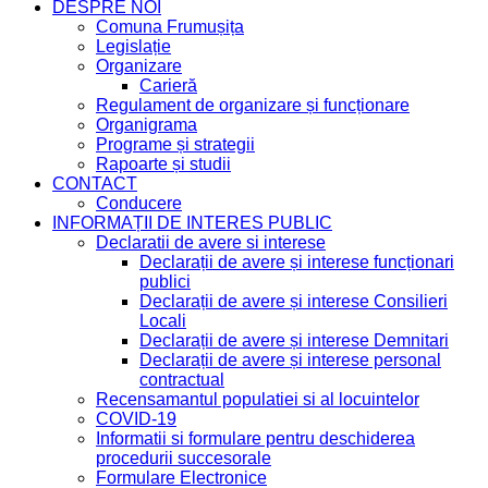
DESPRE NOI
Comuna Frumușița
Legislație
Organizare
Carieră
Regulament de organizare și funcționare
Organigrama
Programe și strategii
Rapoarte și studii
CONTACT
Conducere
INFORMAȚII DE INTERES PUBLIC
Declaratii de avere si interese
Declarații de avere și interese funcționari
publici
Declarații de avere și interese Consilieri
Locali
Declarații de avere și interese Demnitari
Declarații de avere și interese personal
contractual
Recensamantul populatiei si al locuintelor
COVID-19
Informatii si formulare pentru deschiderea
procedurii succesorale
Formulare Electronice