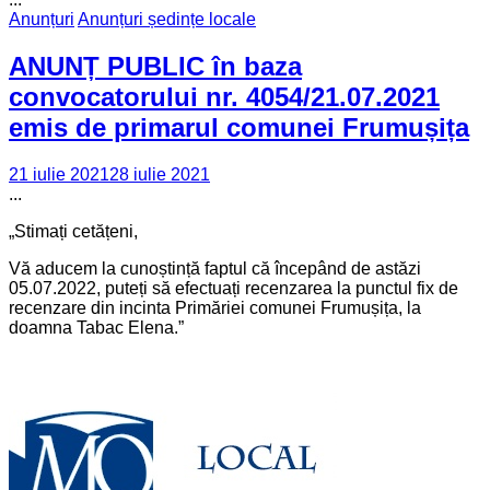
Anunțuri
Anunțuri ședințe locale
ANUNȚ PUBLIC în baza
convocatorului nr. 4054/21.07.2021
emis de primarul comunei Frumușița
21 iulie 2021
28 iulie 2021
...
„Stimați cetățeni,
Vă aducem la cunoștință faptul că începând de astăzi
05.07.2022, puteți să efectuați recenzarea la punctul fix de
recenzare din incinta Primăriei comunei Frumușița, la
doamna Tabac Elena.”