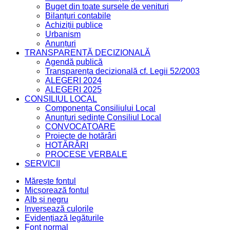
Buget din toate sursele de venituri
Bilanțuri contabile
Achiziții publice
Urbanism
Anunțuri
TRANSPARENȚĂ DECIZIONALĂ
Agendă publică
Transparența decizională cf. Legii 52/2003
ALEGERI 2024
ALEGERI 2025
CONSILIUL LOCAL
Componența Consiliului Local
Anunțuri ședințe Consiliul Local
CONVOCATOARE
Proiecte de hotărâri
HOTĂRÂRI
PROCESE VERBALE
SERVICII
Mărește fontul
Micșorează fontul
Alb și negru
Inversează culorile
Evidențiază legăturile
Font normal