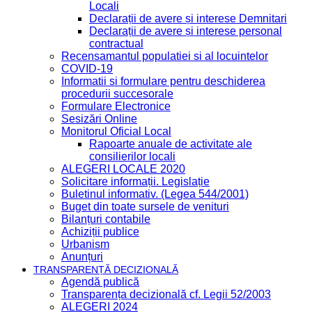
Locali
Declarații de avere și interese Demnitari
Declarații de avere și interese personal
contractual
Recensamantul populatiei si al locuintelor
COVID-19
Informatii si formulare pentru deschiderea
procedurii succesorale
Formulare Electronice
Sesizări Online
Monitorul Oficial Local
Rapoarte anuale de activitate ale
consilierilor locali
ALEGERI LOCALE 2020
Solicitare informații. Legislație
Buletinul informativ. (Legea 544/2001)
Buget din toate sursele de venituri
Bilanțuri contabile
Achiziții publice
Urbanism
Anunțuri
TRANSPARENȚĂ DECIZIONALĂ
Agendă publică
Transparența decizională cf. Legii 52/2003
ALEGERI 2024