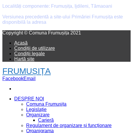
Localități componente: Frumușița, Ijdileni, Tămaoani
Versiunea precedentă a site-ului Primăriei Frumușița este
disponibilă la adresa
old.primaria-frumusita.ro
Facebook
Email
Copyright © Comuna Frumușița 2021
Acasă
Condiții de utilizare
Condiții legale
Hartă site
FRUMUȘIȚA
Facebook
Email
DESPRE NOI
Comuna Frumușița
Legislație
Organizare
Carieră
Regulament de organizare și funcționare
Organigrama