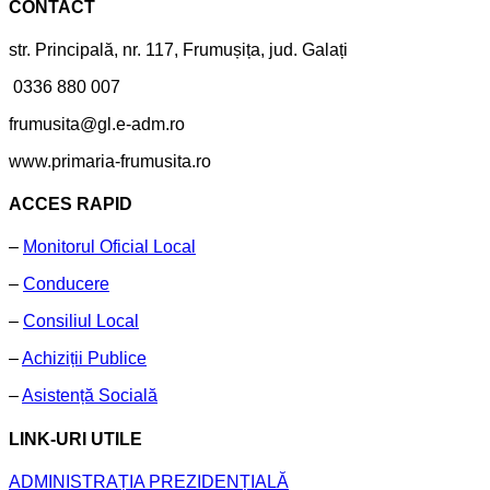
CONTACT
str. Principală, nr. 117, Frumușița, jud. Galați
0336 880 007
frumusita@gl.e-adm.ro
www.primaria-frumusita.ro
ACCES RAPID
–
Monitorul Oficial Local
–
Conducere
–
Consiliul Local
–
Achiziții Publice
–
Asistență Socială
LINK-URI UTILE
ADMINISTRAȚIA PREZIDENȚIALĂ