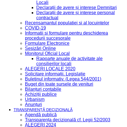
Locali
Declarații de avere și interese Demnitari
Declarații de avere și interese personal
contractual
Recensamantul populatiei si al locuintelor
COVID-19
Informatii si formulare pentru deschiderea
procedurii succesorale
Formulare Electronice
Sesizări Online
Monitorul Oficial Local
Rapoarte anuale de activitate ale
consilierilor locali
ALEGERI LOCALE 2020
Solicitare informații. Legislație
Buletinul informativ. (Legea 544/2001)
Buget din toate sursele de venituri
Bilanțuri contabile
Achiziții publice
Urbanism
Anunțuri
TRANSPARENȚĂ DECIZIONALĂ
Agendă publică
Transparența decizională cf. Legii 52/2003
ALEGERI 2024