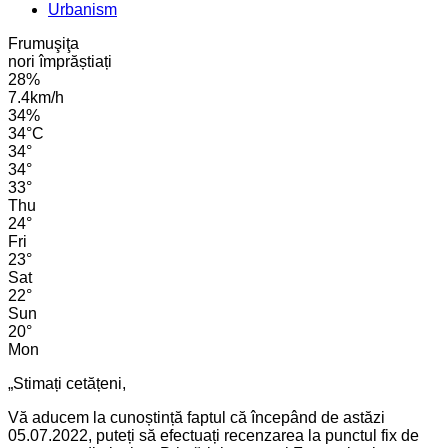
Urbanism
Frumuşiţa
nori împrăștiați
28%
7.4km/h
34%
34
°
C
34
°
34
°
33
°
Thu
24
°
Fri
23
°
Sat
22
°
Sun
20
°
Mon
„Stimați cetățeni,
Vă aducem la cunoștință faptul că începând de astăzi
05.07.2022, puteți să efectuați recenzarea la punctul fix de