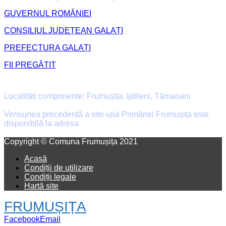
GUVERNUL ROMÂNIEI
CONSILIUL JUDEȚEAN GALAȚI
PREFECTURA GALAȚI
FII PREGĂTIT
Primăria Comunei Frumușița
Localități componente: Frumușița, Ijdileni, Tămaoani
Versiunea precedentă a site-ului Primăriei Frumușița este
disponibilă la adresa
old.primaria-frumusita.ro
Facebook
Email
Copyright © Comuna Frumușița 2021
Acasă
Condiții de utilizare
Condiții legale
Hartă site
FRUMUȘIȚA
Facebook
Email