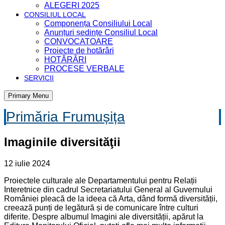
ALEGERI 2025
CONSILIUL LOCAL
Componența Consiliului Local
Anunțuri ședințe Consiliul Local
CONVOCATOARE
Proiecte de hotărâri
HOTĂRÂRI
PROCESE VERBALE
SERVICII
Primary Menu
Primăria Frumușița
Imaginile diversităţii
12 iulie 2024
Proiectele culturale ale Departamentului pentru Relații
Interetnice din cadrul Secretariatului General al Guvernului
României pleacă de la ideea că Arta, dând formă diversității,
creează punți de legătură și de comunicare între culturi
diferite. Despre albumul Imagini ale diversității, apărut la