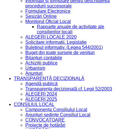
Informatii si formulare pentru deschiderea
procedurii succesorale
Formulare Electronice
Sesizări Online
Monitorul Oficial Local
Rapoarte anuale de activitate ale
consilierilor locali
ALEGERI LOCALE 2020
Solicitare informații. Legislație
Buletinul informativ. (Legea 544/2001)
Buget din toate sursele de venituri
Bilanțuri contabile
Achiziții publice
Urbanism
Anunțuri
TRANSPARENȚĂ DECIZIONALĂ
Agendă publică
Transparența decizională cf. Legii 52/2003
ALEGERI 2024
ALEGERI 2025
CONSILIUL LOCAL
Componența Consiliului Local
Anunțuri ședințe Consiliul Local
CONVOCATOARE
Proiecte de hotărâri