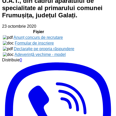
U.A.T., din cadrul aparatului de
specialitate al primarului comunei
Frumușița, județul Galați.
23 octombrie 2020
Fișier
Anunț concurs de recrutare
Formular de inscriere
Declarație pe propria răspundere
Adeverință vechime - model
Distribuie
0