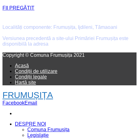
FII PREGĂTIT
Primăria Comunei Frumușița
Localități componente: Frumușița, Ijdileni, Tămaoani
Versiunea precedentă a site-ului Primăriei Frumușița este
disponibilă la adresa
old.primaria-frumusita.ro
Facebook
Email
Copyright © Comuna Frumușița 2021
Acasă
Condiții de utilizare
Condiții legale
Hartă site
FRUMUȘIȚA
Facebook
Email
DESPRE NOI
Comuna Frumușița
Legislație