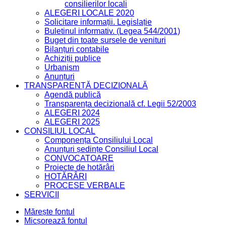
consilierilor locali
ALEGERI LOCALE 2020
Solicitare informații. Legislație
Buletinul informativ. (Legea 544/2001)
Buget din toate sursele de venituri
Bilanțuri contabile
Achiziții publice
Urbanism
Anunțuri
TRANSPARENȚĂ DECIZIONALĂ
Agendă publică
Transparența decizională cf. Legii 52/2003
ALEGERI 2024
ALEGERI 2025
CONSILIUL LOCAL
Componența Consiliului Local
Anunțuri ședințe Consiliul Local
CONVOCATOARE
Proiecte de hotărâri
HOTĂRÂRI
PROCESE VERBALE
SERVICII
Mărește fontul
Micșorează fontul