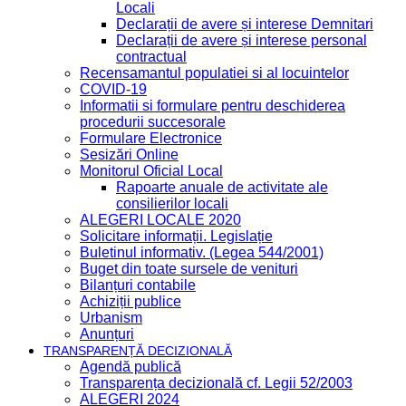
Locali
Declarații de avere și interese Demnitari
Declarații de avere și interese personal
contractual
Recensamantul populatiei si al locuintelor
COVID-19
Informatii si formulare pentru deschiderea
procedurii succesorale
Formulare Electronice
Sesizări Online
Monitorul Oficial Local
Rapoarte anuale de activitate ale
consilierilor locali
ALEGERI LOCALE 2020
Solicitare informații. Legislație
Buletinul informativ. (Legea 544/2001)
Buget din toate sursele de venituri
Bilanțuri contabile
Achiziții publice
Urbanism
Anunțuri
TRANSPARENȚĂ DECIZIONALĂ
Agendă publică
Transparența decizională cf. Legii 52/2003
ALEGERI 2024