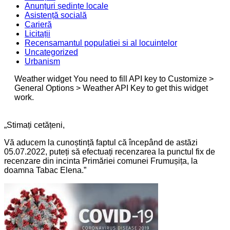
Anunțuri ședințe locale
Asistență socială
Carieră
Licitații
Recensamantul populatiei si al locuintelor
Uncategorized
Urbanism
Weather widget
You need to fill API key to Customize >
General Options > Weather API Key to get this widget
work.
„Stimați cetățeni,
Vă aducem la cunoștință faptul că începând de astăzi
05.07.2022, puteți să efectuați recenzarea la punctul fix de
recenzare din incinta Primăriei comunei Frumușița, la
doamna Tabac Elena.”