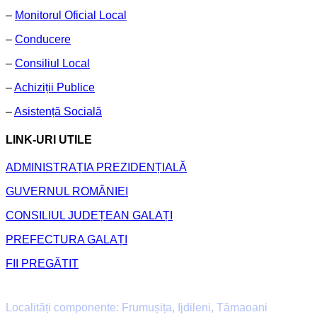
–
Monitorul Oficial Local
–
Conducere
–
Consiliul Local
–
Achiziții Publice
–
Asistență Socială
LINK-URI UTILE
ADMINISTRAȚIA PREZIDENȚIALĂ
GUVERNUL ROMÂNIEI
CONSILIUL JUDEȚEAN GALAȚI
PREFECTURA GALAȚI
FII PREGĂTIT
Primăria Comunei Frumușița
Localități componente: Frumușița, Ijdileni, Tămaoani