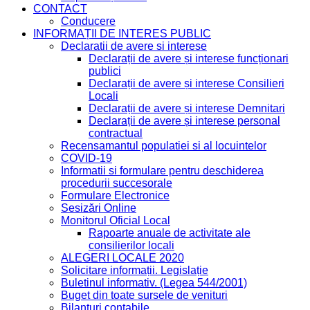
CONTACT
Conducere
INFORMAȚII DE INTERES PUBLIC
Declaratii de avere si interese
Declarații de avere și interese funcționari
publici
Declarații de avere și interese Consilieri
Locali
Declarații de avere și interese Demnitari
Declarații de avere și interese personal
contractual
Recensamantul populatiei si al locuintelor
COVID-19
Informatii si formulare pentru deschiderea
procedurii succesorale
Formulare Electronice
Sesizări Online
Monitorul Oficial Local
Rapoarte anuale de activitate ale
consilierilor locali
ALEGERI LOCALE 2020
Solicitare informații. Legislație
Buletinul informativ. (Legea 544/2001)
Buget din toate sursele de venituri
Bilanțuri contabile