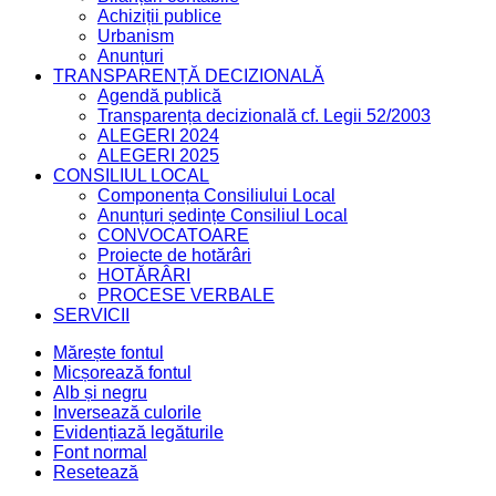
Achiziții publice
Urbanism
Anunțuri
TRANSPARENȚĂ DECIZIONALĂ
Agendă publică
Transparența decizională cf. Legii 52/2003
ALEGERI 2024
ALEGERI 2025
CONSILIUL LOCAL
Componența Consiliului Local
Anunțuri ședințe Consiliul Local
CONVOCATOARE
Proiecte de hotărâri
HOTĂRÂRI
PROCESE VERBALE
SERVICII
Mărește fontul
Micșorează fontul
Alb și negru
Inversează culorile
Evidențiază legăturile
Font normal
Resetează