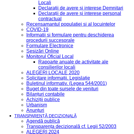
Locali
Declarații de avere și interese Demnitari
Declarații de avere și interese personal
contractual
Recensamantul populatiei si al locuintelor
COVID-19
Informatii si formulare pentru deschiderea
procedurii succesorale
Formulare Electronice
Sesizări Online
Monitorul Oficial Local
Rapoarte anuale de activitate ale
consilierilor locali
ALEGERI LOCALE 2020
Solicitare informații. Legislație
Buletinul informativ. (Legea 544/2001)
Buget din toate sursele de venituri
Bilanțuri contabile
Achiziții publice
Urbanism
Anunțuri
TRANSPARENȚĂ DECIZIONALĂ
Agendă publică
Transparența decizională cf. Legii 52/2003
ALEGERI 2024