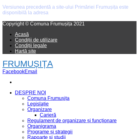
Versiunea precedentă a site-ului Primăriei Frumușița este
disponibilă la adresa
old.primaria-frumusita.ro
Facebook
Email
Copyright © Comuna Frumușița 2021
Acasă
Condiții de utilizare
Condiții legale
Hartă site
FRUMUȘIȚA
Facebook
Email
DESPRE NOI
Comuna Frumușița
Legislație
Organizare
Carieră
Regulament de organizare și funcționare
Organigrama
Programe și strategii
Rapoarte și studii