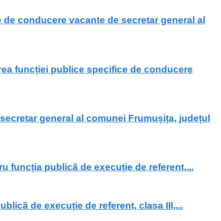
e de conducere vacante de secretar general al
ea funcției publice specifice de conducere
ecretar general al comunei Frumușița, județul
u funcția publică de execuție de referent,...
icã de execuție de referent, clasa III,...