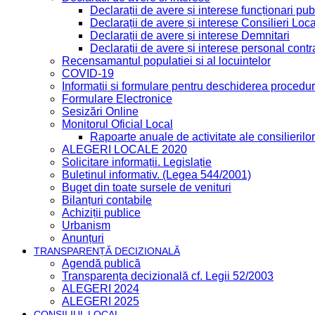
Declarații de avere și interese funcționari publ
Declarații de avere și interese Consilieri Loca
Declarații de avere și interese Demnitari
Declarații de avere și interese personal contr
Recensamantul populatiei si al locuintelor
COVID-19
Informatii si formulare pentru deschiderea procedur
Formulare Electronice
Sesizări Online
Monitorul Oficial Local
Rapoarte anuale de activitate ale consilierilor
ALEGERI LOCALE 2020
Solicitare informații. Legislație
Buletinul informativ. (Legea 544/2001)
Buget din toate sursele de venituri
Bilanțuri contabile
Achiziții publice
Urbanism
Anunțuri
TRANSPARENȚĂ DECIZIONALĂ
Agendă publică
Transparența decizională cf. Legii 52/2003
ALEGERI 2024
ALEGERI 2025
CONSILIUL LOCAL