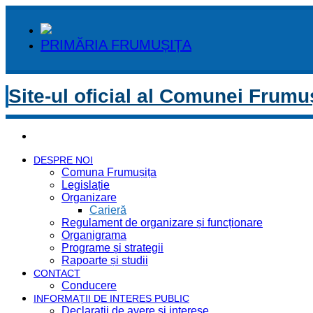
PRIMĂRIA FRUMUȘIȚA
Site-ul oficial al Comunei Frumu
DESPRE NOI
Comuna Frumușița
Legislație
Organizare
Carieră
Regulament de organizare și funcționare
Organigrama
Programe și strategii
Rapoarte și studii
CONTACT
Conducere
INFORMAȚII DE INTERES PUBLIC
Declaratii de avere si interese