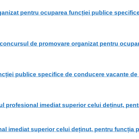
ganizat pentru ocuparea funcției publice specific
 concursul de promovare organizat pentru ocupar
iei publice specifice de conducere vacante de s
 profesional imediat superior celui deținut, pentr
mediat superior celui deținut, pentru funcția publ