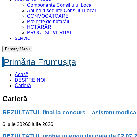
Componența Consiliului Local
Anunțuri ședințe Consiliul Local
CONVOCATOARE
Proiecte de hotărâri
HOTĂRÂRI
PROCESE VERBALE
SERVICII
Primary Menu
Primăria Frumușița
Acasă
DESPRE NOI
Carieră
Carieră
REZULTATUL final la concurs – asistent medica
6 iulie 2026
6 iulie 2026
REZULTATUL probei interviu din data de 02.07.2