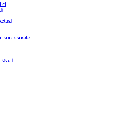
ici
li
actual
ii succesorale
 locali