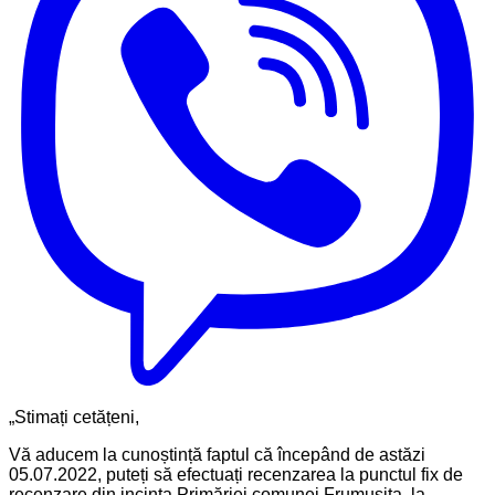
„Stimați cetățeni,
Vă aducem la cunoștință faptul că începând de astăzi
05.07.2022, puteți să efectuați recenzarea la punctul fix de
recenzare din incinta Primăriei comunei Frumușița, la