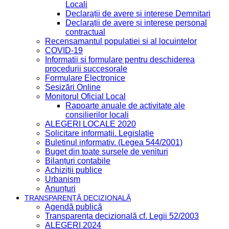
Locali
Declarații de avere și interese Demnitari
Declarații de avere și interese personal
contractual
Recensamantul populatiei si al locuintelor
COVID-19
Informatii si formulare pentru deschiderea
procedurii succesorale
Formulare Electronice
Sesizări Online
Monitorul Oficial Local
Rapoarte anuale de activitate ale
consilierilor locali
ALEGERI LOCALE 2020
Solicitare informații. Legislație
Buletinul informativ. (Legea 544/2001)
Buget din toate sursele de venituri
Bilanțuri contabile
Achiziții publice
Urbanism
Anunțuri
TRANSPARENȚĂ DECIZIONALĂ
Agendă publică
Transparența decizională cf. Legii 52/2003
ALEGERI 2024