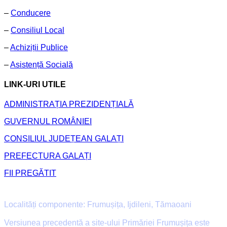
–
Conducere
–
Consiliul Local
–
Achiziții Publice
–
Asistență Socială
LINK-URI UTILE
ADMINISTRAȚIA PREZIDENȚIALĂ
GUVERNUL ROMÂNIEI
CONSILIUL JUDEȚEAN GALAȚI
PREFECTURA GALAȚI
FII PREGĂTIT
Primăria Comunei Frumușița
Localități componente: Frumușița, Ijdileni, Tămaoani
Versiunea precedentă a site-ului Primăriei Frumușița este