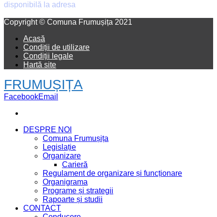
disponibilă la adresa
old.primaria-frumusita.ro
Facebook
Email
Copyright © Comuna Frumușița 2021
Acasă
Condiții de utilizare
Condiții legale
Hartă site
FRUMUȘIȚA
Facebook
Email
DESPRE NOI
Comuna Frumușița
Legislație
Organizare
Carieră
Regulament de organizare și funcționare
Organigrama
Programe și strategii
Rapoarte și studii
CONTACT
Conducere