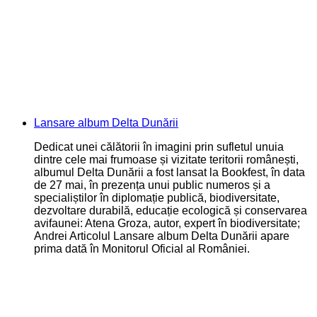
Lansare album Delta Dunării
Dedicat unei călătorii în imagini prin sufletul unuia
dintre cele mai frumoase și vizitate teritorii românești,
albumul Delta Dunării a fost lansat la Bookfest, în data
de 27 mai, în prezența unui public numeros și a
specialiștilor în diplomație publică, biodiversitate,
dezvoltare durabilă, educație ecologică și conservarea
avifaunei: Atena Groza, autor, expert în biodiversitate;
Andrei Articolul Lansare album Delta Dunării apare
prima dată în Monitorul Oficial al României.