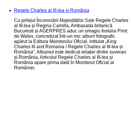
Regele Charles al III-lea şi România
Cu prilejul Încoronării Majestăților Sale Regele Charles
al III-lea și Regina Camilla, Ambasada britanică
București și AGERPRES aduc un omagiu fostului Prinț
de Wales, concretizat într-un mic album fotografic
apărut la Editura Monitorului Oficial, intitulat „King
Charles III and Romania / Regele Charles al III-lea și
România”. Albumul este dedicat relației dintre suveran
și România, Articolul Regele Charles al III-lea şi
România apare prima dată în Monitorul Oficial al
României.