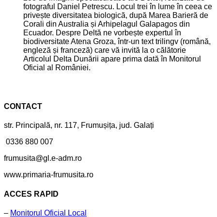
fotograful Daniel Petrescu. Locul trei în lume în ceea ce
privește diversitatea biologică, după Marea Barieră de
Corali din Australia și Arhipelagul Galapagos din
Ecuador. Despre Deltă ne vorbește expertul în
biodiversitate Atena Groza, într-un text trilingv (română,
engleză și franceză) care vă invită la o călătorie
Articolul Delta Dunării apare prima dată în Monitorul
Oficial al României.
CONTACT
str. Principală, nr. 117, Frumușița, jud. Galați
0336 880 007
frumusita@gl.e-adm.ro
www.primaria-frumusita.ro
ACCES RAPID
–
Monitorul Oficial Local