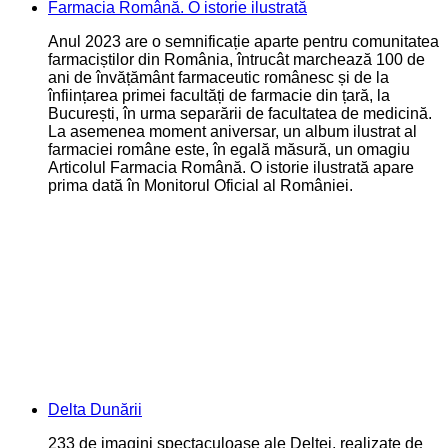
Farmacia Română. O istorie ilustrată
Anul 2023 are o semnificație aparte pentru comunitatea
farmaciștilor din România, întrucât marchează 100 de
ani de învățământ farmaceutic românesc și de la
înființarea primei facultăți de farmacie din țară, la
București, în urma separării de facultatea de medicină.
La asemenea moment aniversar, un album ilustrat al
farmaciei române este, în egală măsură, un omagiu
Articolul Farmacia Română. O istorie ilustrată apare
prima dată în Monitorul Oficial al României.
Delta Dunării
233 de imagini spectaculoase ale Deltei, realizate de