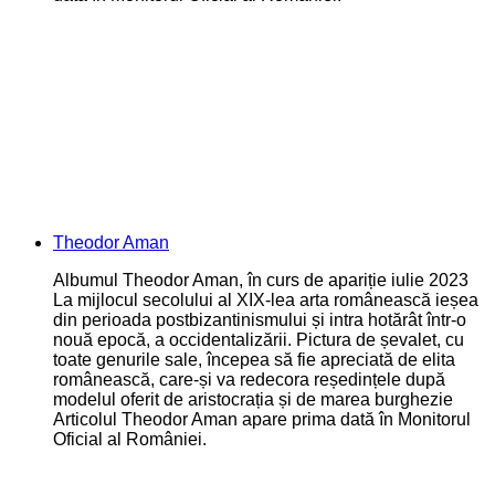
Theodor Aman
Albumul Theodor Aman, în curs de apariție iulie 2023
La mijlocul secolului al XIX-lea arta românească ieșea
din perioada postbizantinismului și intra hotărât într-o
nouă epocă, a occidentalizării. Pictura de șevalet, cu
toate genurile sale, începea să fie apreciată de elita
românească, care-și va redecora reședințele după
modelul oferit de aristocrația și de marea burghezie
Articolul Theodor Aman apare prima dată în Monitorul
Oficial al României.