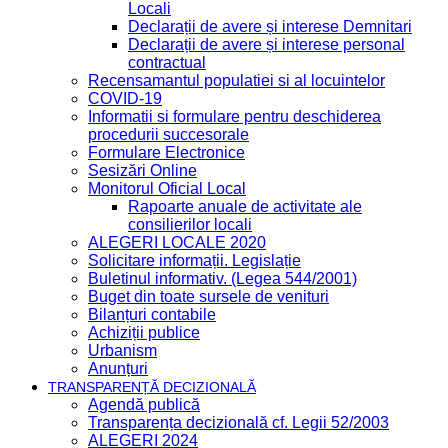
Locali
Declarații de avere și interese Demnitari
Declarații de avere și interese personal
contractual
Recensamantul populatiei si al locuintelor
COVID-19
Informatii si formulare pentru deschiderea
procedurii succesorale
Formulare Electronice
Sesizări Online
Monitorul Oficial Local
Rapoarte anuale de activitate ale
consilierilor locali
ALEGERI LOCALE 2020
Solicitare informații. Legislație
Buletinul informativ. (Legea 544/2001)
Buget din toate sursele de venituri
Bilanțuri contabile
Achiziții publice
Urbanism
Anunțuri
TRANSPARENȚĂ DECIZIONALĂ
Agendă publică
Transparența decizională cf. Legii 52/2003
ALEGERI 2024