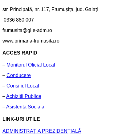
str. Principală, nr. 117, Frumușița, jud. Galați
0336 880 007
frumusita@gl.e-adm.ro
www.primaria-frumusita.ro
ACCES RAPID
–
Monitorul Oficial Local
–
Conducere
–
Consiliul Local
–
Achiziții Publice
–
Asistență Socială
LINK-URI UTILE
ADMINISTRAȚIA PREZIDENȚIALĂ