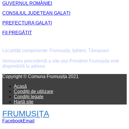
GUVERNUL ROMÂNIEI
CONSILIUL JUDEȚEAN GALAȚI
PREFECTURA GALAȚI
FII PREGĂTIT
Primăria Comunei Frumușița
Localități componente: Frumușița, Ijdileni, Tămaoani
Versiunea precedentă a site-ului Primăriei Frumușița este
disponibilă la adresa
old.primaria-frumusita.ro
Facebook
Email
Copyright © Comuna Frumușița 2021
Acasă
Condiții de utilizare
Condiții legale
Hartă site
FRUMUȘIȚA
Facebook
Email