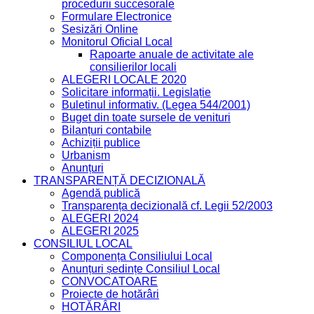
procedurii succesorale
Formulare Electronice
Sesizări Online
Monitorul Oficial Local
Rapoarte anuale de activitate ale
consilierilor locali
ALEGERI LOCALE 2020
Solicitare informații. Legislație
Buletinul informativ. (Legea 544/2001)
Buget din toate sursele de venituri
Bilanțuri contabile
Achiziții publice
Urbanism
Anunțuri
TRANSPARENȚĂ DECIZIONALĂ
Agendă publică
Transparența decizională cf. Legii 52/2003
ALEGERI 2024
ALEGERI 2025
CONSILIUL LOCAL
Componența Consiliului Local
Anunțuri ședințe Consiliul Local
CONVOCATOARE
Proiecte de hotărâri
HOTĂRÂRI