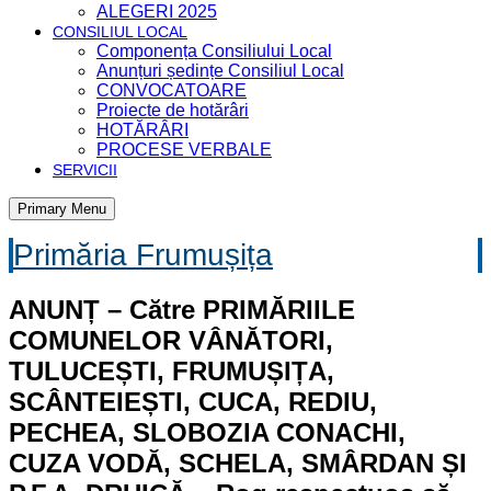
ALEGERI 2025
CONSILIUL LOCAL
Componența Consiliului Local
Anunțuri ședințe Consiliul Local
CONVOCATOARE
Proiecte de hotărâri
HOTĂRÂRI
PROCESE VERBALE
SERVICII
Primary Menu
Primăria Frumușița
ANUNȚ – Către PRIMĂRIILE
COMUNELOR VÂNĂTORI,
TULUCEȘTI, FRUMUȘIȚA,
SCÂNTEIEȘTI, CUCA, REDIU,
PECHEA, SLOBOZIA CONACHI,
CUZA VODĂ, SCHELA, SMÂRDAN ȘI