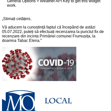
General Options > Weather API Key to get this widget
work.
„Stimați cetățeni,
Vă aducem la cunoștință faptul că începând de astăzi
05.07.2022, puteți să efectuați recenzarea la punctul fix de
recenzare din incinta Primăriei comunei Frumușița, la
doamna Tabac Elena.”