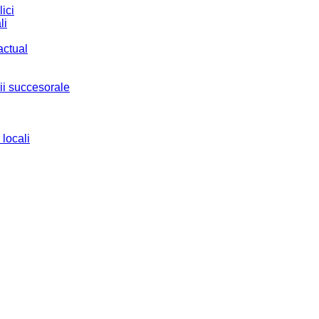
ici
li
actual
ii succesorale
 locali