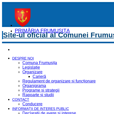
PRIMĂRIA FRUMUȘIȚA
Site-ul oficial al Comunei Frumu
DESPRE NOI
Comuna Frumușița
Legislație
Organizare
Carieră
Regulament de organizare și funcționare
Organigrama
Programe și strategii
Rapoarte și studii
CONTACT
Conducere
INFORMAȚII DE INTERES PUBLIC
Declaratii de avere si interese