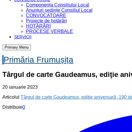
Componența Consiliului Local
Anunțuri ședințe Consiliul Local
CONVOCATOARE
Proiecte de hotărâri
HOTĂRÂRI
PROCESE VERBALE
SERVICII
Primary Menu
Primăria Frumușița
Târgul de carte Gaudeamus, ediţie aniv
20 ianuarie 2023
Articolul
Târgul de carte Gaudeamus, ediţie aniversară „190 de a
Distribuie
0