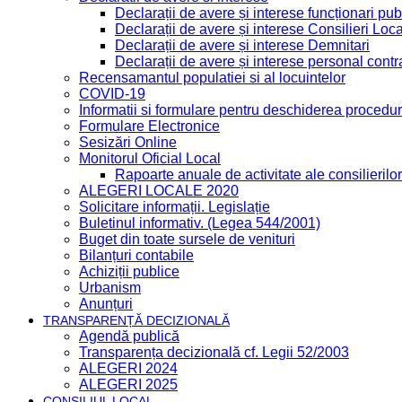
Declarații de avere și interese funcționari publ
Declarații de avere și interese Consilieri Loca
Declarații de avere și interese Demnitari
Declarații de avere și interese personal contr
Recensamantul populatiei si al locuintelor
COVID-19
Informatii si formulare pentru deschiderea procedur
Formulare Electronice
Sesizări Online
Monitorul Oficial Local
Rapoarte anuale de activitate ale consilierilor
ALEGERI LOCALE 2020
Solicitare informații. Legislație
Buletinul informativ. (Legea 544/2001)
Buget din toate sursele de venituri
Bilanțuri contabile
Achiziții publice
Urbanism
Anunțuri
TRANSPARENȚĂ DECIZIONALĂ
Agendă publică
Transparența decizională cf. Legii 52/2003
ALEGERI 2024
ALEGERI 2025
CONSILIUL LOCAL