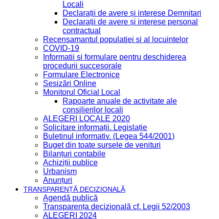
Locali
Declarații de avere și interese Demnitari
Declarații de avere și interese personal
contractual
Recensamantul populatiei si al locuintelor
COVID-19
Informatii si formulare pentru deschiderea
procedurii succesorale
Formulare Electronice
Sesizări Online
Monitorul Oficial Local
Rapoarte anuale de activitate ale
consilierilor locali
ALEGERI LOCALE 2020
Solicitare informații. Legislație
Buletinul informativ. (Legea 544/2001)
Buget din toate sursele de venituri
Bilanțuri contabile
Achiziții publice
Urbanism
Anunțuri
TRANSPARENȚĂ DECIZIONALĂ
Agendă publică
Transparența decizională cf. Legii 52/2003
ALEGERI 2024