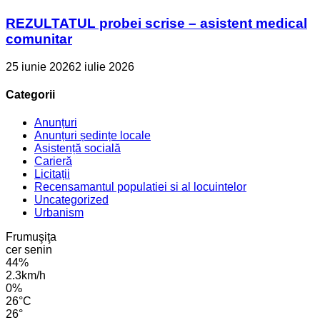
REZULTATUL probei scrise – asistent medical
comunitar
25 iunie 2026
2 iulie 2026
Categorii
Anunțuri
Anunțuri ședințe locale
Asistență socială
Carieră
Licitații
Recensamantul populatiei si al locuintelor
Uncategorized
Urbanism
Frumuşiţa
cer senin
44%
2.3km/h
0%
26
°
C
26
°