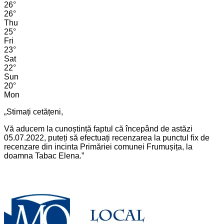
26
°
26
°
Thu
25
°
Fri
23
°
Sat
22
°
Sun
20
°
Mon
„Stimați cetățeni,
Vă aducem la cunoștință faptul că începând de astăzi
05.07.2022, puteți să efectuați recenzarea la punctul fix de
recenzare din incinta Primăriei comunei Frumușița, la
doamna Tabac Elena.”