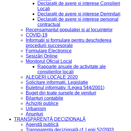
Declarații de avere și interese Consilieri
Locali
Declarații de avere și interese Demnitari
Declarații de avere și interese personal
contractual
Recensamantul populatiei si al locuintelor
COVID-19
Informatii si formulare pentru deschiderea
procedurii succesorale
Formulare Electronice
Sesizări Online
Monitorul Oficial Local
Rapoarte anuale de activitate ale
consilierilor locali
ALEGERI LOCALE 2020
Solicitare informații. Legislație
Buletinul informativ. (Legea 544/2001)
Buget din toate sursele de venituri
Bilanțuri contabile
Achiziții publice
Urbanism
Anunțuri
TRANSPARENȚĂ DECIZIONALĂ
Agendă publică
Transparența decizională cf. Legii 52/2003