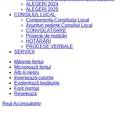
ALEGERI 2024
ALEGERI 2025
CONSILIUL LOCAL
Componența Consiliului Local
Anunțuri ședințe Consiliul Local
CONVOCATOARE
Proiecte de hotărâri
HOTĂRÂRI
PROCESE VERBALE
SERVICII
Mărește fontul
Micșorează fontul
Alb și negru
Inversează culorile
Evidențiază legăturile
Font normal
Resetează
Real Accessability