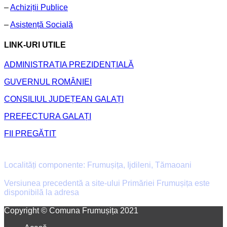
–
Achiziții Publice
–
Asistență Socială
LINK-URI UTILE
ADMINISTRAȚIA PREZIDENȚIALĂ
GUVERNUL ROMÂNIEI
CONSILIUL JUDEȚEAN GALAȚI
PREFECTURA GALAȚI
FII PREGĂTIT
Primăria Comunei Frumușița
Localități componente: Frumușița, Ijdileni, Tămaoani
Versiunea precedentă a site-ului Primăriei Frumușița este
disponibilă la adresa
old.primaria-frumusita.ro
Facebook
Email
Copyright © Comuna Frumușița 2021