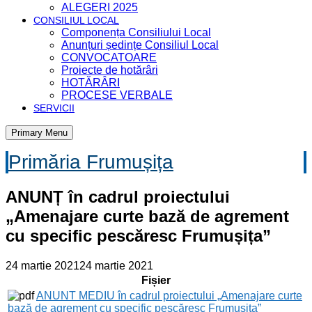
ALEGERI 2025
CONSILIUL LOCAL
Componența Consiliului Local
Anunțuri ședințe Consiliul Local
CONVOCATOARE
Proiecte de hotărâri
HOTĂRÂRI
PROCESE VERBALE
SERVICII
Primary Menu
Primăria Frumușița
ANUNȚ în cadrul proiectului
„Amenajare curte bază de agrement
cu specific pescăresc Frumușița”
24 martie 2021
24 martie 2021
Fișier
ANUNT MEDIU în cadrul proiectului „Amenajare curte
bază de agrement cu specific pescăresc Frumușița”