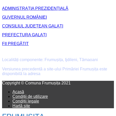
ADMINISTRAȚIA PREZIDENȚIALĂ
GUVERNUL ROMÂNIEI
CONSILIUL JUDEȚEAN GALAȚI
PREFECTURA GALAȚI
FII PREGĂTIT
Primăria Comunei Frumușița
Localități componente: Frumușița, Ijdileni, Tămaoani
Versiunea precedentă a site-ului Primăriei Frumușița este
disponibilă la adresa
old.primaria-frumusita.ro
Facebook
Email
Copyright © Comuna Frumușița 2021
Acasă
Condiții de utilizare
Condiții legale
Hartă site