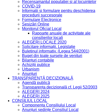
Recensamantul populatiei si al locuintelor
COVID-19
Informatii si formulare pentru deschiderea
procedurii succesorale
Formulare Electronice
Sesizări Online
Monitorul Oficial Local
Rapoarte anuale de activitate ale
consilierilor locali
ALEGERI LOCALE 2020
Solicitare informații. Legislație
Buletinul informativ. (Legea 544/2001)
Buget din toate sursele de venituri
Bilanțuri contabile
Achiziții publice
Urbanism
Anunțuri
TRANSPARENȚĂ DECIZIONALĂ
Agendă publică
Transparența decizională cf. Legii 52/2003
ALEGERI 2024
ALEGERI 2025
CONSILIUL LOCAL
Componența Consiliului Local
Anunțuri ședințe Consiliul Local