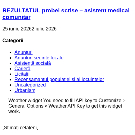
REZULTATUL probei scrise – asistent medical
comunitar
25 iunie 2026
2 iulie 2026
Categorii
Anunțuri
Anunțuri ședințe locale
Asistență socială
Carieră
Licitații
Recensamantul populatiei si al locuintelor
Uncategorized
Urbanism
Weather widget
You need to fill API key to Customize >
General Options > Weather API Key to get this widget
work.
„Stimați cetățeni,