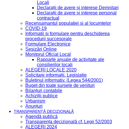
Locali
Declarații de avere și interese Demnitari
Declarații de avere și interese personal
contractual
Recensamantul populatiei si al locuintelor
COVID-19
Informatii si formulare pentru deschiderea
procedurii succesorale
Formulare Electronice
Sesizări Online
Monitorul Oficial Local
Rapoarte anuale de activitate ale
consilierilor locali
ALEGERI LOCALE 2020
Solicitare informații. Legislație
Buletinul informativ. (Legea 544/2001)
Buget din toate sursele de venituri
Bilanțuri contabile
Achiziții publice
Urbanism
Anunțuri
TRANSPARENȚĂ DECIZIONALĂ
Agendă publică
Transparența decizională cf. Legii 52/2003
ALEGERI 2024