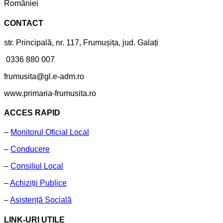
României
CONTACT
str. Principală, nr. 117, Frumușița, jud. Galați
0336 880 007
frumusita@gl.e-adm.ro
www.primaria-frumusita.ro
ACCES RAPID
–
Monitorul Oficial Local
–
Conducere
–
Consiliul Local
–
Achiziții Publice
–
Asistență Socială
LINK-URI UTILE