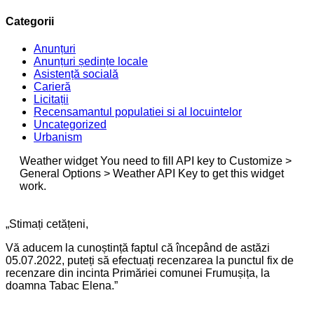
Categorii
Anunțuri
Anunțuri ședințe locale
Asistență socială
Carieră
Licitații
Recensamantul populatiei si al locuintelor
Uncategorized
Urbanism
Weather widget
You need to fill API key to Customize >
General Options > Weather API Key to get this widget
work.
„Stimați cetățeni,
Vă aducem la cunoștință faptul că începând de astăzi
05.07.2022, puteți să efectuați recenzarea la punctul fix de
recenzare din incinta Primăriei comunei Frumușița, la
doamna Tabac Elena.”