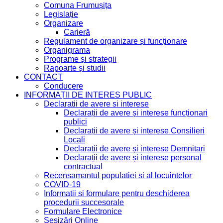
Comuna Frumușița
Legislație
Organizare
Carieră
Regulament de organizare și funcționare
Organigrama
Programe și strategii
Rapoarte și studii
CONTACT
Conducere
INFORMAȚII DE INTERES PUBLIC
Declaratii de avere si interese
Declarații de avere și interese funcționari
publici
Declarații de avere și interese Consilieri
Locali
Declarații de avere și interese Demnitari
Declarații de avere și interese personal
contractual
Recensamantul populatiei si al locuintelor
COVID-19
Informatii si formulare pentru deschiderea
procedurii succesorale
Formulare Electronice
Sesizări Online