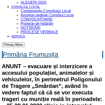
ALEGERI 2025
CONSILIUL LOCAL
Componența Consiliului Local
Anunțuri ședințe Consiliul Local
CONVOCATOARE
Proiecte de hotărâri
HOTĂRÂRI
PROCESE VERBALE
SERVICII
Primary Menu
Primăria Frumușița
ANUNT – evacuare și interzicere a
accesului populației, animalelor și
vehiculelor, în perimetrul Poligonului
de Tragere „Smârdan”, având în
vedere faptul că că se vor executa
trageri cu muniție reală în perioadele: