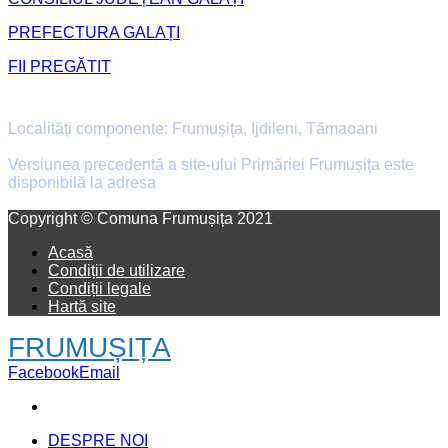
PREFECTURA GALAȚI
FII PREGĂTIT
Primăria Comunei Frumușița
Localități componente: Frumușița, Ijdileni, Tămaoani
Versiunea precedentă a site-ului Primăriei Frumușița este
disponibilă la adresa
old.primaria-frumusita.ro
Facebook
Email
Copyright © Comuna Frumușița 2021
Acasă
Condiții de utilizare
Condiții legale
Hartă site
FRUMUȘIȚA
Facebook
Email
DESPRE NOI