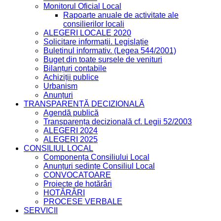
Monitorul Oficial Local
Rapoarte anuale de activitate ale
consilierilor locali
ALEGERI LOCALE 2020
Solicitare informații. Legislație
Buletinul informativ. (Legea 544/2001)
Buget din toate sursele de venituri
Bilanțuri contabile
Achiziții publice
Urbanism
Anunțuri
TRANSPARENȚĂ DECIZIONALĂ
Agendă publică
Transparența decizională cf. Legii 52/2003
ALEGERI 2024
ALEGERI 2025
CONSILIUL LOCAL
Componența Consiliului Local
Anunțuri ședințe Consiliul Local
CONVOCATOARE
Proiecte de hotărâri
HOTĂRÂRI
PROCESE VERBALE
SERVICII