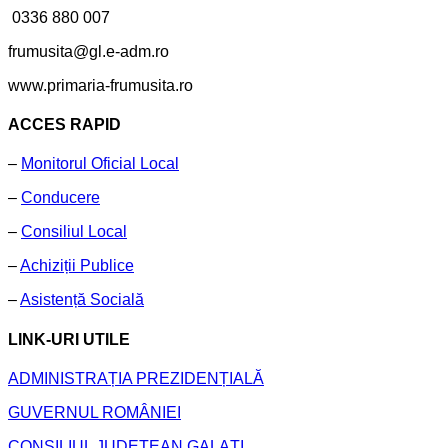
0336 880 007
frumusita@gl.e-adm.ro
www.primaria-frumusita.ro
ACCES RAPID
–
Monitorul Oficial Local
–
Conducere
–
Consiliul Local
–
Achiziții Publice
–
Asistență Socială
LINK-URI UTILE
ADMINISTRAȚIA PREZIDENȚIALĂ
GUVERNUL ROMÂNIEI
CONSILIUL JUDEȚEAN GALAȚI