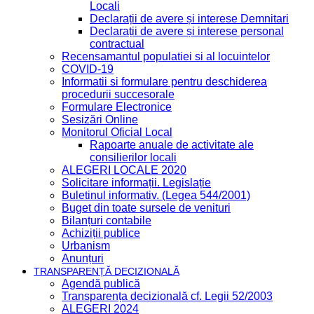
Locali
Declarații de avere și interese Demnitari
Declarații de avere și interese personal
contractual
Recensamantul populatiei si al locuintelor
COVID-19
Informatii si formulare pentru deschiderea
procedurii succesorale
Formulare Electronice
Sesizări Online
Monitorul Oficial Local
Rapoarte anuale de activitate ale
consilierilor locali
ALEGERI LOCALE 2020
Solicitare informații. Legislație
Buletinul informativ. (Legea 544/2001)
Buget din toate sursele de venituri
Bilanțuri contabile
Achiziții publice
Urbanism
Anunțuri
TRANSPARENȚĂ DECIZIONALĂ
Agendă publică
Transparența decizională cf. Legii 52/2003
ALEGERI 2024