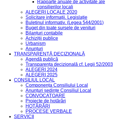
Rapoarte anuale de activitate ale
consilierilor locali
ALEGERI LOCALE 2020
Solicitare informații. Legislație
Buletinul informativ. (Legea 544/2001)
Buget din toate sursele de venituri
Bilanțuri contabile
Achiziții publice
Urbanism
Anunțuri
TRANSPARENȚĂ DECIZIONALĂ
Agendă publică
Transparența decizională cf. Legii 52/2003
ALEGERI 2024
ALEGERI 2025
CONSILIUL LOCAL
Componența Consiliului Local
Anunțuri ședințe Consiliul Local
CONVOCATOARE
Proiecte de hotărâri
HOTĂRÂRI
PROCESE VERBALE
SERVICII
Mărește fontul