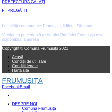
PREFECTURA GALAȚI
FII PREGĂTIT
Primăria Comunei Frumușița
Localități componente: Frumușița, Ijdileni, Tămaoani
Versiunea precedentă a site-ului Primăriei Frumușița este
disponibilă la adresa
old.primaria-frumusita.ro
Facebook
Email
Copyright © Comuna Frumușița 2021
Acasă
Condiții de utilizare
Condiții legale
Hartă site
FRUMUȘIȚA
Facebook
Email
DESPRE NOI
Comuna Frumușița