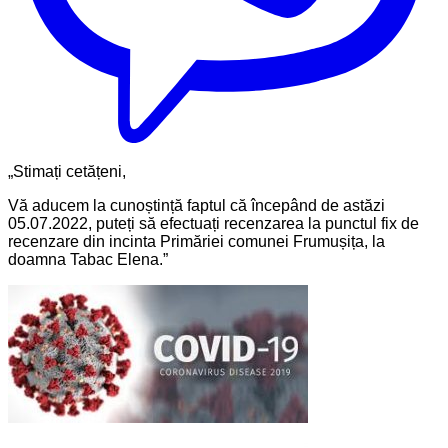
„Stimați cetățeni,
Vă aducem la cunoștință faptul că începând de astăzi
05.07.2022, puteți să efectuați recenzarea la punctul fix de
recenzare din incinta Primăriei comunei Frumușița, la
doamna Tabac Elena.”