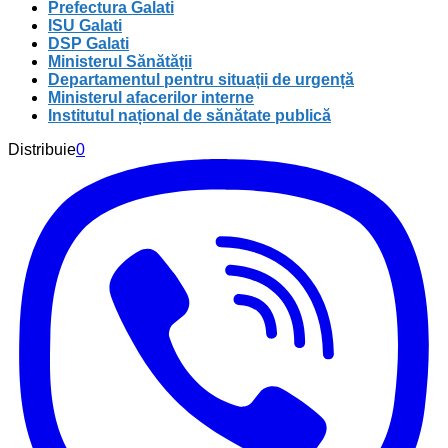
Prefectura Galati
ISU Galati
DSP Galati
Ministerul Sănătății
Departamentul pentru situații de urgență
Ministerul afacerilor interne
Institutul național de sănătate publică
Distribuie
0