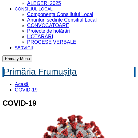
ALEGERI 2025
CONSILIUL LOCAL
Componența Consiliului Local
Anunțuri ședințe Consiliul Local
CONVOCATOARE
Proiecte de hotărâri
HOTĂRÂRI
PROCESE VERBALE
SERVICII
Primary Menu
Primăria Frumușița
Acasă
COVID-19
COVID-19