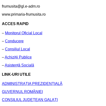
frumusita@gl.e-adm.ro
www.primaria-frumusita.ro
ACCES RAPID
–
Monitorul Oficial Local
–
Conducere
–
Consiliul Local
–
Achiziții Publice
–
Asistență Socială
LINK-URI UTILE
ADMINISTRAȚIA PREZIDENȚIALĂ
GUVERNUL ROMÂNIEI
CONSILIUL JUDEȚEAN GALAȚI