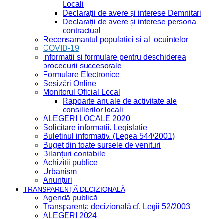
Locali
Declarații de avere și interese Demnitari
Declarații de avere și interese personal
contractual
Recensamantul populatiei si al locuintelor
COVID-19
Informatii si formulare pentru deschiderea
procedurii succesorale
Formulare Electronice
Sesizări Online
Monitorul Oficial Local
Rapoarte anuale de activitate ale
consilierilor locali
ALEGERI LOCALE 2020
Solicitare informații. Legislație
Buletinul informativ. (Legea 544/2001)
Buget din toate sursele de venituri
Bilanțuri contabile
Achiziții publice
Urbanism
Anunțuri
TRANSPARENȚĂ DECIZIONALĂ
Agendă publică
Transparența decizională cf. Legii 52/2003
ALEGERI 2024