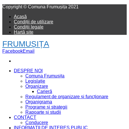
Facebook
Email
Copyright © Comuna Frumușița 2021
Acasă
Condiții de utilizare
Condiții legale
Hartă site
FRUMUȘIȚA
Facebook
Email
DESPRE NOI
Comuna Frumușița
Legislație
Organizare
Carieră
Regulament de organizare și funcționare
Organigrama
Programe și strategii
Rapoarte și studii
CONTACT
Conducere
INFORMAȚII DE INTERES PUBLIC