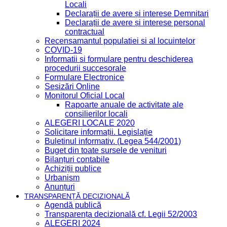
Locali
Declarații de avere și interese Demnitari
Declarații de avere și interese personal
contractual
Recensamantul populatiei si al locuintelor
COVID-19
Informatii si formulare pentru deschiderea
procedurii succesorale
Formulare Electronice
Sesizări Online
Monitorul Oficial Local
Rapoarte anuale de activitate ale
consilierilor locali
ALEGERI LOCALE 2020
Solicitare informații. Legislație
Buletinul informativ. (Legea 544/2001)
Buget din toate sursele de venituri
Bilanțuri contabile
Achiziții publice
Urbanism
Anunțuri
TRANSPARENȚĂ DECIZIONALĂ
Agendă publică
Transparența decizională cf. Legii 52/2003
ALEGERI 2024