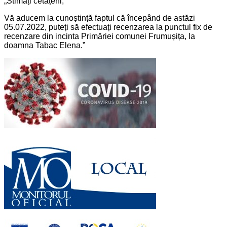
„Stimați cetățeni,
Vă aducem la cunoștință faptul că începând de astăzi
05.07.2022, puteți să efectuați recenzarea la punctul fix de
recenzare din incinta Primăriei comunei Frumușița, la
doamna Tabac Elena.”