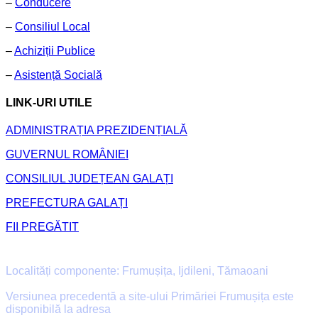
–
Conducere
–
Consiliul Local
–
Achiziții Publice
–
Asistență Socială
LINK-URI UTILE
ADMINISTRAȚIA PREZIDENȚIALĂ
GUVERNUL ROMÂNIEI
CONSILIUL JUDEȚEAN GALAȚI
PREFECTURA GALAȚI
FII PREGĂTIT
Primăria Comunei Frumușița
Localități componente: Frumușița, Ijdileni, Tămaoani
Versiunea precedentă a site-ului Primăriei Frumușița este
disponibilă la adresa
old.primaria-frumusita.ro