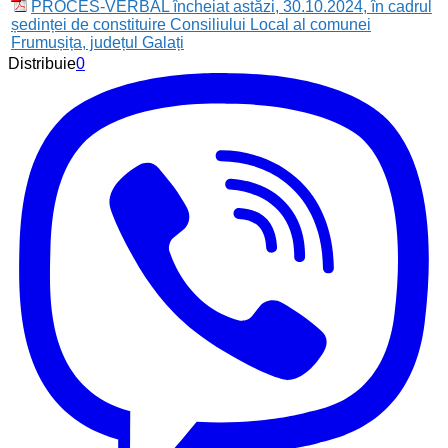
PROCES-VERBAL încheiat astăzi, 30.10.2024, în cadrul
ședinței de constituire Consiliului Local al comunei
Frumușița, județul Galați
Distribuie
0