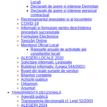
Locali
Declarații de avere și interese Demnitari
Declarații de avere și interese personal
contractual
Recensamantul populatiei si al locuintelor
COVID-19
Informatii si formulare pentru deschiderea
procedurii succesorale
Formulare Electronice
Sesizări Online
Monitorul Oficial Local
Rapoarte anuale de activitate ale
consilierilor locali
ALEGERI LOCALE 2020
Solicitare informații. Legislație
Buletinul informativ. (Legea 544/2001)
Buget din toate sursele de venituri
Bilanțuri contabile
Achiziții publice
Urbanism
Anunțuri
TRANSPARENȚĂ DECIZIONALĂ
Agendă publică
Transparența decizională cf. Legii 52/2003
ALEGERI 2024