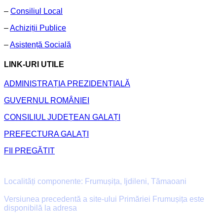
–
Consiliul Local
–
Achiziții Publice
–
Asistență Socială
LINK-URI UTILE
ADMINISTRAȚIA PREZIDENȚIALĂ
GUVERNUL ROMÂNIEI
CONSILIUL JUDEȚEAN GALAȚI
PREFECTURA GALAȚI
FII PREGĂTIT
Primăria Comunei Frumușița
Localități componente: Frumușița, Ijdileni, Tămaoani
Versiunea precedentă a site-ului Primăriei Frumușița este
disponibilă la adresa
old.primaria-frumusita.ro
Facebook
Email