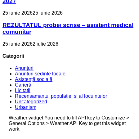
2027
25 iunie 2026
25 iunie 2026
REZULTATUL probei scrise – asistent medical
comunitar
25 iunie 2026
2 iulie 2026
Categorii
Anunțuri
Anunțuri ședințe locale
Asistență socială
Carieră
Licitații
Recensamantul populatiei si al locuintelor
Uncategorized
Urbanism
Weather widget
You need to fill API key to Customize >
General Options > Weather API Key to get this widget
work.