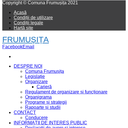
Copyright © Comuna Frumușița 2021
Acasă
Condiții de utilizare
Condiții legale
Hartă site
FRUMUȘIȚA
Facebook
Email
DESPRE NOI
Comuna Frumușița
Legislație
Organizare
Carieră
Regulament de organizare și funcționare
Organigrama
Programe și strategii
Rapoarte și studii
CONTACT
Conducere
INFORMAȚII DE INTERES PUBLIC
Declaratii de avere si interese