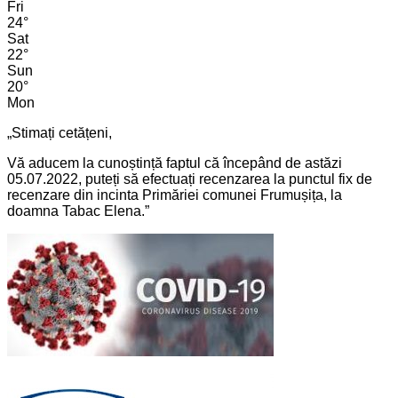
Fri
24
°
Sat
22
°
Sun
20
°
Mon
„Stimați cetățeni,
Vă aducem la cunoștință faptul că începând de astăzi
05.07.2022, puteți să efectuați recenzarea la punctul fix de
recenzare din incinta Primăriei comunei Frumușița, la
doamna Tabac Elena.”