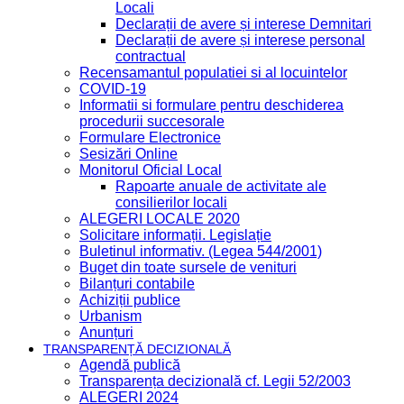
Locali
Declarații de avere și interese Demnitari
Declarații de avere și interese personal
contractual
Recensamantul populatiei si al locuintelor
COVID-19
Informatii si formulare pentru deschiderea
procedurii succesorale
Formulare Electronice
Sesizări Online
Monitorul Oficial Local
Rapoarte anuale de activitate ale
consilierilor locali
ALEGERI LOCALE 2020
Solicitare informații. Legislație
Buletinul informativ. (Legea 544/2001)
Buget din toate sursele de venituri
Bilanțuri contabile
Achiziții publice
Urbanism
Anunțuri
TRANSPARENȚĂ DECIZIONALĂ
Agendă publică
Transparența decizională cf. Legii 52/2003
ALEGERI 2024