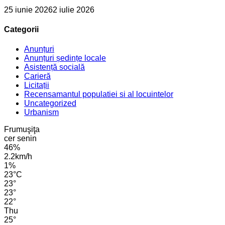
25 iunie 2026
2 iulie 2026
Categorii
Anunțuri
Anunțuri ședințe locale
Asistență socială
Carieră
Licitații
Recensamantul populatiei si al locuintelor
Uncategorized
Urbanism
Frumuşiţa
cer senin
46%
2.2km/h
1%
23
°
C
23
°
23
°
22
°
Thu
25
°