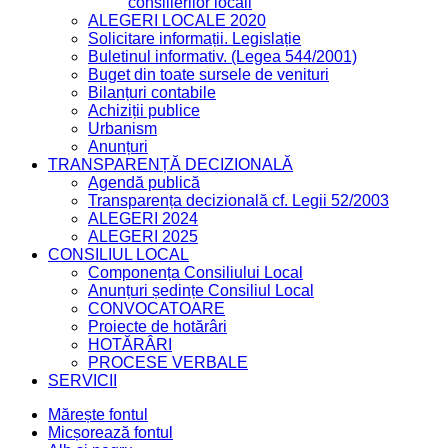
consilierilor locali
ALEGERI LOCALE 2020
Solicitare informații. Legislație
Buletinul informativ. (Legea 544/2001)
Buget din toate sursele de venituri
Bilanțuri contabile
Achiziții publice
Urbanism
Anunțuri
TRANSPARENȚĂ DECIZIONALĂ
Agendă publică
Transparența decizională cf. Legii 52/2003
ALEGERI 2024
ALEGERI 2025
CONSILIUL LOCAL
Componența Consiliului Local
Anunțuri ședințe Consiliul Local
CONVOCATOARE
Proiecte de hotărâri
HOTĂRÂRI
PROCESE VERBALE
SERVICII
Mărește fontul
Micșorează fontul