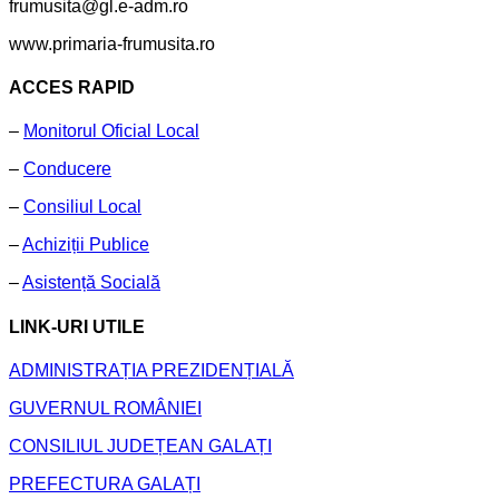
frumusita@gl.e-adm.ro
www.primaria-frumusita.ro
ACCES RAPID
–
Monitorul Oficial Local
–
Conducere
–
Consiliul Local
–
Achiziții Publice
–
Asistență Socială
LINK-URI UTILE
ADMINISTRAȚIA PREZIDENȚIALĂ
GUVERNUL ROMÂNIEI
CONSILIUL JUDEȚEAN GALAȚI
PREFECTURA GALAȚI