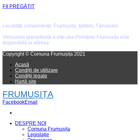
FII PREGĂTIT
Primăria Comunei Frumușița
Localități componente: Frumușița, Ijdileni, Tămaoani
Versiunea precedentă a site-ului Primăriei Frumușița este
disponibilă la adresa
old.primaria-frumusita.ro
Facebook
Email
Copyright © Comuna Frumușița 2021
Acasă
Condiții de utilizare
Condiții legale
Hartă site
FRUMUȘIȚA
Facebook
Email
DESPRE NOI
Comuna Frumușița
Legislație