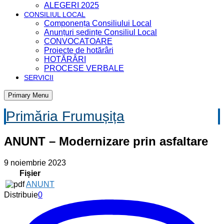
ALEGERI 2025
CONSILIUL LOCAL
Componența Consiliului Local
Anunțuri ședințe Consiliul Local
CONVOCATOARE
Proiecte de hotărâri
HOTĂRÂRI
PROCESE VERBALE
SERVICII
Primary Menu
Primăria Frumușița
ANUNT – Modernizare prin asfaltare
9 noiembrie 2023
Fișier
ANUNT
Distribuie
0