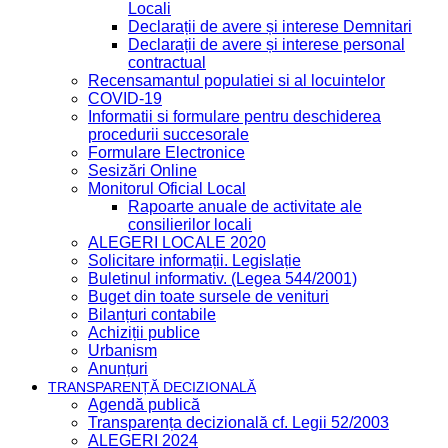
Locali
Declarații de avere și interese Demnitari
Declarații de avere și interese personal
contractual
Recensamantul populatiei si al locuintelor
COVID-19
Informatii si formulare pentru deschiderea
procedurii succesorale
Formulare Electronice
Sesizări Online
Monitorul Oficial Local
Rapoarte anuale de activitate ale
consilierilor locali
ALEGERI LOCALE 2020
Solicitare informații. Legislație
Buletinul informativ. (Legea 544/2001)
Buget din toate sursele de venituri
Bilanțuri contabile
Achiziții publice
Urbanism
Anunțuri
TRANSPARENȚĂ DECIZIONALĂ
Agendă publică
Transparența decizională cf. Legii 52/2003
ALEGERI 2024