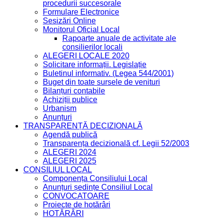
procedurii succesorale
Formulare Electronice
Sesizări Online
Monitorul Oficial Local
Rapoarte anuale de activitate ale
consilierilor locali
ALEGERI LOCALE 2020
Solicitare informații. Legislație
Buletinul informativ. (Legea 544/2001)
Buget din toate sursele de venituri
Bilanțuri contabile
Achiziții publice
Urbanism
Anunțuri
TRANSPARENȚĂ DECIZIONALĂ
Agendă publică
Transparența decizională cf. Legii 52/2003
ALEGERI 2024
ALEGERI 2025
CONSILIUL LOCAL
Componența Consiliului Local
Anunțuri ședințe Consiliul Local
CONVOCATOARE
Proiecte de hotărâri
HOTĂRÂRI