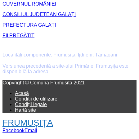
GUVERNUL ROMÂNIEI
CONSILIUL JUDEȚEAN GALAȚI
PREFECTURA GALAȚI
FII PREGĂTIT
Primăria Comunei Frumușița
Localități componente: Frumușița, Ijdileni, Tămaoani
Versiunea precedentă a site-ului Primăriei Frumușița este
disponibilă la adresa
old.primaria-frumusita.ro
Facebook
Email
Copyright © Comuna Frumușița 2021
Acasă
Condiții de utilizare
Condiții legale
Hartă site
FRUMUȘIȚA
Facebook
Email