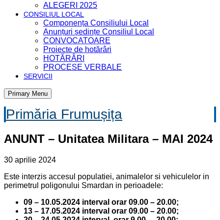
ALEGERI 2025
CONSILIUL LOCAL
Componența Consiliului Local
Anunțuri ședințe Consiliul Local
CONVOCATOARE
Proiecte de hotărâri
HOTĂRÂRI
PROCESE VERBALE
SERVICII
Primary Menu
Primăria Frumușița
ANUNT – Unitatea Militara – MAI 2024
30 aprilie 2024
Este interzis accesul populatiei, animalelor si vehiculelor in
perimetrul poligonului Smardan in perioadele:
09 – 10.05.2024 interval orar 09.00 – 20.00;
13 – 17.05.2024 interval orar 09.00 – 20.00;
20 – 24.05.2024 interval orar 9.00 – 20.00;