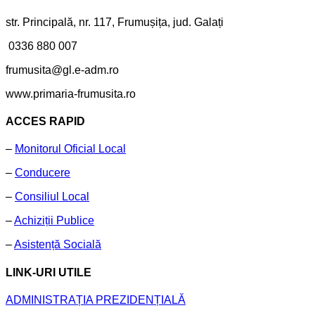
str. Principală, nr. 117, Frumușița, jud. Galați
0336 880 007
frumusita@gl.e-adm.ro
www.primaria-frumusita.ro
ACCES RAPID
–
Monitorul Oficial Local
–
Conducere
–
Consiliul Local
–
Achiziții Publice
–
Asistență Socială
LINK-URI UTILE
ADMINISTRAȚIA PREZIDENȚIALĂ