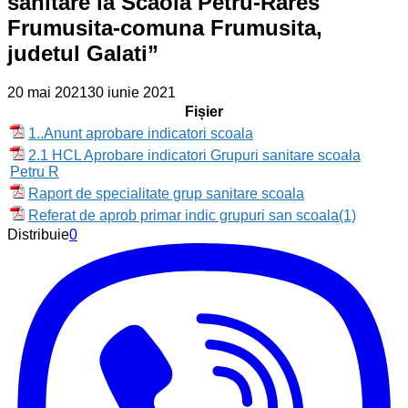
sanitare la Scaola Petru-Rares
Frumusita-comuna Frumusita,
judetul Galati”
20 mai 2021
30 iunie 2021
Fișier
1..Anunt aprobare indicatori scoala
2.1 HCL Aprobare indicatori Grupuri sanitare scoala
Petru R
Raport de specialitate grup sanitare scoala
Referat de aprob primar indic grupuri san scoala(1)
Distribuie
0