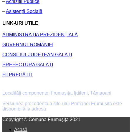
–
Achiziții Publice
–
Asistență Socială
LINK-URI UTILE
ADMINISTRAȚIA PREZIDENȚIALĂ
GUVERNUL ROMÂNIEI
CONSILIUL JUDEȚEAN GALAȚI
PREFECTURA GALAȚI
FII PREGĂTIT
Primăria Comunei Frumușița
Localități componente: Frumușița, Ijdileni, Tămaoani
Versiunea precedentă a site-ului Primăriei Frumușița este
disponibilă la adresa
old.primaria-frumusita.ro
Facebook
Email
Copyright © Comuna Frumușița 2021
Acasă