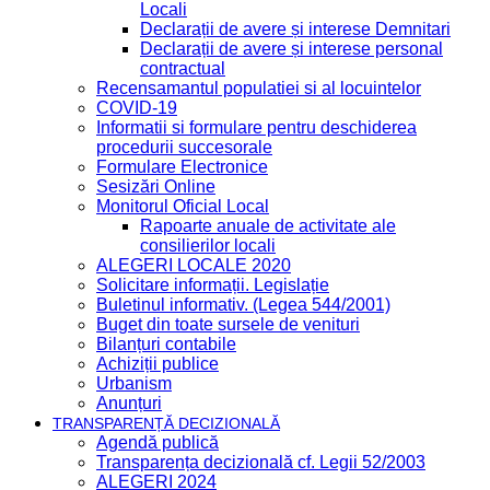
Locali
Declarații de avere și interese Demnitari
Declarații de avere și interese personal
contractual
Recensamantul populatiei si al locuintelor
COVID-19
Informatii si formulare pentru deschiderea
procedurii succesorale
Formulare Electronice
Sesizări Online
Monitorul Oficial Local
Rapoarte anuale de activitate ale
consilierilor locali
ALEGERI LOCALE 2020
Solicitare informații. Legislație
Buletinul informativ. (Legea 544/2001)
Buget din toate sursele de venituri
Bilanțuri contabile
Achiziții publice
Urbanism
Anunțuri
TRANSPARENȚĂ DECIZIONALĂ
Agendă publică
Transparența decizională cf. Legii 52/2003
ALEGERI 2024