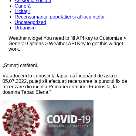
Asistență socială
Carieră
Licitații
Recensamantul populatiei si al locuintelor
Uncategorized
Urbanism
Weather widget
You need to fill API key to Customize >
General Options > Weather API Key to get this widget
work.
„Stimați cetățeni,
Vă aducem la cunoștință faptul că începând de astăzi
05.07.2022, puteți să efectuați recenzarea la punctul fix de
recenzare din incinta Primăriei comunei Frumușița, la
doamna Tabac Elena.”