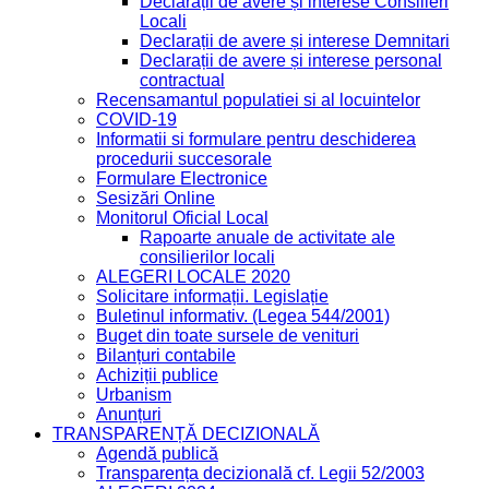
Declarații de avere și interese Consilieri
Locali
Declarații de avere și interese Demnitari
Declarații de avere și interese personal
contractual
Recensamantul populatiei si al locuintelor
COVID-19
Informatii si formulare pentru deschiderea
procedurii succesorale
Formulare Electronice
Sesizări Online
Monitorul Oficial Local
Rapoarte anuale de activitate ale
consilierilor locali
ALEGERI LOCALE 2020
Solicitare informații. Legislație
Buletinul informativ. (Legea 544/2001)
Buget din toate sursele de venituri
Bilanțuri contabile
Achiziții publice
Urbanism
Anunțuri
TRANSPARENȚĂ DECIZIONALĂ
Agendă publică
Transparența decizională cf. Legii 52/2003