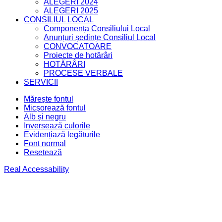
ALEGERI 2024
ALEGERI 2025
CONSILIUL LOCAL
Componența Consiliului Local
Anunțuri ședințe Consiliul Local
CONVOCATOARE
Proiecte de hotărâri
HOTĂRÂRI
PROCESE VERBALE
SERVICII
Mărește fontul
Micșorează fontul
Alb și negru
Inversează culorile
Evidențiază legăturile
Font normal
Resetează
Real Accessability