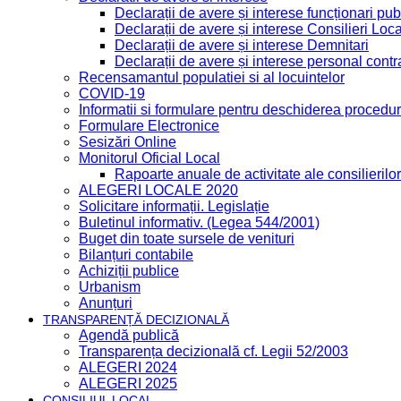
Declarații de avere și interese funcționari publ
Declarații de avere și interese Consilieri Loca
Declarații de avere și interese Demnitari
Declarații de avere și interese personal contr
Recensamantul populatiei si al locuintelor
COVID-19
Informatii si formulare pentru deschiderea procedur
Formulare Electronice
Sesizări Online
Monitorul Oficial Local
Rapoarte anuale de activitate ale consilierilor
ALEGERI LOCALE 2020
Solicitare informații. Legislație
Buletinul informativ. (Legea 544/2001)
Buget din toate sursele de venituri
Bilanțuri contabile
Achiziții publice
Urbanism
Anunțuri
TRANSPARENȚĂ DECIZIONALĂ
Agendă publică
Transparența decizională cf. Legii 52/2003
ALEGERI 2024
ALEGERI 2025
CONSILIUL LOCAL