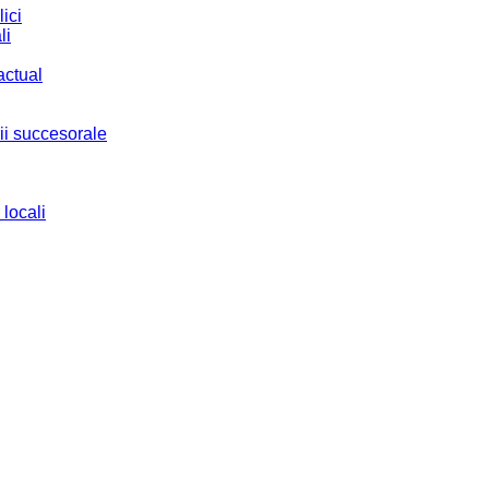
ici
li
actual
ii succesorale
 locali