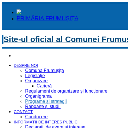
PRIMĂRIA FRUMUȘIȚA
Site-ul oficial al Comunei Frumu
DESPRE NOI
Comuna Frumușița
Legislație
Organizare
Carieră
Regulament de organizare și funcționare
Organigrama
Programe și strategii
Rapoarte și studii
CONTACT
Conducere
INFORMAȚII DE INTERES PUBLIC
Declaratii de avere si interese