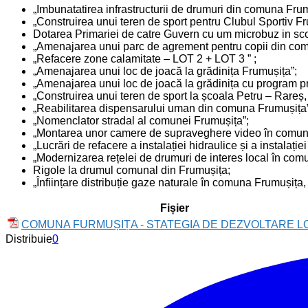
„Imbunatatirea infrastructurii de drumuri din comuna Frum
„Construirea unui teren de sport pentru Clubul Sportiv Fr
Dotarea Primariei de catre Guvern cu um microbuz in scopu
„Amenajarea unui parc de agrement pentru copii din co
„Refacere zone calamitate – LOT 2 + LOT 3 ” ;
„Amenajarea unui loc de joacă la grădinița Frumușița”;
„Amenajarea unui loc de joacă la grădinița cu program p
„Construirea unui teren de sport la școala Petru – Rare
„Reabilitarea dispensarului uman din comuna Frumușița”
„Nomenclator stradal al comunei Frumușița”;
„Montarea unor camere de supraveghere video în comun
„Lucrări de refacere a instalației hidraulice și a instalați
„Modernizarea rețelei de drumuri de interes local în com
Rigole la drumul comunal din Frumușița;
„Înființare distribuție gaze naturale în comuna Frumușița, 
Fișier
COMUNA FURMUȘIȚA - STATEGIA DE DEZVOLTARE L
Distribuie
0