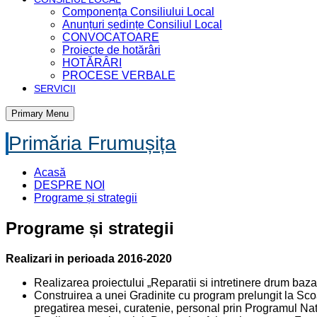
Componența Consiliului Local
Anunțuri ședințe Consiliul Local
CONVOCATOARE
Proiecte de hotărâri
HOTĂRÂRI
PROCESE VERBALE
SERVICII
Primary Menu
Primăria Frumușița
Acasă
DESPRE NOI
Programe și strategii
Programe și strategii
Realizari in perioada 2016-2020
Realizarea proiectului „Reparatii si intretinere drum baza
Construirea a unei Gradinite cu program prelungit la Scoa
pregatirea mesei, curatenie, personal prin Programul Na