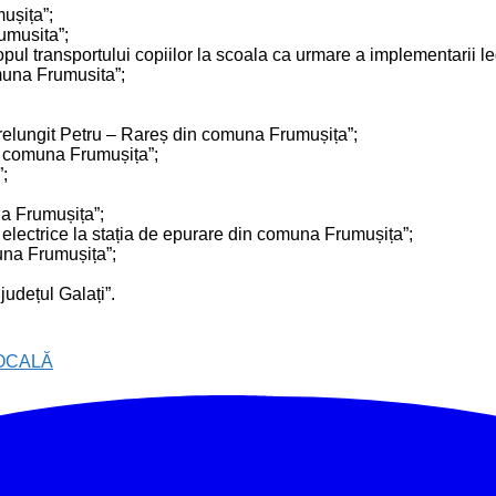
ușița”;
umusita”;
l transportului copiilor la scoala ca urmare a implementarii legi
muna Frumusita”;
relungit Petru – Rareș din comuna Frumușița”;
ș, comuna Frumușița”;
;
a Frumușița”;
ei electrice la stația de epurare din comuna Frumușița”;
una Frumușița”;
județul Galați”.
OCALĂ