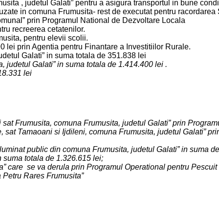
ta , judetul Galati” pentru a asigura transportul in bune conditii
 uzate in comuna Frumusita- rest de executat pentru racordarea
 comunal” prin Programul National de Dezvoltare Locala
ru recreerea cetatenilor.
sita, pentru elevii scolii.
ei prin Agentia pentru Finantare a Investitiilor Rurale.
etul Galati” in suma totala de 351.838 lei
 judetul Galati” in suma totala de 1.414.400 lei .
18.331 lei
i sat Frumusita, comuna Frumusita, judetul Galati” prin Program
, sat Tamaoani si Ijdileni, comuna Frumusita, judetul Galati” p
iluminat public din comuna Frumusita, judetul Galati” in suma d
n suma totala de 1.326.615 lei;
 care se va derula prin Programul Operational pentru Pescuit s
a Petru Rares Frumusita”