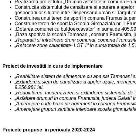
Realizarea proiectului „Drumuri asfaltate in comuna Frumusi
Constructia sistemului de canalizare si epurare a apelor
gospodariilor situatie intre Dispensarul uman si Targul
Construirea unui teren de sport in comuna Frumusita pent
Construire teren de sport la Scoala Gimnaziala nr. 1 Frumu
„Dotarea comunei cu buldoexcavator” in suma de 405.990 l
„Baza sportiva la scoala Tamaoani, comuna Frumusita, jud
„Reparatii si intretinere drum comunal, comuna Frumusita,
„Refacere zone calamitate- LOT 1” in suma totala de 1.5
Proiect de investitii in curs de implementare
„Reabilitare sistem de alimentare cu apa sat Tamaoani s
„Extindere sistem de canalizare a apelor uzate, menajere
9.256.981 lei.
„Reabilitarea, modernizarea si extinderea sistemului de 
„Asfaltare drumuri in comuna Frumusita, judetul Galati” i
„Amenajare curte baza de agrement in comuna Frumusita”
„Amenajare grupuri sanitare interioare scoala gimnazial
Proiecte propuse in perioada 2020-2024