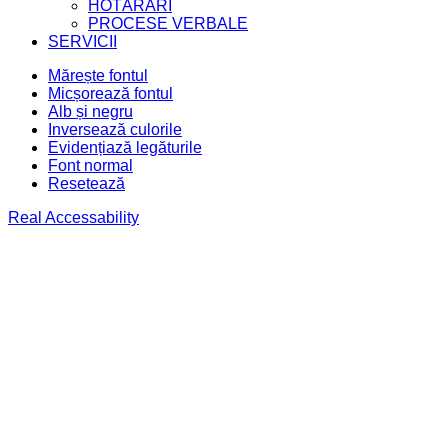
HOTĂRÂRI
PROCESE VERBALE
SERVICII
Mărește fontul
Micșorează fontul
Alb și negru
Inversează culorile
Evidențiază legăturile
Font normal
Resetează
Real Accessability