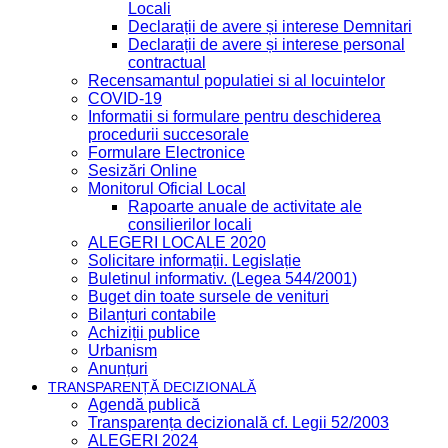
Locali
Declarații de avere și interese Demnitari
Declarații de avere și interese personal
contractual
Recensamantul populatiei si al locuintelor
COVID-19
Informatii si formulare pentru deschiderea
procedurii succesorale
Formulare Electronice
Sesizări Online
Monitorul Oficial Local
Rapoarte anuale de activitate ale
consilierilor locali
ALEGERI LOCALE 2020
Solicitare informații. Legislație
Buletinul informativ. (Legea 544/2001)
Buget din toate sursele de venituri
Bilanțuri contabile
Achiziții publice
Urbanism
Anunțuri
TRANSPARENȚĂ DECIZIONALĂ
Agendă publică
Transparența decizională cf. Legii 52/2003
ALEGERI 2024