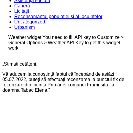
Asistență socială
Carieră
Licitații
Recensamantul populatiei si al locuintelor
Uncategorized
Urbanism
Weather widget
You need to fill API key to Customize >
General Options > Weather API Key to get this widget
work.
„Stimați cetățeni,
Vă aducem la cunoștință faptul că începând de astăzi
05.07.2022, puteți să efectuați recenzarea la punctul fix de
recenzare din incinta Primăriei comunei Frumușița, la
doamna Tabac Elena.”