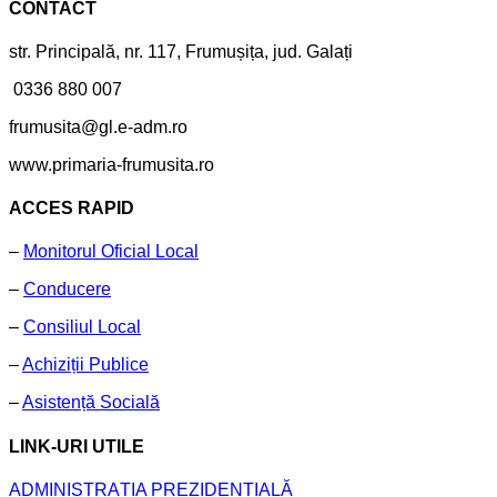
CONTACT
str. Principală, nr. 117, Frumușița, jud. Galați
0336 880 007
frumusita@gl.e-adm.ro
www.primaria-frumusita.ro
ACCES RAPID
–
Monitorul Oficial Local
–
Conducere
–
Consiliul Local
–
Achiziții Publice
–
Asistență Socială
LINK-URI UTILE
ADMINISTRAȚIA PREZIDENȚIALĂ