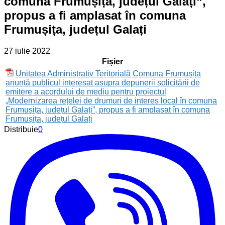
comuna Frumușița, județul Galați”,
propus a fi amplasat în comuna
Frumușița, județul Galați
27 iulie 2022
Fișier
Unitatea Administrativ Teritorială Comuna Frumușița
anunță publicul interesat asupra depunerii solicitării de
emitere a acordului de mediu pentru proiectul
„Modernizarea rețelei de drumuri de interes local în comuna
Frumușița, județul Galați”, propus a fi amplasat în comuna
Frumușița, județul Galați
Distribuie
0