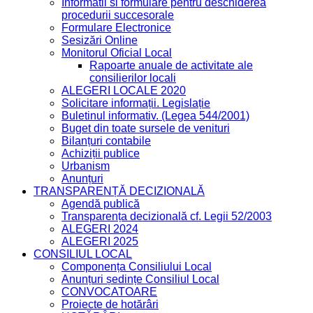
Informatii si formulare pentru deschiderea
procedurii succesorale
Formulare Electronice
Sesizări Online
Monitorul Oficial Local
Rapoarte anuale de activitate ale
consilierilor locali
ALEGERI LOCALE 2020
Solicitare informații. Legislație
Buletinul informativ. (Legea 544/2001)
Buget din toate sursele de venituri
Bilanțuri contabile
Achiziții publice
Urbanism
Anunțuri
TRANSPARENȚĂ DECIZIONALĂ
Agendă publică
Transparența decizională cf. Legii 52/2003
ALEGERI 2024
ALEGERI 2025
CONSILIUL LOCAL
Componența Consiliului Local
Anunțuri ședințe Consiliul Local
CONVOCATOARE
Proiecte de hotărâri