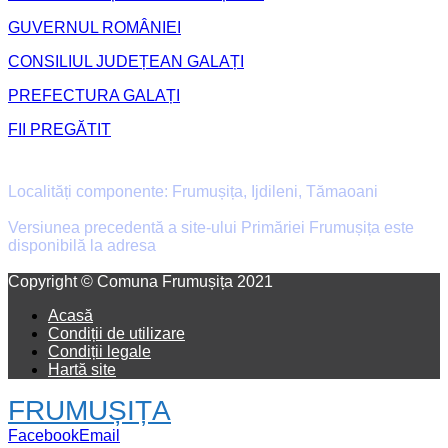
GUVERNUL ROMÂNIEI
CONSILIUL JUDEȚEAN GALAȚI
PREFECTURA GALAȚI
FII PREGĂTIT
Primăria Comunei Frumușița
Localități componente: Frumușița, Ijdileni, Tămaoani
Versiunea precedentă a site-ului Primăriei Frumușița este
disponibilă la adresa
old.primaria-frumusita.ro
Facebook
Email
Copyright © Comuna Frumușița 2021
Acasă
Condiții de utilizare
Condiții legale
Hartă site
FRUMUȘIȚA
Facebook
Email