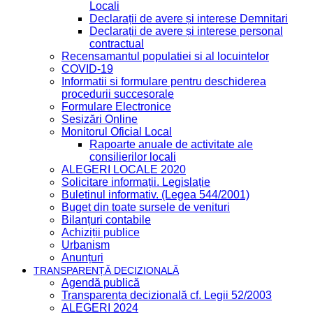
Locali
Declarații de avere și interese Demnitari
Declarații de avere și interese personal
contractual
Recensamantul populatiei si al locuintelor
COVID-19
Informatii si formulare pentru deschiderea
procedurii succesorale
Formulare Electronice
Sesizări Online
Monitorul Oficial Local
Rapoarte anuale de activitate ale
consilierilor locali
ALEGERI LOCALE 2020
Solicitare informații. Legislație
Buletinul informativ. (Legea 544/2001)
Buget din toate sursele de venituri
Bilanțuri contabile
Achiziții publice
Urbanism
Anunțuri
TRANSPARENȚĂ DECIZIONALĂ
Agendă publică
Transparența decizională cf. Legii 52/2003
ALEGERI 2024