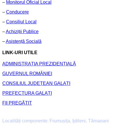
–
Monitorul Oficial Local
–
Conducere
–
Consiliul Local
–
Achiziții Publice
–
Asistență Socială
LINK-URI UTILE
ADMINISTRAȚIA PREZIDENȚIALĂ
GUVERNUL ROMÂNIEI
CONSILIUL JUDEȚEAN GALAȚI
PREFECTURA GALAȚI
FII PREGĂTIT
Primăria Comunei Frumușița
Localități componente: Frumușița, Ijdileni, Tămaoani