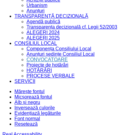
Urbanism
Anunțuri
TRANSPARENȚĂ DECIZIONALĂ
Agendă publică
Transparența decizională cf. Legii 52/2003
ALEGERI 2024
ALEGERI 2025
CONSILIUL LOCAL
Componența Consiliului Local
Anunțuri ședințe Consiliul Local
CONVOCATOARE
Proiecte de hotărâri
HOTĂRÂRI
PROCESE VERBALE
SERVICII
Mărește fontul
Micșorează fontul
Alb și negru
Inversează culorile
Evidențiază legăturile
Font normal
Resetează
Real Accessability