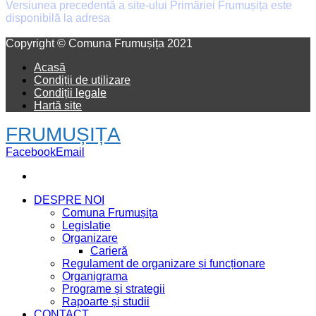
Versiunea precedentă a site-ului Primăriei Frumușița este
disponibilă la adresa
old.primaria-frumusita.ro
Facebook
Email
Copyright © Comuna Frumușița 2021
Acasă
Condiții de utilizare
Condiții legale
Hartă site
FRUMUȘIȚA
Facebook
Email
DESPRE NOI
Comuna Frumușița
Legislație
Organizare
Carieră
Regulament de organizare și funcționare
Organigrama
Programe și strategii
Rapoarte și studii
CONTACT