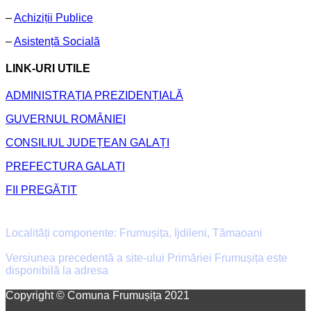
–
Achiziții Publice
–
Asistență Socială
LINK-URI UTILE
ADMINISTRAȚIA PREZIDENȚIALĂ
GUVERNUL ROMÂNIEI
CONSILIUL JUDEȚEAN GALAȚI
PREFECTURA GALAȚI
FII PREGĂTIT
Primăria Comunei Frumușița
Localități componente: Frumușița, Ijdileni, Tămaoani
Versiunea precedentă a site-ului Primăriei Frumușița este
disponibilă la adresa
old.primaria-frumusita.ro
Facebook
Email
Copyright © Comuna Frumușița 2021