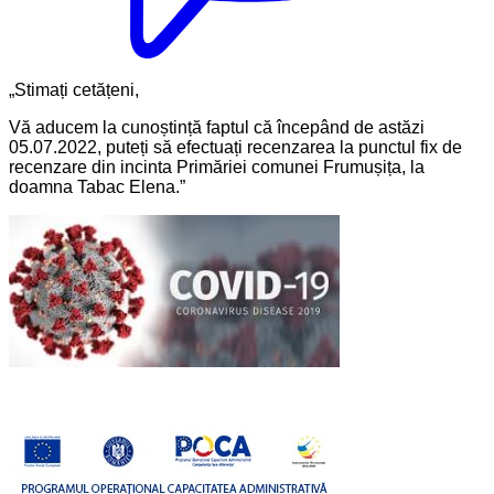
„Stimați cetățeni,
Vă aducem la cunoștință faptul că începând de astăzi
05.07.2022, puteți să efectuați recenzarea la punctul fix de
recenzare din incinta Primăriei comunei Frumușița, la
doamna Tabac Elena.”