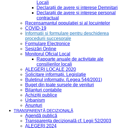
Locali
Declarații de avere și interese Demnitari
Declarații de avere și interese personal
contractual
Recensamantul populatiei si al locuintelor
COVID-19
Informatii si formulare pentru deschiderea
procedurii succesorale
Formulare Electronice
Sesizări Online
Monitorul Oficial Local
Rapoarte anuale de activitate ale
consilierilor locali
ALEGERI LOCALE 2020
Solicitare informații. Legislație
Buletinul informativ. (Legea 544/2001)
Buget din toate sursele de venituri
Bilanțuri contabile
Achiziții publice
Urbanism
Anunțuri
TRANSPARENȚĂ DECIZIONALĂ
Agendă publică
Transparența decizională cf. Legii 52/2003
ALEGERI 2024