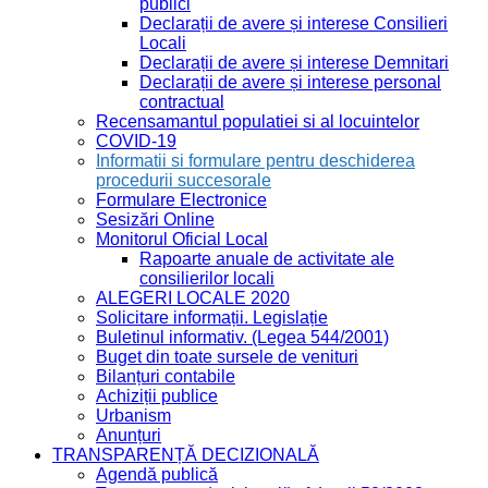
publici
Declarații de avere și interese Consilieri
Locali
Declarații de avere și interese Demnitari
Declarații de avere și interese personal
contractual
Recensamantul populatiei si al locuintelor
COVID-19
Informatii si formulare pentru deschiderea
procedurii succesorale
Formulare Electronice
Sesizări Online
Monitorul Oficial Local
Rapoarte anuale de activitate ale
consilierilor locali
ALEGERI LOCALE 2020
Solicitare informații. Legislație
Buletinul informativ. (Legea 544/2001)
Buget din toate sursele de venituri
Bilanțuri contabile
Achiziții publice
Urbanism
Anunțuri
TRANSPARENȚĂ DECIZIONALĂ
Agendă publică