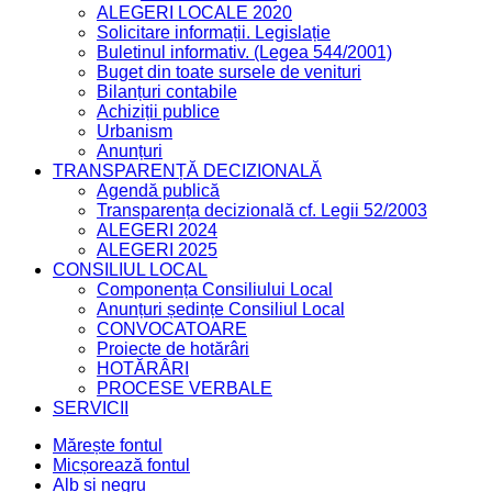
ALEGERI LOCALE 2020
Solicitare informații. Legislație
Buletinul informativ. (Legea 544/2001)
Buget din toate sursele de venituri
Bilanțuri contabile
Achiziții publice
Urbanism
Anunțuri
TRANSPARENȚĂ DECIZIONALĂ
Agendă publică
Transparența decizională cf. Legii 52/2003
ALEGERI 2024
ALEGERI 2025
CONSILIUL LOCAL
Componența Consiliului Local
Anunțuri ședințe Consiliul Local
CONVOCATOARE
Proiecte de hotărâri
HOTĂRÂRI
PROCESE VERBALE
SERVICII
Mărește fontul
Micșorează fontul
Alb și negru