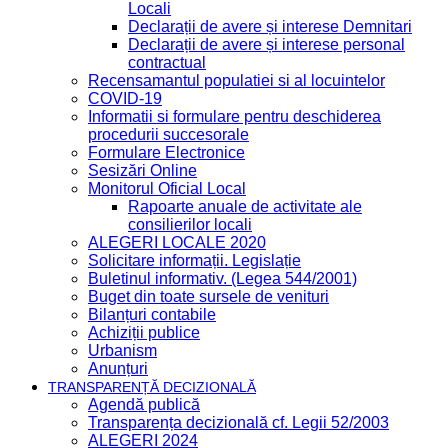
Locali
Declarații de avere și interese Demnitari
Declarații de avere și interese personal
contractual
Recensamantul populatiei si al locuintelor
COVID-19
Informatii si formulare pentru deschiderea
procedurii succesorale
Formulare Electronice
Sesizări Online
Monitorul Oficial Local
Rapoarte anuale de activitate ale
consilierilor locali
ALEGERI LOCALE 2020
Solicitare informații. Legislație
Buletinul informativ. (Legea 544/2001)
Buget din toate sursele de venituri
Bilanțuri contabile
Achiziții publice
Urbanism
Anunțuri
TRANSPARENȚĂ DECIZIONALĂ
Agendă publică
Transparența decizională cf. Legii 52/2003
ALEGERI 2024