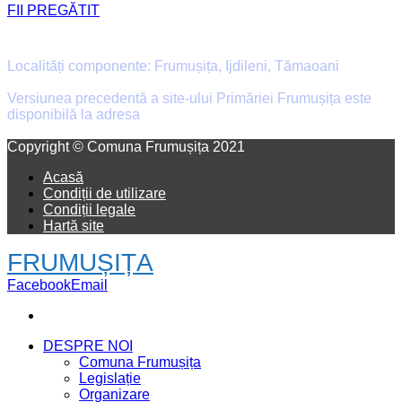
FII PREGĂTIT
Primăria Comunei Frumușița
Localități componente: Frumușița, Ijdileni, Tămaoani
Versiunea precedentă a site-ului Primăriei Frumușița este
disponibilă la adresa
old.primaria-frumusita.ro
Facebook
Email
Copyright © Comuna Frumușița 2021
Acasă
Condiții de utilizare
Condiții legale
Hartă site
FRUMUȘIȚA
Facebook
Email
DESPRE NOI
Comuna Frumușița
Legislație
Organizare