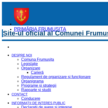
PRIMĂRIA FRUMUȘIȚA
Site-ul oficial al Comunei Frumu
DESPRE NOI
Comuna Frumușița
Legislație
Organizare
Carieră
Regulament de organizare și funcționare
Organigrama
Programe și strategii
Rapoarte și studii
CONTACT
Conducere
INFORMAȚII DE INTERES PUBLIC
Declaratii de avere si interese