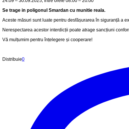
24.09 – 30.09.2025, între orele 08:00 – 20:00
Se trage in poligonul Smardan cu munitie reala.
Aceste măsuri sunt luate pentru desfășurarea în siguranță a exerc
Nerespectarea acestor interdicții poate atrage sancțiuni conform
Vă mulțumim pentru înțelegere și cooperare!
Distribuie
0