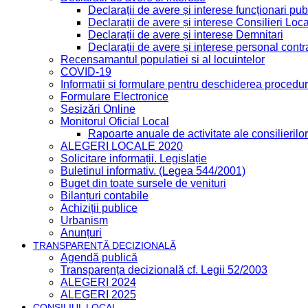
Declarații de avere și interese funcționari publ
Declarații de avere și interese Consilieri Loca
Declarații de avere și interese Demnitari
Declarații de avere și interese personal contr
Recensamantul populatiei si al locuintelor
COVID-19
Informatii si formulare pentru deschiderea procedur
Formulare Electronice
Sesizări Online
Monitorul Oficial Local
Rapoarte anuale de activitate ale consilierilor
ALEGERI LOCALE 2020
Solicitare informații. Legislație
Buletinul informativ. (Legea 544/2001)
Buget din toate sursele de venituri
Bilanțuri contabile
Achiziții publice
Urbanism
Anunțuri
TRANSPARENȚĂ DECIZIONALĂ
Agendă publică
Transparența decizională cf. Legii 52/2003
ALEGERI 2024
ALEGERI 2025
CONSILIUL LOCAL