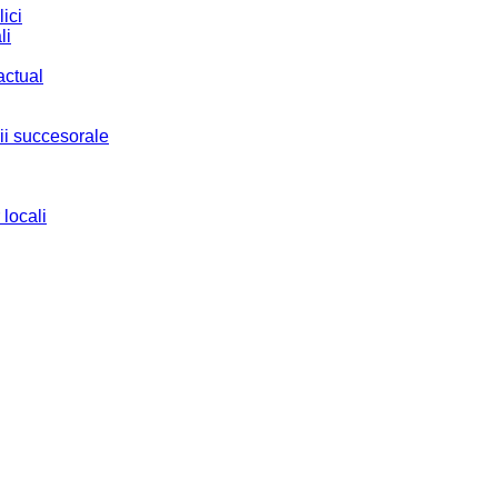
ici
li
actual
ii succesorale
 locali