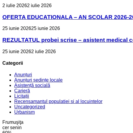
2 iulie 2026
2 iulie 2026
OFERTA EDUCATIONALA – AN SCOLAR 2026-2
25 iunie 2026
25 iunie 2026
REZULTATUL probei scrise – asistent medical 
25 iunie 2026
2 iulie 2026
Categorii
Anunțuri
Anunțuri ședințe locale
Asistență socială
Carieră
Licitații
Recensamantul populatiei si al locuintelor
Uncategorized
Urbanism
Frumuşiţa
cer senin
60%