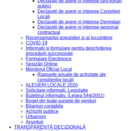
Declarații de avere și interese funcționari
publici
Declarații de avere și interese Consilieri
Locali
Declarații de avere și interese Demnitari
Declarații de avere și interese personal
contractual
Recensamantul populatiei si al locuintelor
COVID-19
Informatii si formulare pentru deschiderea
procedurii succesorale
Formulare Electronice
Sesizări Online
Monitorul Oficial Local
Rapoarte anuale de activitate ale
consilierilor locali
ALEGERI LOCALE 2020
Solicitare informații. Legislație
Buletinul informativ. (Legea 544/2001)
Buget din toate sursele de venituri
Bilanțuri contabile
Achiziții publice
Urbanism
Anunțuri
TRANSPARENȚĂ DECIZIONALĂ