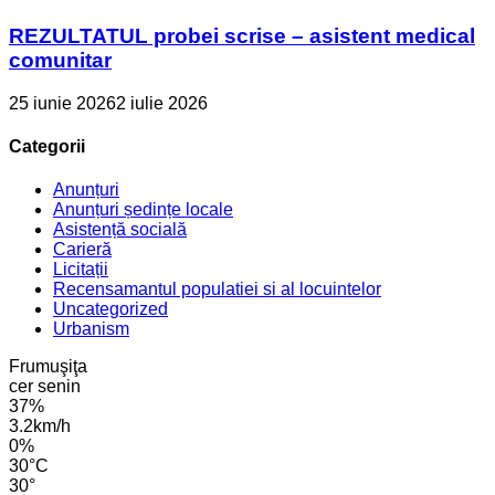
REZULTATUL probei scrise – asistent medical
comunitar
25 iunie 2026
2 iulie 2026
Categorii
Anunțuri
Anunțuri ședințe locale
Asistență socială
Carieră
Licitații
Recensamantul populatiei si al locuintelor
Uncategorized
Urbanism
Frumuşiţa
cer senin
37%
3.2km/h
0%
30
°
C
30
°