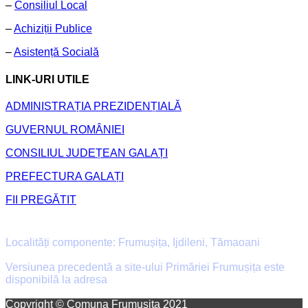
–
Consiliul Local
–
Achiziții Publice
–
Asistență Socială
LINK-URI UTILE
ADMINISTRAȚIA PREZIDENȚIALĂ
GUVERNUL ROMÂNIEI
CONSILIUL JUDEȚEAN GALAȚI
PREFECTURA GALAȚI
FII PREGĂTIT
Primăria Comunei Frumușița
Localități componente: Frumușița, Ijdileni, Tămaoani
Versiunea precedentă a site-ului Primăriei Frumușița este
disponibilă la adresa
old.primaria-frumusita.ro
Facebook
Email
Copyright © Comuna Frumușița 2021