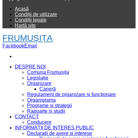
Acasă
Condiții de utilizare
Condiții legale
Hartă site
FRUMUȘIȚA
Facebook
Email
DESPRE NOI
Comuna Frumușița
Legislație
Organizare
Carieră
Regulament de organizare și funcționare
Organigrama
Programe și strategii
Rapoarte și studii
CONTACT
Conducere
INFORMAȚII DE INTERES PUBLIC
Declaratii de avere si interese