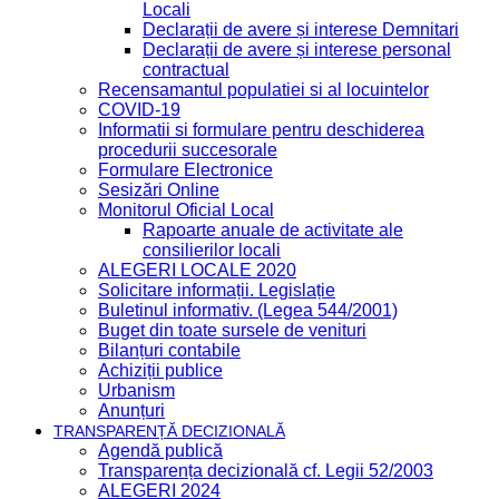
Locali
Declarații de avere și interese Demnitari
Declarații de avere și interese personal
contractual
Recensamantul populatiei si al locuintelor
COVID-19
Informatii si formulare pentru deschiderea
procedurii succesorale
Formulare Electronice
Sesizări Online
Monitorul Oficial Local
Rapoarte anuale de activitate ale
consilierilor locali
ALEGERI LOCALE 2020
Solicitare informații. Legislație
Buletinul informativ. (Legea 544/2001)
Buget din toate sursele de venituri
Bilanțuri contabile
Achiziții publice
Urbanism
Anunțuri
TRANSPARENȚĂ DECIZIONALĂ
Agendă publică
Transparența decizională cf. Legii 52/2003
ALEGERI 2024