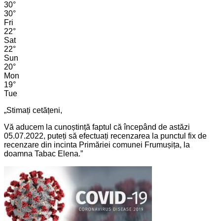
30
°
30
°
Fri
22
°
Sat
22
°
Sun
20
°
Mon
19
°
Tue
„Stimați cetățeni,
Vă aducem la cunoștință faptul că începând de astăzi
05.07.2022, puteți să efectuați recenzarea la punctul fix de
recenzare din incinta Primăriei comunei Frumușița, la
doamna Tabac Elena.”