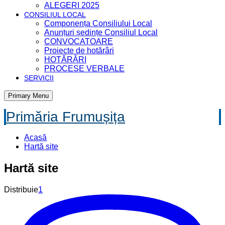
ALEGERI 2025
CONSILIUL LOCAL
Componența Consiliului Local
Anunțuri ședințe Consiliul Local
CONVOCATOARE
Proiecte de hotărâri
HOTĂRÂRI
PROCESE VERBALE
SERVICII
Primary Menu
Primăria Frumușița
Acasă
Hartă site
Hartă site
Distribuie
1