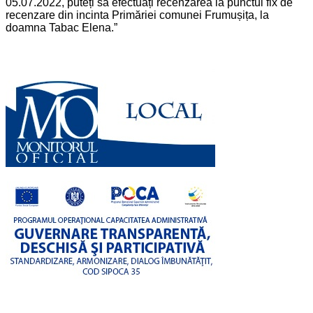
05.07.2022, puteți să efectuați recenzarea la punctul fix de
recenzare din incinta Primăriei comunei Frumușița, la
doamna Tabac Elena.”