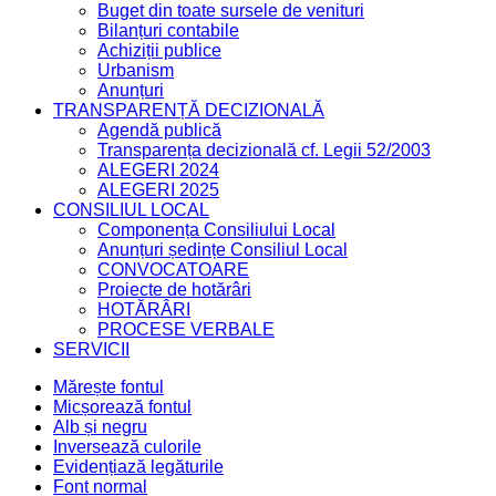
Buget din toate sursele de venituri
Bilanțuri contabile
Achiziții publice
Urbanism
Anunțuri
TRANSPARENȚĂ DECIZIONALĂ
Agendă publică
Transparența decizională cf. Legii 52/2003
ALEGERI 2024
ALEGERI 2025
CONSILIUL LOCAL
Componența Consiliului Local
Anunțuri ședințe Consiliul Local
CONVOCATOARE
Proiecte de hotărâri
HOTĂRÂRI
PROCESE VERBALE
SERVICII
Mărește fontul
Micșorează fontul
Alb și negru
Inversează culorile
Evidențiază legăturile
Font normal