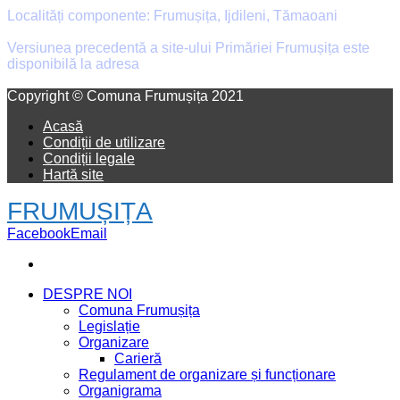
Localități componente: Frumușița, Ijdileni, Tămaoani
Versiunea precedentă a site-ului Primăriei Frumușița este
disponibilă la adresa
old.primaria-frumusita.ro
Facebook
Email
Copyright © Comuna Frumușița 2021
Acasă
Condiții de utilizare
Condiții legale
Hartă site
FRUMUȘIȚA
Facebook
Email
DESPRE NOI
Comuna Frumușița
Legislație
Organizare
Carieră
Regulament de organizare și funcționare
Organigrama