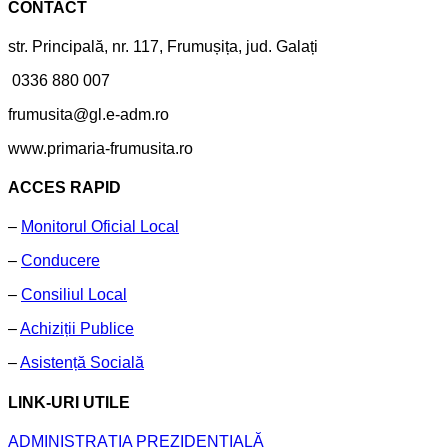
CONTACT
str. Principală, nr. 117, Frumușița, jud. Galați
0336 880 007
frumusita@gl.e-adm.ro
www.primaria-frumusita.ro
ACCES RAPID
–
Monitorul Oficial Local
–
Conducere
–
Consiliul Local
–
Achiziții Publice
–
Asistență Socială
LINK-URI UTILE
ADMINISTRAȚIA PREZIDENȚIALĂ