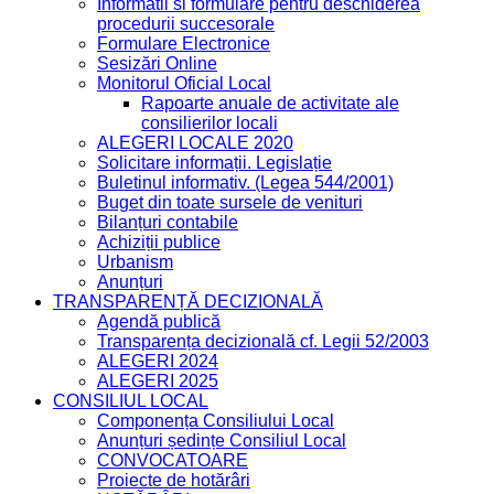
Informatii si formulare pentru deschiderea
procedurii succesorale
Formulare Electronice
Sesizări Online
Monitorul Oficial Local
Rapoarte anuale de activitate ale
consilierilor locali
ALEGERI LOCALE 2020
Solicitare informații. Legislație
Buletinul informativ. (Legea 544/2001)
Buget din toate sursele de venituri
Bilanțuri contabile
Achiziții publice
Urbanism
Anunțuri
TRANSPARENȚĂ DECIZIONALĂ
Agendă publică
Transparența decizională cf. Legii 52/2003
ALEGERI 2024
ALEGERI 2025
CONSILIUL LOCAL
Componența Consiliului Local
Anunțuri ședințe Consiliul Local
CONVOCATOARE
Proiecte de hotărâri