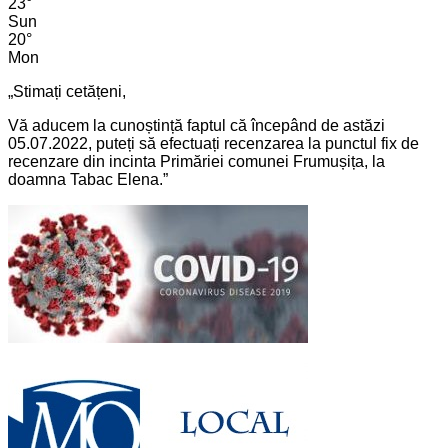
23
°
Sun
20
°
Mon
„Stimați cetățeni,
Vă aducem la cunoștință faptul că începând de astăzi
05.07.2022, puteți să efectuați recenzarea la punctul fix de
recenzare din incinta Primăriei comunei Frumușița, la
doamna Tabac Elena.”