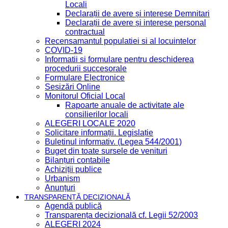
Locali
Declarații de avere și interese Demnitari
Declarații de avere și interese personal
contractual
Recensamantul populatiei si al locuintelor
COVID-19
Informatii si formulare pentru deschiderea
procedurii succesorale
Formulare Electronice
Sesizări Online
Monitorul Oficial Local
Rapoarte anuale de activitate ale
consilierilor locali
ALEGERI LOCALE 2020
Solicitare informații. Legislație
Buletinul informativ. (Legea 544/2001)
Buget din toate sursele de venituri
Bilanțuri contabile
Achiziții publice
Urbanism
Anunțuri
TRANSPARENȚĂ DECIZIONALĂ
Agendă publică
Transparența decizională cf. Legii 52/2003
ALEGERI 2024