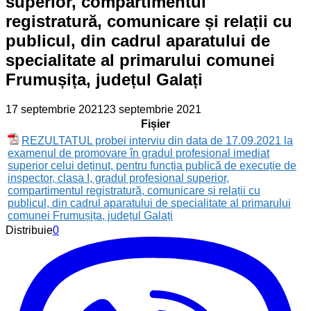
superior, compartimentul
registratură, comunicare și relații cu
publicul, din cadrul aparatului de
specialitate al primarului comunei
Frumușița, județul Galați
17 septembrie 2021
23 septembrie 2021
Fișier
REZULTATUL probei interviu din data de 17.09.2021 la
examenul de promovare în gradul profesional imediat
superior celui deținut, pentru funcția publică de execuție de
inspector, clasa I, gradul profesional superior,
compartimentul registratură, comunicare și relații cu
publicul, din cadrul aparatului de specialitate al primarului
comunei Frumușița, județul Galați
Distribuie
0