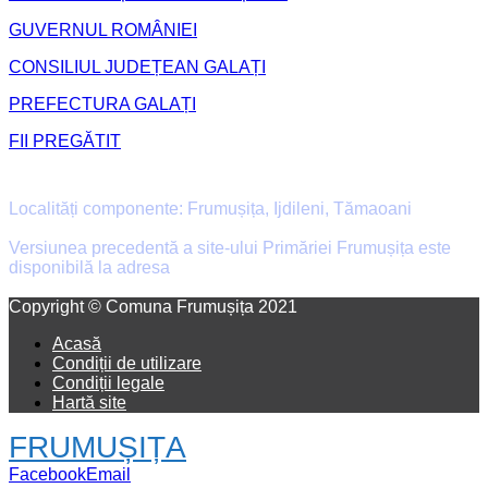
GUVERNUL ROMÂNIEI
CONSILIUL JUDEȚEAN GALAȚI
PREFECTURA GALAȚI
FII PREGĂTIT
Primăria Comunei Frumușița
Localități componente: Frumușița, Ijdileni, Tămaoani
Versiunea precedentă a site-ului Primăriei Frumușița este
disponibilă la adresa
old.primaria-frumusita.ro
Facebook
Email
Copyright © Comuna Frumușița 2021
Acasă
Condiții de utilizare
Condiții legale
Hartă site
FRUMUȘIȚA
Facebook
Email