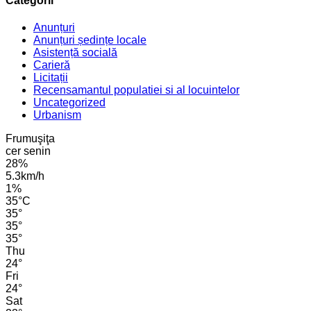
Categorii
Anunțuri
Anunțuri ședințe locale
Asistență socială
Carieră
Licitații
Recensamantul populatiei si al locuintelor
Uncategorized
Urbanism
Frumuşiţa
cer senin
28%
5.3km/h
1%
35
°
C
35
°
35
°
35
°
Thu
24
°
Fri
24
°
Sat