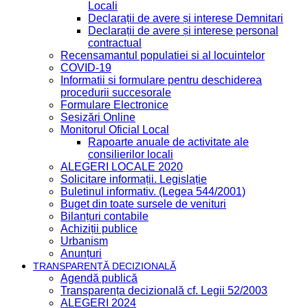
Locali
Declarații de avere și interese Demnitari
Declarații de avere și interese personal
contractual
Recensamantul populatiei si al locuintelor
COVID-19
Informatii si formulare pentru deschiderea
procedurii succesorale
Formulare Electronice
Sesizări Online
Monitorul Oficial Local
Rapoarte anuale de activitate ale
consilierilor locali
ALEGERI LOCALE 2020
Solicitare informații. Legislație
Buletinul informativ. (Legea 544/2001)
Buget din toate sursele de venituri
Bilanțuri contabile
Achiziții publice
Urbanism
Anunțuri
TRANSPARENȚĂ DECIZIONALĂ
Agendă publică
Transparența decizională cf. Legii 52/2003
ALEGERI 2024