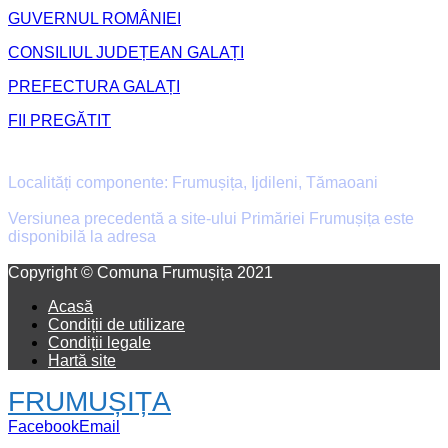
GUVERNUL ROMÂNIEI
CONSILIUL JUDEȚEAN GALAȚI
PREFECTURA GALAȚI
FII PREGĂTIT
Primăria Comunei Frumușița
Localități componente: Frumușița, Ijdileni, Tămaoani
Versiunea precedentă a site-ului Primăriei Frumușița este
disponibilă la adresa
old.primaria-frumusita.ro
Facebook
Email
Copyright © Comuna Frumușița 2021
Acasă
Condiții de utilizare
Condiții legale
Hartă site
FRUMUȘIȚA
Facebook
Email