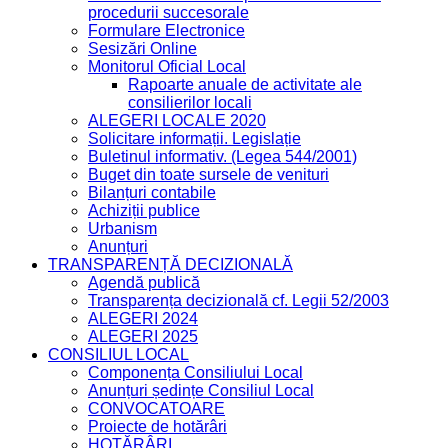
procedurii succesorale
Formulare Electronice
Sesizări Online
Monitorul Oficial Local
Rapoarte anuale de activitate ale
consilierilor locali
ALEGERI LOCALE 2020
Solicitare informații. Legislație
Buletinul informativ. (Legea 544/2001)
Buget din toate sursele de venituri
Bilanțuri contabile
Achiziții publice
Urbanism
Anunțuri
TRANSPARENȚĂ DECIZIONALĂ
Agendă publică
Transparența decizională cf. Legii 52/2003
ALEGERI 2024
ALEGERI 2025
CONSILIUL LOCAL
Componența Consiliului Local
Anunțuri ședințe Consiliul Local
CONVOCATOARE
Proiecte de hotărâri
HOTĂRÂRI