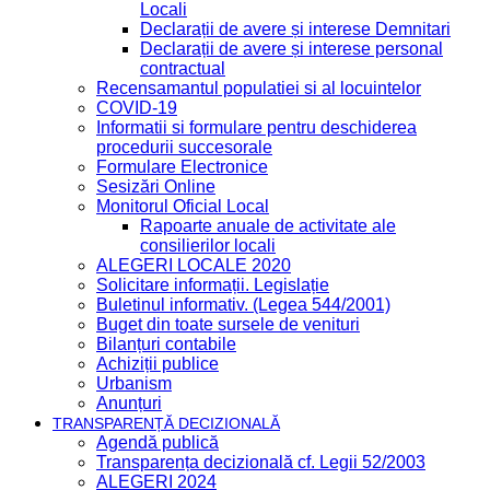
Locali
Declarații de avere și interese Demnitari
Declarații de avere și interese personal
contractual
Recensamantul populatiei si al locuintelor
COVID-19
Informatii si formulare pentru deschiderea
procedurii succesorale
Formulare Electronice
Sesizări Online
Monitorul Oficial Local
Rapoarte anuale de activitate ale
consilierilor locali
ALEGERI LOCALE 2020
Solicitare informații. Legislație
Buletinul informativ. (Legea 544/2001)
Buget din toate sursele de venituri
Bilanțuri contabile
Achiziții publice
Urbanism
Anunțuri
TRANSPARENȚĂ DECIZIONALĂ
Agendă publică
Transparența decizională cf. Legii 52/2003
ALEGERI 2024