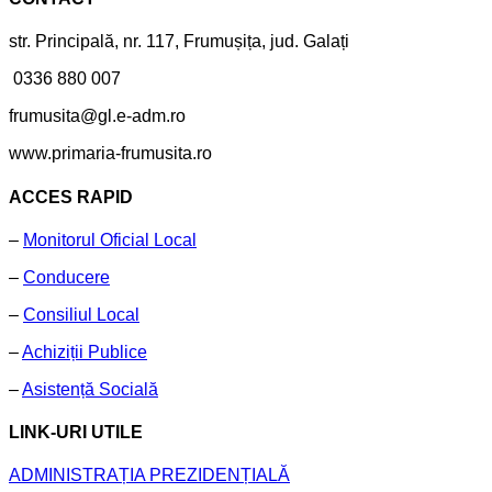
str. Principală, nr. 117, Frumușița, jud. Galați
0336 880 007
frumusita@gl.e-adm.ro
www.primaria-frumusita.ro
ACCES RAPID
–
Monitorul Oficial Local
–
Conducere
–
Consiliul Local
–
Achiziții Publice
–
Asistență Socială
LINK-URI UTILE
ADMINISTRAȚIA PREZIDENȚIALĂ