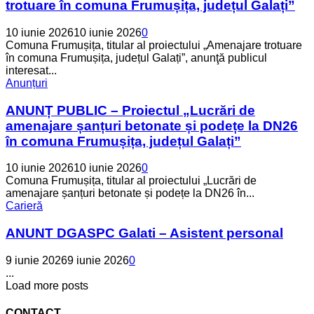
trotuare în comuna Frumușița, județul Galați”
10 iunie 2026
10 iunie 2026
0
Comuna Frumușița, titular al proiectului „Amenajare trotuare
în comuna Frumușița, județul Galați”, anunţă publicul
interesat...
Anunțuri
ANUNȚ PUBLIC – Proiectul „Lucrări de
amenajare șanțuri betonate și podețe la DN26
în comuna Frumușița, județul Galați”
10 iunie 2026
10 iunie 2026
0
Comuna Frumușița, titular al proiectului „Lucrări de
amenajare șanțuri betonate și podețe la DN26 în...
Carieră
ANUNT DGASPC Galati – Asistent personal
9 iunie 2026
9 iunie 2026
0
...
Load more posts
CONTACT