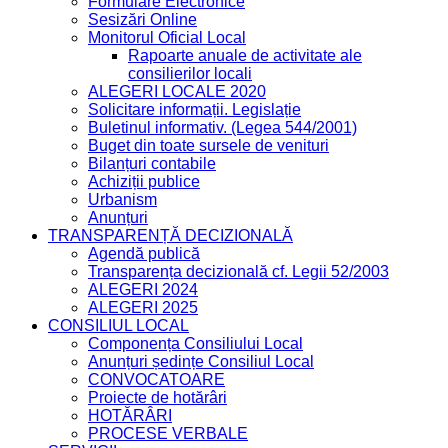
Formulare Electronice
Sesizări Online
Monitorul Oficial Local
Rapoarte anuale de activitate ale
consilierilor locali
ALEGERI LOCALE 2020
Solicitare informații. Legislație
Buletinul informativ. (Legea 544/2001)
Buget din toate sursele de venituri
Bilanțuri contabile
Achiziții publice
Urbanism
Anunțuri
TRANSPARENȚĂ DECIZIONALĂ
Agendă publică
Transparența decizională cf. Legii 52/2003
ALEGERI 2024
ALEGERI 2025
CONSILIUL LOCAL
Componența Consiliului Local
Anunțuri ședințe Consiliul Local
CONVOCATOARE
Proiecte de hotărâri
HOTĂRÂRI
PROCESE VERBALE