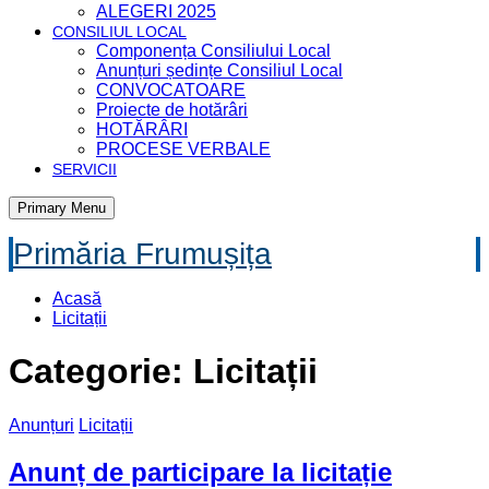
ALEGERI 2025
CONSILIUL LOCAL
Componența Consiliului Local
Anunțuri ședințe Consiliul Local
CONVOCATOARE
Proiecte de hotărâri
HOTĂRÂRI
PROCESE VERBALE
SERVICII
Primary Menu
Primăria Frumușița
Acasă
Licitații
Categorie: Licitații
Anunțuri
Licitații
Anunț de participare la licitație