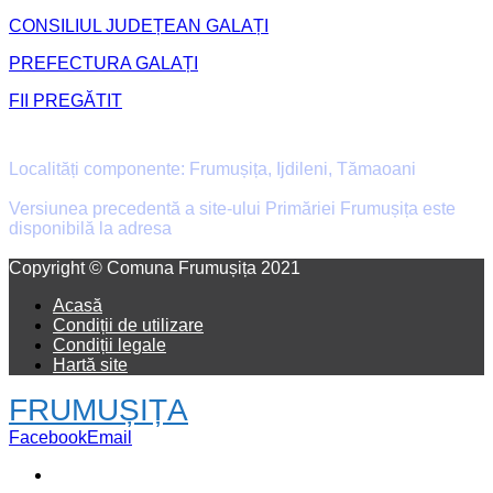
CONSILIUL JUDEȚEAN GALAȚI
PREFECTURA GALAȚI
FII PREGĂTIT
Primăria Comunei Frumușița
Localități componente: Frumușița, Ijdileni, Tămaoani
Versiunea precedentă a site-ului Primăriei Frumușița este
disponibilă la adresa
old.primaria-frumusita.ro
Facebook
Email
Copyright © Comuna Frumușița 2021
Acasă
Condiții de utilizare
Condiții legale
Hartă site
FRUMUȘIȚA
Facebook
Email