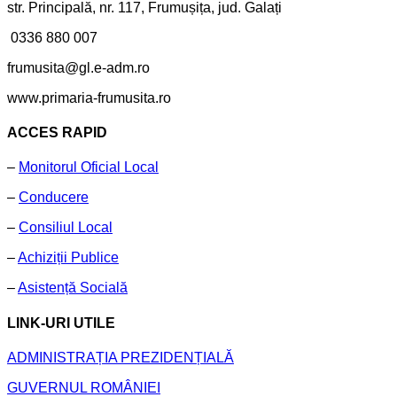
str. Principală, nr. 117, Frumușița, jud. Galați
0336 880 007
frumusita@gl.e-adm.ro
www.primaria-frumusita.ro
ACCES RAPID
–
Monitorul Oficial Local
–
Conducere
–
Consiliul Local
–
Achiziții Publice
–
Asistență Socială
LINK-URI UTILE
ADMINISTRAȚIA PREZIDENȚIALĂ
GUVERNUL ROMÂNIEI