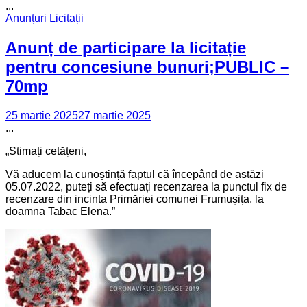
...
Anunțuri
Licitații
Anunț de participare la licitație
pentru concesiune bunuri;PUBLIC –
70mp
25 martie 2025
27 martie 2025
...
„Stimați cetățeni,
Vă aducem la cunoștință faptul că începând de astăzi
05.07.2022, puteți să efectuați recenzarea la punctul fix de
recenzare din incinta Primăriei comunei Frumușița, la
doamna Tabac Elena.”