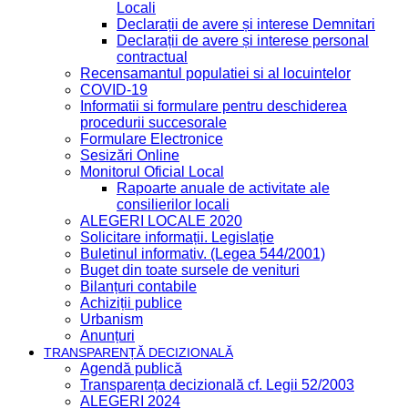
Locali
Declarații de avere și interese Demnitari
Declarații de avere și interese personal
contractual
Recensamantul populatiei si al locuintelor
COVID-19
Informatii si formulare pentru deschiderea
procedurii succesorale
Formulare Electronice
Sesizări Online
Monitorul Oficial Local
Rapoarte anuale de activitate ale
consilierilor locali
ALEGERI LOCALE 2020
Solicitare informații. Legislație
Buletinul informativ. (Legea 544/2001)
Buget din toate sursele de venituri
Bilanțuri contabile
Achiziții publice
Urbanism
Anunțuri
TRANSPARENȚĂ DECIZIONALĂ
Agendă publică
Transparența decizională cf. Legii 52/2003
ALEGERI 2024