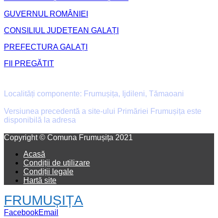
GUVERNUL ROMÂNIEI
CONSILIUL JUDEȚEAN GALAȚI
PREFECTURA GALAȚI
FII PREGĂTIT
Primăria Comunei Frumușița
Localități componente: Frumușița, Ijdileni, Tămaoani
Versiunea precedentă a site-ului Primăriei Frumușița este
disponibilă la adresa
old.primaria-frumusita.ro
Facebook
Email
Copyright © Comuna Frumușița 2021
Acasă
Condiții de utilizare
Condiții legale
Hartă site
FRUMUȘIȚA
Facebook
Email