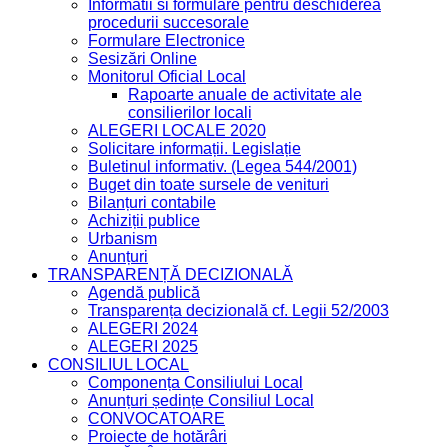
Informatii si formulare pentru deschiderea
procedurii succesorale
Formulare Electronice
Sesizări Online
Monitorul Oficial Local
Rapoarte anuale de activitate ale
consilierilor locali
ALEGERI LOCALE 2020
Solicitare informații. Legislație
Buletinul informativ. (Legea 544/2001)
Buget din toate sursele de venituri
Bilanțuri contabile
Achiziții publice
Urbanism
Anunțuri
TRANSPARENȚĂ DECIZIONALĂ
Agendă publică
Transparența decizională cf. Legii 52/2003
ALEGERI 2024
ALEGERI 2025
CONSILIUL LOCAL
Componența Consiliului Local
Anunțuri ședințe Consiliul Local
CONVOCATOARE
Proiecte de hotărâri