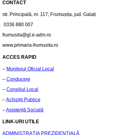
CONTACT
str. Principală, nr. 117, Frumușița, jud. Galați
0336 880 007
frumusita@gl.e-adm.ro
www.primaria-frumusita.ro
ACCES RAPID
–
Monitorul Oficial Local
–
Conducere
–
Consiliul Local
–
Achiziții Publice
–
Asistență Socială
LINK-URI UTILE
ADMINISTRAȚIA PREZIDENȚIALĂ