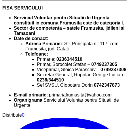
FISA
SERVICULUI
Serviciul Voluntar pentru Situatii de Urgenta
constituit in comuna Frumusita este de categoria I.
Sector de competenta – satele Frumusita, Ijdileni si
Tamaoani
Date de conact:
Adresa Primariei:
Str. Principala nr. 117, com.
Frumusita, jud. Galati
Telefoane:
Primarie:
0236344510
Primar, Sorocolet Stefan –
0749237305
Viceprimar, Stoica Paraschiv –
0749237308
Secretar General, Ropotan George Lucian –
0236/344510
Sef SVSU, Ciobotaru Dorin
0742347873
E-mail primarie:
primariafrumusita@yahoo.com
Organigrama
Serviciului Voluntar pentru Situatii de
Urgenta
Distribuie
0