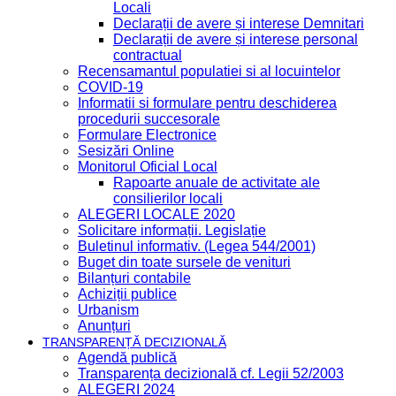
Locali
Declarații de avere și interese Demnitari
Declarații de avere și interese personal
contractual
Recensamantul populatiei si al locuintelor
COVID-19
Informatii si formulare pentru deschiderea
procedurii succesorale
Formulare Electronice
Sesizări Online
Monitorul Oficial Local
Rapoarte anuale de activitate ale
consilierilor locali
ALEGERI LOCALE 2020
Solicitare informații. Legislație
Buletinul informativ. (Legea 544/2001)
Buget din toate sursele de venituri
Bilanțuri contabile
Achiziții publice
Urbanism
Anunțuri
TRANSPARENȚĂ DECIZIONALĂ
Agendă publică
Transparența decizională cf. Legii 52/2003
ALEGERI 2024