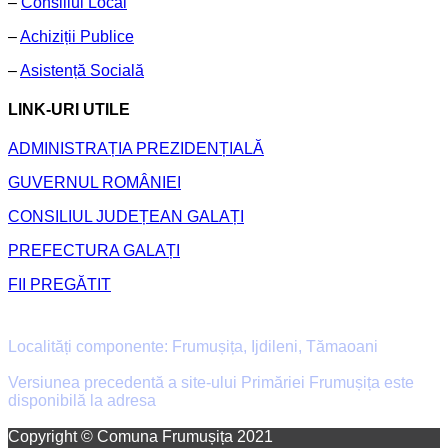
–
Consiliul Local
–
Achiziții Publice
–
Asistență Socială
LINK-URI UTILE
ADMINISTRAȚIA PREZIDENȚIALĂ
GUVERNUL ROMÂNIEI
CONSILIUL JUDEȚEAN GALAȚI
PREFECTURA GALAȚI
FII PREGĂTIT
Primăria Comunei Frumușița
Localități componente: Frumușița, Ijdileni, Tămaoani
Versiunea precedentă a site-ului Primăriei Frumușița este
disponibilă la adresa
old.primaria-frumusita.ro
Facebook
Email
Copyright © Comuna Frumușița 2021