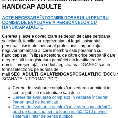
HANDICAP ADULTE
ACTE NECESARE ÎNTOCMIRII DOSARULUI PENTRU
COMISIA DE EVALUARE A PERSOANELOR CU
HANDICAP ADULTE
Cererea şi actele doveditoare se depun de către persoana
solicitantă, familia sa, reprezentantul legal, asistentul
personal, asistentul personal profesionist, organizaţia
neguvernamentală al cărei membru este persoana cu
handicap sau, în lipsa acestora, de către orice persoană care
o reprezintă la registratura primăriei din localitatea de
domiciliu/reşedinţă, la sediul /registratura DGASPC sau in
format electronic pe adresa de
mail
SEC_ADULTI_GALATI@DGASPCGALATI.RO
(DOCU
SCANATE IN FORMAT PDF)
Cerere de evaluare complexă în vederea admiterii in
centre publice rezidentiale sau de zi
Cerere de evaluarea complexa în vederea încadrarii
într-un grad de handicap
Cerere de evaluare complexă în vederea încadrării în
grad de handicap pentru legea nr.263/2010 privind
sistemul unitar de pensii publice