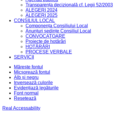
Transparența decizională cf. Legii 52/2003
ALEGERI 2024
ALEGERI 2025
CONSILIUL LOCAL
Componența Consiliului Local
Anunțuri ședințe Consiliul Local
CONVOCATOARE
Proiecte de hotărâri
HOTĂRÂRI
PROCESE VERBALE
SERVICII
Mărește fontul
Micșorează fontul
Alb și negru
Inversează culorile
Evidențiază legăturile
Font normal
Resetează
Real Accessability