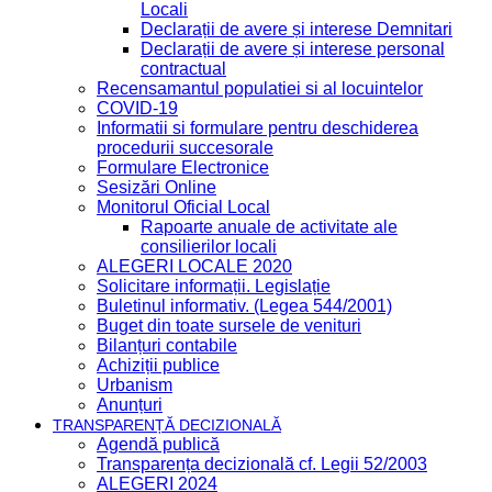
Locali
Declarații de avere și interese Demnitari
Declarații de avere și interese personal
contractual
Recensamantul populatiei si al locuintelor
COVID-19
Informatii si formulare pentru deschiderea
procedurii succesorale
Formulare Electronice
Sesizări Online
Monitorul Oficial Local
Rapoarte anuale de activitate ale
consilierilor locali
ALEGERI LOCALE 2020
Solicitare informații. Legislație
Buletinul informativ. (Legea 544/2001)
Buget din toate sursele de venituri
Bilanțuri contabile
Achiziții publice
Urbanism
Anunțuri
TRANSPARENȚĂ DECIZIONALĂ
Agendă publică
Transparența decizională cf. Legii 52/2003
ALEGERI 2024