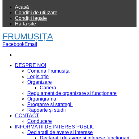
Acasă
Condiții de utilizare
Condiții legale
Hartă site
FRUMUȘIȚA
Facebook
Email
DESPRE NOI
Comuna Frumușița
Legislație
Organizare
Carieră
Regulament de organizare și funcționare
Organigrama
Programe și strategii
Rapoarte și studii
CONTACT
Conducere
INFORMAȚII DE INTERES PUBLIC
Declaratii de avere si interese
Declarații de avere și interese funcționari