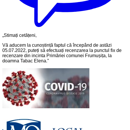
„Stimați cetățeni,
Vă aducem la cunoștință faptul că începând de astăzi
05.07.2022, puteți să efectuați recenzarea la punctul fix de
recenzare din incinta Primăriei comunei Frumușița, la
doamna Tabac Elena.”