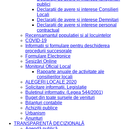
publici
Declarații de avere și interese Consilieri
Locali
Declarații de avere și interese Demnitari
Declarații de avere și interese personal
contractual
Recensamantul populatiei si al locuintelor
COVID-19
Informatii si formulare pentru deschiderea
procedurii succesorale
Formulare Electronice
Sesizări Online
Monitorul Oficial Local
Rapoarte anuale de activitate ale
consilierilor locali
ALEGERI LOCALE 2020
Solicitare informații. Legislație
Buletinul informativ. (Legea 544/2001)
Buget din toate sursele de venituri
Bilanțuri contabile
Achiziții publice
Urbanism
Anunțuri
TRANSPARENȚĂ DECIZIONALĂ
Agendă publică