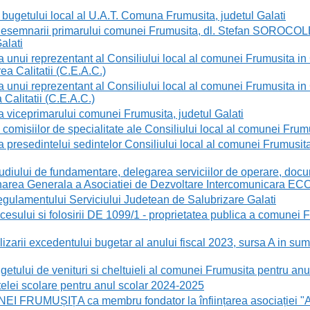
ugetului local al U.A.T. Comuna Frumusita, judetul Galati
semnarii primarului comunei Frumusita, dl. Stefan SOROCOLET
alati
i reprezentant al Consiliului local al comunei Frumusita in Co
ea Calitatii (C.E.A.C.)
i reprezentant al Consiliului local al comunei Frumusita in Co
Calitatii (C.E.A.C.)
iceprimarului comunei Frumusita, judetul Galati
omisiilor de specialitate ale Consiliului local al comunei Frum
sedintelui sedintelor Consiliului local al comunei Frumusita 
iului de fundamentare, delegarea serviciilor de operare, docum
narea Generala a Asociatiei de Dezvoltare Intercomunicara E
ulamentului Serviciului Judetean de Salubrizare Galati
ului si folosirii DE 1099/1 - proprietatea publica a comunei F
arii excedentului bugetar al anului fiscal 2023, sursa A in sum
lui de venituri si cheltuieli al comunei Frumusita pentru anul 
lei scolare pentru anul scolar 2024-2025
FRUMUȘIȚA ca membru fondator la înființarea asociației "A.D