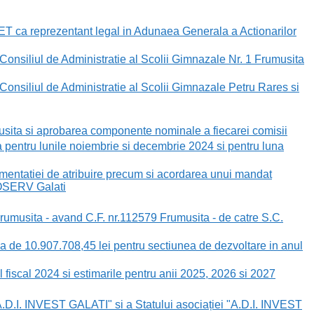
 ca reprezentant legal in Adunaea Generala a Actionarilor
nsiliul de Administratie al Scolii Gimnazale Nr. 1 Frumusita
nsiliul de Administratie al Scolii Gimnazale Petru Rares si
usita si aprobarea componente nominale a fiecarei comisii
pentru lunile noiembrie si decembrie 2024 si pentru luna
entatiei de atribuire precum si acordarea unui mandat
COSERV Galati
rumusita - avand C.F. nr.112579 Frumusita - de catre S.C.
a de 10.907.708,45 lei pentru sectiunea de dezvoltare in anul
fiscal 2024 si estimarile pentru anii 2025, 2026 si 2027
.I. INVEST GALATI" si a Statului asociației "A.D.I. INVEST