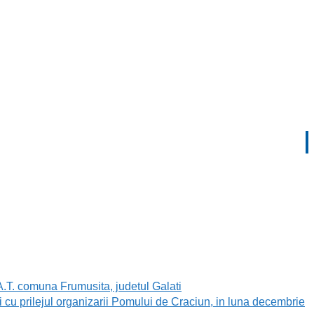
A.T. comuna Frumusita, judetul Galati
 cu prilejul organizarii Pomului de Craciun, in luna decembrie