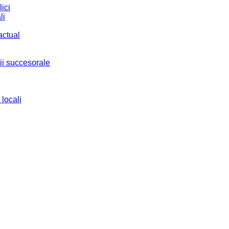
ici
li
actual
ii succesorale
 locali