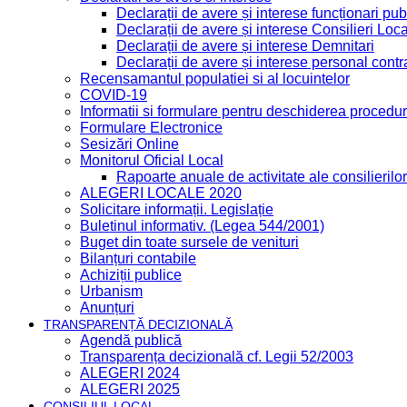
Declarații de avere și interese funcționari publ
Declarații de avere și interese Consilieri Loca
Declarații de avere și interese Demnitari
Declarații de avere și interese personal contr
Recensamantul populatiei si al locuintelor
COVID-19
Informatii si formulare pentru deschiderea procedur
Formulare Electronice
Sesizări Online
Monitorul Oficial Local
Rapoarte anuale de activitate ale consilierilor
ALEGERI LOCALE 2020
Solicitare informații. Legislație
Buletinul informativ. (Legea 544/2001)
Buget din toate sursele de venituri
Bilanțuri contabile
Achiziții publice
Urbanism
Anunțuri
TRANSPARENȚĂ DECIZIONALĂ
Agendă publică
Transparența decizională cf. Legii 52/2003
ALEGERI 2024
ALEGERI 2025
CONSILIUL LOCAL