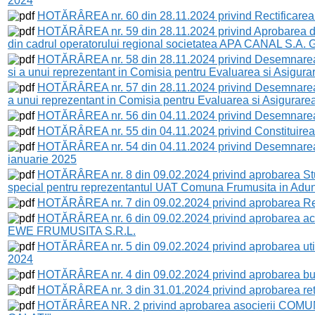
2024
HOTĂRÂREA nr. 60 din 28.11.2024 privind Rectificarea b
HOTĂRÂREA nr. 59 din 28.11.2024 privind Aprobarea de
din cadrul operatorului regional societatea APA CANAL S.A. G
HOTĂRÂREA nr. 58 din 28.11.2024 privind Desemnarea unu
si a unui reprezentant in Comisia pentru Evaluarea si Asigurar
HOTĂRÂREA nr. 57 din 28.11.2024 privind Desemnarea unu
a unui reprezentant in Comisia pentru Evaluarea si Asigurarea 
HOTĂRÂREA nr. 56 din 04.11.2024 privind Desemnarea v
HOTĂRÂREA nr. 55 din 04.11.2024 privind Constituirea c
HOTĂRÂREA nr. 54 din 04.11.2024 privind Desemnarea pre
ianuarie 2025
HOTĂRÂREA nr. 8 din 09.02.2024 privind aprobarea Stud
special pentru reprezentantul UAT Comuna Frumusita in Adu
HOTĂRÂREA nr. 7 din 09.02.2024 privind aprobarea Reg
HOTĂRÂREA nr. 6 din 09.02.2024 privind aprobarea acces
EWE FRUMUSITA S.R.L.
HOTĂRÂREA nr. 5 din 09.02.2024 privind aprobarea utiliz
2024
HOTĂRÂREA nr. 4 din 09.02.2024 privind aprobarea bugetu
HOTĂRÂREA nr. 3 din 31.01.2024 privind aprobarea rete
HOTĂRÂREA NR. 2 privind aprobarea asocierii COMUNEI 