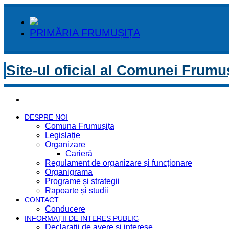
PRIMĂRIA FRUMUȘIȚA
Site-ul oficial al Comunei Frumu
DESPRE NOI
Comuna Frumușița
Legislație
Organizare
Carieră
Regulament de organizare și funcționare
Organigrama
Programe și strategii
Rapoarte și studii
CONTACT
Conducere
INFORMAȚII DE INTERES PUBLIC
Declaratii de avere si interese