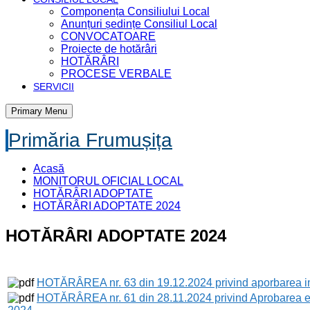
Componența Consiliului Local
Anunțuri ședințe Consiliul Local
CONVOCATOARE
Proiecte de hotărâri
HOTĂRÂRI
PROCESE VERBALE
SERVICII
Primary Menu
Primăria Frumușița
Acasă
MONITORUL OFICIAL LOCAL
HOTĂRÂRI ADOPTATE
HOTĂRÂRI ADOPTATE 2024
HOTĂRÂRI ADOPTATE 2024
HOTĂRÂREA nr. 63 din 19.12.2024 privind aporbarea impoz
HOTĂRÂREA nr. 61 din 28.11.2024 privind Aprobarea efect