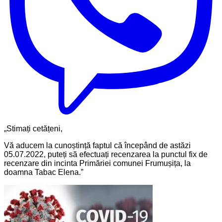
„Stimați cetățeni,
Vă aducem la cunoștință faptul că începând de astăzi
05.07.2022, puteți să efectuați recenzarea la punctul fix de
recenzare din incinta Primăriei comunei Frumușița, la
doamna Tabac Elena.”