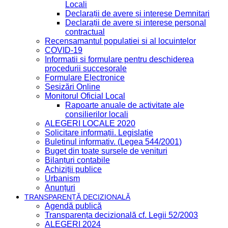
Locali
Declarații de avere și interese Demnitari
Declarații de avere și interese personal
contractual
Recensamantul populatiei si al locuintelor
COVID-19
Informatii si formulare pentru deschiderea
procedurii succesorale
Formulare Electronice
Sesizări Online
Monitorul Oficial Local
Rapoarte anuale de activitate ale
consilierilor locali
ALEGERI LOCALE 2020
Solicitare informații. Legislație
Buletinul informativ. (Legea 544/2001)
Buget din toate sursele de venituri
Bilanțuri contabile
Achiziții publice
Urbanism
Anunțuri
TRANSPARENȚĂ DECIZIONALĂ
Agendă publică
Transparența decizională cf. Legii 52/2003
ALEGERI 2024