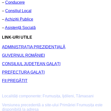
–
Conducere
–
Consiliul Local
–
Achiziții Publice
–
Asistență Socială
LINK-URI UTILE
ADMINISTRAȚIA PREZIDENȚIALĂ
GUVERNUL ROMÂNIEI
CONSILIUL JUDEȚEAN GALAȚI
PREFECTURA GALAȚI
FII PREGĂTIT
Primăria Comunei Frumușița
Localități componente: Frumușița, Ijdileni, Tămaoani
Versiunea precedentă a site-ului Primăriei Frumușița este
disponibilă la adresa
old.primaria-frumusita.ro