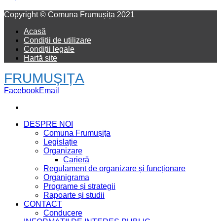
Facebook
Email
Copyright © Comuna Frumușița 2021
Acasă
Condiții de utilizare
Condiții legale
Hartă site
FRUMUȘIȚA
Facebook
Email
DESPRE NOI
Comuna Frumușița
Legislație
Organizare
Carieră
Regulament de organizare și funcționare
Organigrama
Programe și strategii
Rapoarte și studii
CONTACT
Conducere